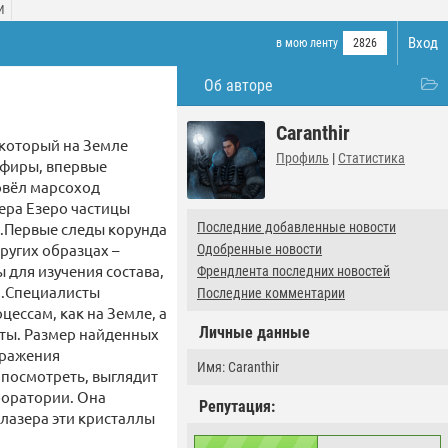
И
Вход
в мою ленту
2826
Об авторе
Caranthir
 который на Земле
Профиль
|
Статистика
пфиры, впервые
овёл марсоход
ера Езеро частицы
и.Первые следы корунда
Последние добавленные новости
ругих образцах –
Одобренные новости
ы для изучения состава,
Френдлента последних новостей
м.Специалисты
Последние комментарии
цессам, как на Земле, а
Личные данные
еты. Размер найденных
бражения
Имя: Caranthir
 посмотреть, выглядит
боратории. Она
Репутация:
 лазера эти кристаллы