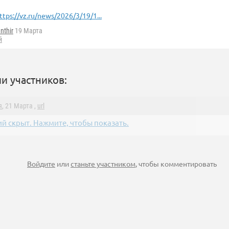
ttps://vz.ru/news/2026/3/19/1...
nthir
19 Марта
й
и участников:
я
, 21 Марта ,
url
й скрыт. Нажмите, чтобы показать.
Войдите
или
станьте участником
, чтобы комментировать