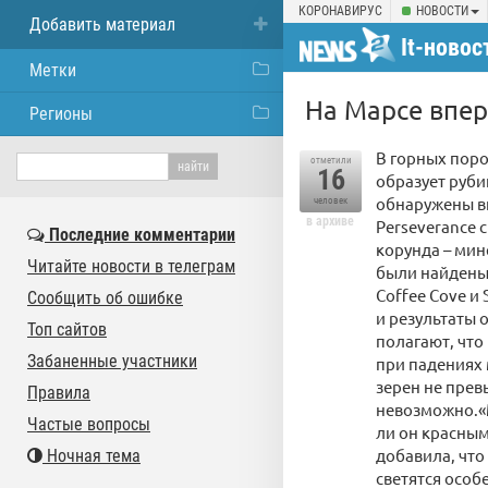
КОРОНАВИРУС
НОВОСТИ
Добавить материал
It-новос
Метки
На Марсе впе
Регионы
В горных пор
отметили
16
образует руб
обнаружены вн
человек
в архиве
Perseverance 
Последние комментарии
корунда – мин
Читайте новости в телеграм
были найдены 
Coffee Cove и
Сообщить об ошибке
и результаты
Топ сайтов
полагают, что
Забаненные участники
при падениях 
зерен не прев
Правила
невозможно.«М
Частые вопросы
ли он красным
добавила, что
Ночная тема
светятся особ