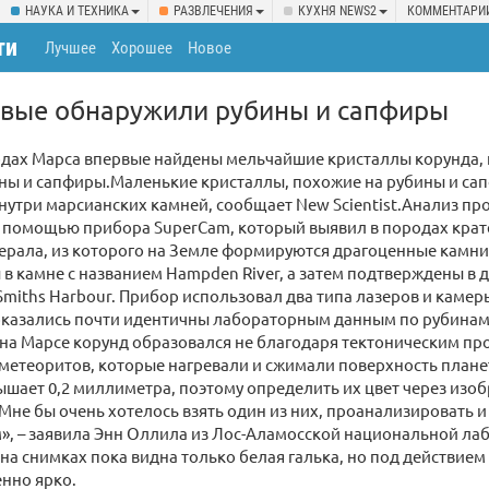
НАУКА И ТЕХНИКА
РАЗВЛЕЧЕНИЯ
КУХНЯ NEWS2
КОММЕНТАРИ
ти
Лучшее
Хорошее
Новое
рвые обнаружили рубины и сапфиры
одах Марса впервые найдены мельчайшие кристаллы корунда,
ины и сапфиры.Маленькие кристаллы, похожие на рубины и са
утри марсианских камней, сообщает New Scientist.Анализ пр
с помощью прибора SuperCam, который выявил в породах крат
ерала, из которого на Земле формируются драгоценные камн
в камне с названием Hampden River, а затем подтверждены в д
 Smiths Harbour. Прибор использовал два типа лазеров и камер
 оказались почти идентичны лабораторным данным по рубина
 на Марсе корунд образовался не благодаря тектоническим про
метеоритов, которые нагревали и сжимали поверхность план
ышает 0,2 миллиметра, поэтому определить их цвет через изо
не бы очень хотелось взять один из них, проанализировать и
», – заявила Энн Оллила из Лос-Аламосской национальной ла
 на снимках пока видна только белая галька, но под действием
енно ярко.