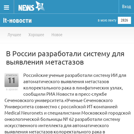
Вход
It-новости
в мою ленту
2826
Лучшее
Хорошее
Новое
В России разработали систему для
выявления метастазов
Российские ученые разработали систему ИИ для
отметили
11
автоматического выявления метастазов
колоректального рака в лимфатических узлах,
в архиве
сообщили РИА Новости в пресс-службе
Сеченовского университета.«Ученые Сеченовского
Университета совместно с российской ИТ-компанией
Medical Neuronets и специалистами Московской городской
онкологической больницы № 62 разработали систему
искусственного интеллекта для автоматического
выявления метастазов колоректального рака в