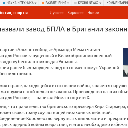
НАУКА И ТЕХНИКА
РАЗВЛЕЧЕНИЯ
КУХНЯ NEWS2
КОММЕНТАРИ
бытия, спорт и
Лучшее
Хорошее
Новое
овсюду
азвали завод БПЛА в Британии законн
 партии «Альянс свободы» Армандо Мема считает
ью для России запущенный в Великобритании военный
зводству беспилотников для Украины.
нии ранее был запущен завод по совместному с Украиной
 беспилотников.
жия стране, находящейся в состоянии войны, является наруш
ажа оружия с этой целью незаконна. Производство на этих объе
ю для России», — написал Мема в соцсети X.
ил, что правительство британского премьера Кира Стармера,
делает свою страну соучастницей незаконных действий.
оединенное Королевство вернуться к дипломатии и прекрати
: риск ядерной войны возрастает, и этого необходимо избежат