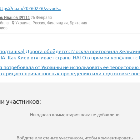
ttps://ria.ru/20260226/zavod-...
рь Иванов 39114
26 Февраля
 бпла
Украина
,
Россия
,
Финляндия
,
Британия
риев
сподтишка] Дорога обойдется: Москва пригрозила Хельсин
А. Как Киев втягивает страны НАТО в прямой конфликт с 
 потребовала от Украины не использовать ее территорию 
 отрицают причастность к проведению или подготовке оп
и участников:
Ни одного комментария пока не добавлено
Войдите
или
станьте участником
, чтобы комментировать