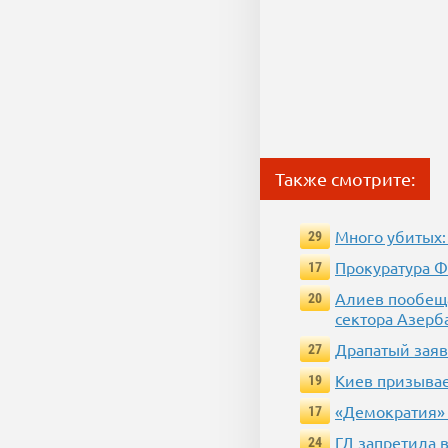
Также смотрите:
Много убитых:
29
Прокуратура Ф
17
Алиев пообеща
20
сектора Азерб
Драпатый заяв
27
Киев призывае
19
«Демократия» 
17
ГД запретила 
24