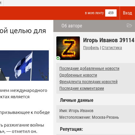
И
Вход
в мою ленту
459
Об авторе
ой целью для
Игорь Иванов 39114
Профиль
|
Статистика
Последние добавленные новости
Одобренные новости
Френдлента последних новостей
Последние комментарии
ением международного
ктах является
Личные данные
Имя: Игорь Иванов
 призывающее к победе
Местоположение: Москва-Рязань
ть разжигание войны
Репутация:
ь», — отметил он.