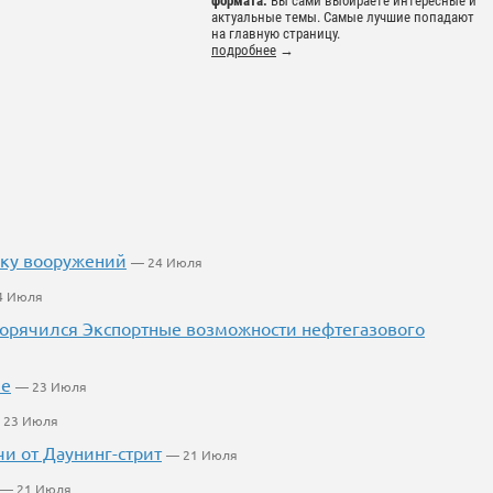
формата.
Вы сами выбираете интересные и
актуальные темы. Самые лучшие попадают
на главную страницу.
подробнее
→
вку вооружений
— 24 Июля
4 Июля
огорячился Экспортные возможности нефтегазового
ие
— 23 Июля
 23 Июля
и от Даунинг-стрит
— 21 Июля
— 21 Июля