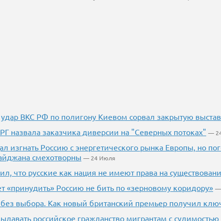
 удар ВКС РФ по полигону Киевом сорвал закрытую выста
РГ назвала заказчика диверсии на "Северных потоках"
— 2
л изгнать Россию с энергетического рынка Европы, но п
айджана смехотворны
— 24 Июля
ил, что русские как нация не имеют права на существован
т «принудить» Россию не бить по «зерновому коридору»
—
без выбора. Как новый британский премьер получил ключ
выдавать российское гражданство мигрантам с судимостью