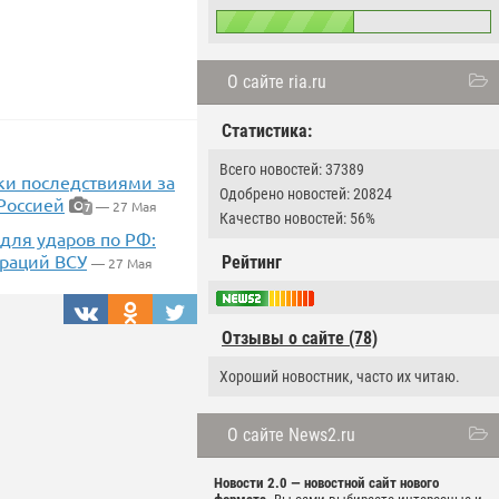
О сайте ria.ru
Статистика:
Всего новостей: 37389
ки последствиями за
Одобрено новостей: 20824
Россией
— 27 Мая
7
Качество новостей: 56%
для ударов по РФ:
ераций ВСУ
Рейтинг
— 27 Мая
Отзывы о сайте (78)
Хороший новостник, часто их читаю.
О сайте News2.ru
Новости 2.0 — новостной сайт нового