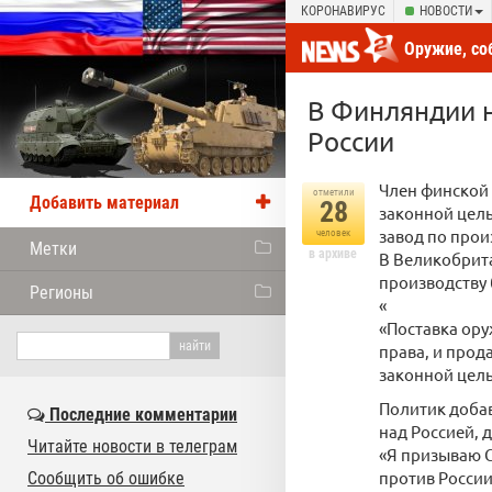
КОРОНАВИРУС
НОВОСТИ
Оружие, со
новости от
В Финляндии н
России
Член финской
отметили
Добавить материал
28
законной цел
завод по прои
человек
Метки
в архиве
В Великобрита
производству
Регионы
«
«Поставка ору
права, и прод
законной цель
Политик добав
Последние комментарии
над Россией, 
Читайте новости в телеграм
«Я призываю С
против России
Сообщить об ошибке