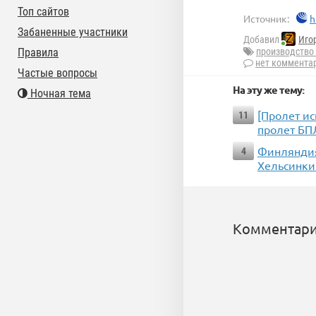
Топ сайтов
Источник:
h
Забаненные участники
Добавил
Иго
Правила
производство
нет коммента
Частые вопросы
На эту же тему:
Ночная тема
[Пролет и
11
пролет БПЛ
Финляндия
4
Хельсинки
Комментари