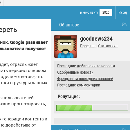
И
Вход
в мою ленту
2826
Об авторе
ереть
goodnews234
нок. Google развивает
Профиль
|
Статистика
ользователи получают
дет, отрасль ждет
Последние добавленные новости
стать первоисточником
Одобренные новости
одели «ответов», что
Френдлента последних новостей
ботки структуры данных
Последние комментарии
Репутация:
в пользователей.
ажно прогнозировать,
я генерации контента и
льно дорабатывают