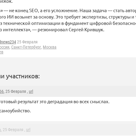
вижок.
 — не конец SEO, а его усложнение. Наша задача — стать авт
го ИИ возьмет за основу. Это требует экспертизы, структуры и
з технической оптимизации в фундамент цифровой безопаснос
о интеллекта», — резюмировал Сергей Крившук.
dnews234
25 Февраля
оссия
,
Санкт-Петербург
,
Москва
ев
и участников:
66
, 25 Февраля ,
url
готовый результат это деградация во всех смыслах.
 самоубийство.
a
, 25 Февраля ,
url