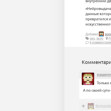
внутренний д
«Нейровыдача»
данные которо
превратился и
искусственног
Добавил
goo
seo
,
serm
Р
6 комментари
Комментари
vvsupervv
Только 
А по своей сути
Beryozonk