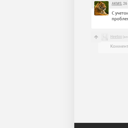
AKMS
, 2
С учето
проблем
Heetoo
[веч
Коммент