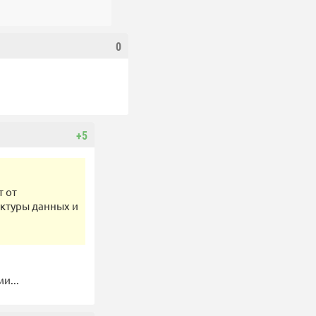
0
+5
т от
уктуры данных и
и...