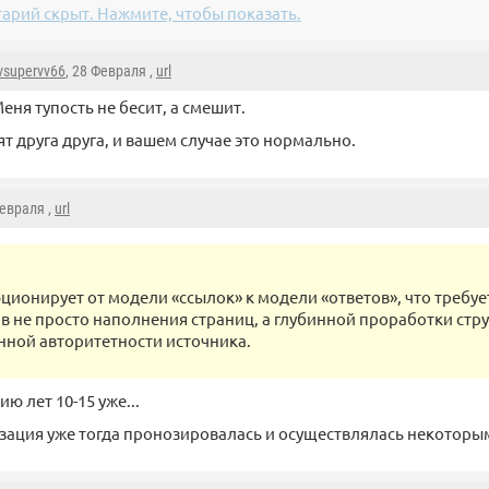
арий скрыт. Нажмите, чтобы показать.
vsupervv66
, 28 Февраля ,
url
еня тупость не бесит, а смешит.
ят друга друга, и вашем случае это нормально.
Февраля ,
url
ционирует от модели «ссылок» к модели «ответов», что требуе
в не просто наполнения страниц, а глубинной проработки стр
ной авторитетности источника.
ю лет 10-15 уже...
изация уже тогда пронозировалась и осуществлялась некоторым