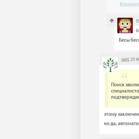
Коммент
v
М
Бесы бес
sant
, 25 
Поиск эволю
специалисто
подтвержден
этому заключени
но да, автомат