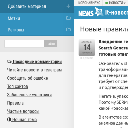
КОРОНАВИРУС
НОВОСТИ
Добавить материал
It-новос
Метки
Новые правила
Регионы
Внедрение ге
отметили
14
Search Gener
человека
готовые отве
в архиве
Последние комментарии
Основатель «Г
трансформация
Читайте новости в телеграм
для генератив
Сообщить об ошибке
требует от сп
Топ сайтов
и подтвержден
Забаненные участники
Негатив, упак
Поэтому SERM
Правила
какой «расска
Частые вопросы
В агентстве с
Ночная тема
анализа данны