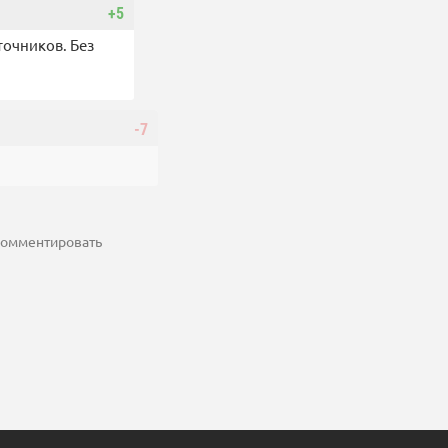
+5
точников. Без
-7
 комментировать