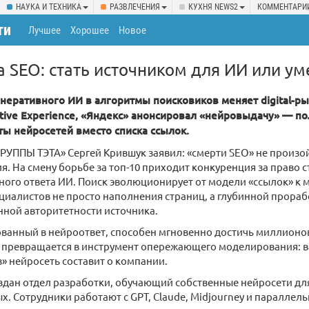
НАУКА И ТЕХНИКА
РАЗВЛЕЧЕНИЯ
КУХНЯ NEWS2
КОММЕНТАРИ
ти
Лучшее
Хорошее
Новое
 SEO: стать источником для ИИ или ум
неративного ИИ в алгоритмы поисковиков меняет digital-ры
ative Experience, «Яндекс» анонсировал «нейровыдачу» — п
ты нейросетей вместо списка ссылок.
РУППЫ ТЭТА» Сергей Крившук заявил: «смерти SEO» не произой
. На смену борьбе за топ-10 приходит конкуренция за право 
ного ответа ИИ. Поиск эволюционирует от модели «ссылок» к м
ециалистов не просто наполнения страниц, а глубинной прора
ной авторитетности источника.
ованный в нейроответ, способен мгновенно достичь миллионо
 превращается в инструмент опережающего моделирования: в
з» нейросеть составит о компании.
оздан отдел разработки, обучающий собственные нейросети дл
х. Сотрудники работают с GPT, Claude, Midjourney и паралле