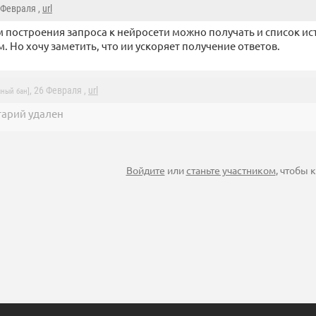
6 Февраля ,
url
м построения запроса к нейросети можно получать и список ис
. Но хочу заметить, что ии ускоряет получение ответов.
, 26 Февраля ,
url
ный бан]
арий удален
Войдите
или
станьте участником
, чтобы