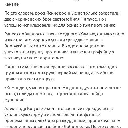
канале.
По его словам, российские военные не только захватили
два американских бронеавтомобиля Humvee, но и
успешно использовали их для рейда в тыл противника.
Ранее сообщалось о захвате одного «Хамви», однако стало
известно, что морпехи угнали сразу две машины
Вооружённых сил Украины. В ходе операции они
уничтожили группу противника и вывезли трофейную
технику на свою территорию.
Один из участников операции рассказал, что командир
группы лично сел за руль первой машины, а ему было
приказано вести вторую.
«Командир, у меня прав нет. Но долго думать времени не
было, сели да поехали», – приводит слова бойца
журналист.
Александр Коц отмечает, что военные переоделись в
украинскую форму и использовали трофейные
бронемашины для сбора разведданных, проникнув на ту
сторону передовой в районе Доброполья. По его словам,