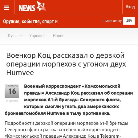
Вход
Оружие, события, спорт и
в мою ленту
459
новости отовсюду
Лучшее
Хорошее
Новое
Военкор Коц рассказал о дерзкой
операции морпехов с угоном двух
Humvee
Военный корреспондент «Комсомольской
отметили
16
правды» Александр Коц рассказал об операции
морпехов 61-й бригады Северного флота,
в архиве
которые смогли угнать два американских
бронеавтомобиля Humvee в тылу противника.
Подробности дерзкой операции морпехов 61-й бригады
Северного флота рассказал военный корреспондент
«Комсомольской правды» Александр Коц в Telegram-