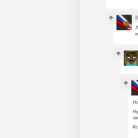
R
Л
и
Но
Ну
за
Кс