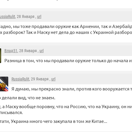
ussiaRulit
, 28 Января ,
url
адно, мы тоже продавали оружие как Армении, так и Азербайд
х разборок? Так и Маску нет дела до наших с Украиной разборо
Влад51
, 28 Января ,
url
Разница в том, что мы продавали оружие только до начала и
RussiaRulit
, 29 Января ,
url
Я думаю, мы прекрасно знали, против кого вооружается то
 делали вид, что не знаем.
, а Маску вообще поровну, что на Россию, что на Украину, он н
писывался.
тати, Украина много чего закупала в том же Китае...