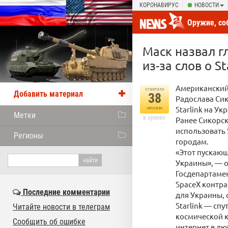
КОРОНАВИРУС
НОВОСТИ
Оружие, со
новости от
Маск назвал 
из-за слов о St
Американский
отметили
Добавить материал
38
Радослава Сик
Starlink на Ук
человек
Метки
в архиве
Ранее Сикорск
использовать 
Регионы
городам.
«Этот пускающ
Украины», — о
Госдепартамен
SpaceX контра
Последние комментарии
для Украины, о
Starlink — с
Читайте новости в телеграм
космической 
Сообщить об ошибке
интернет в лю