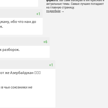
формата.
Вы сами выбираете интересные и
актуальные темы. Самые лучшие попадают
на главную страницу.
подробнее
→
+1
жану, ибо что нам до
к.
+6
х разборок.
+1
т же Азербайджан 🤷🏼‍♂️
и в чьи союзники не