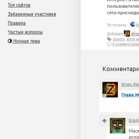
Топ сайтов
пользователей
сети присоеди
Забаненные участники
Правила
Источник:
h
Частые вопросы
Добавил
Иго
spacex
,
илон м
Ночная тема
6 комментари
Комментари
Игорь Ив
Глава М
Влад
Маск
испо