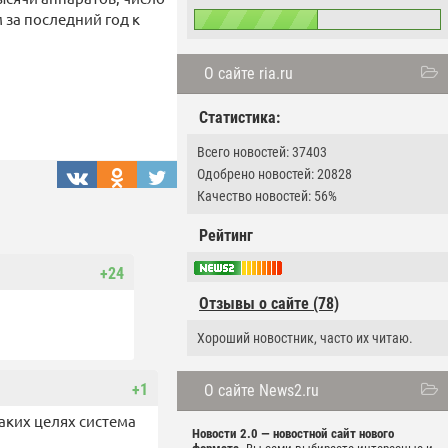
 за последний год к
О сайте ria.ru
Статистика:
Всего новостей: 37403
Одобрено новостей: 20828
Качество новостей: 56%
Рейтинг
+24
Отзывы о сайте (78)
Хороший новостник, часто их читаю.
+1
О сайте News2.ru
каких целях система
Новости 2.0 — новостной сайт нового