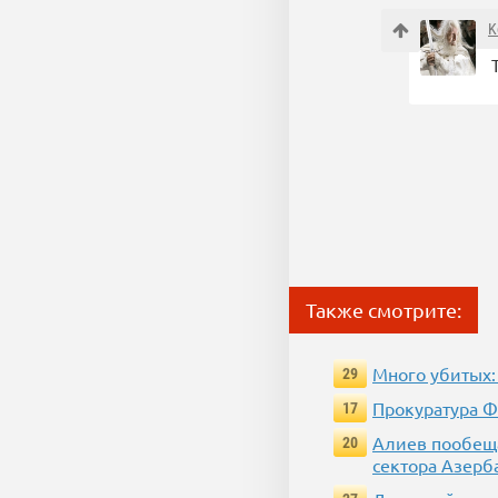
K
Т
Также смотрите:
Много убитых:
29
Прокуратура Ф
17
Алиев пообеща
20
сектора Азерб