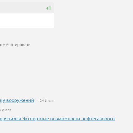
+1
 комментировать
вку вооружений
— 24 Июля
4 Июля
огорячился Экспортные возможности нефтегазового