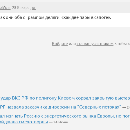
olVizin
, 28 Января ,
url
ак они оба с Трампом деляги: «как две пары в сапоге».
Войдите
или
станьте участником
, чтобы
 удар ВКС РФ по полигону Киевом сорвал закрытую выста
РГ назвала заказчика диверсии на "Северных потоках"
— 2
л изгнать Россию с энергетического рынка Европы, но п
айджана смехотворны
— 24 Июля