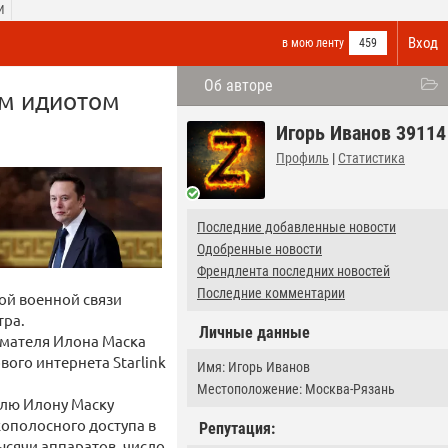
И
Вход
в мою ленту
459
Об авторе
ым идиотом
Игорь Иванов 39114
Профиль
|
Статистика
Последние добавленные новости
Одобренные новости
Френдлента последних новостей
Последние комментарии
вой военной связи
тра.
Личные данные
имателя Илона Маска
ого интернета Starlink
Имя: Игорь Иванов
Местоположение: Москва-Рязань
елю Илону Маску
ополосного доступа в
Репутация:
тысячи аппаратов, число