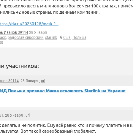
 превысило шесть миллионов в более чем 100 странах, причём
нились 42 новые страны, по данным компании.
ttps://ria.ru/20260128/mask-2...
рь Иванов 39114
28 Января
аск
,
радослав сикорский
,
starlink
Сша
,
Польша
ев
и участников:
анов 39114
, 28 Января ,
url
ИД Польши призвал Маска отключить Starlink на Украине
51
, 28 Января ,
url
 деляга, а не политик. Ему всё равно кто и почему платить и в 
льзуется. Вот такой своеобразный глобалист.