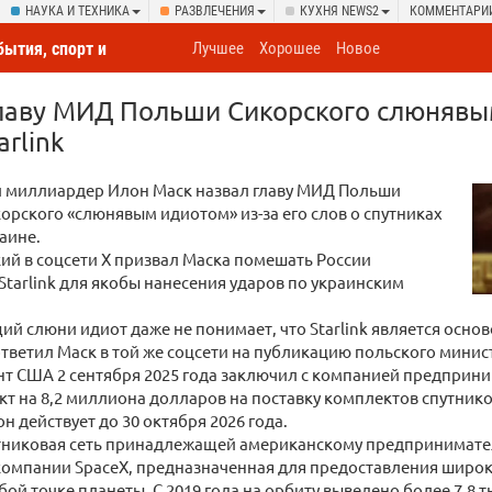
НАУКА И ТЕХНИКА
РАЗВЛЕЧЕНИЯ
КУХНЯ NEWS2
КОММЕНТАРИ
бытия, спорт и
Лучшее
Хорошее
Новое
овсюду
главу МИД Польши Сикорского слюняв
arlink
 миллиардер Илон Маск назвал главу МИД Польши
орского «слюнявым идиотом» из-за его слов о спутниках
раине.
ий в соцсети Х призвал Маска помешать России
Starlink для якобы нанесения ударов по украинским
ий слюни идиот даже не понимает, что Starlink является осно
тветил Маск в той же соцсети на публикацию польского минис
т США 2 сентября 2025 года заключил с компанией предприн
кт на 8,2 миллиона долларов на поставку комплектов спутников
н действует до 30 октября 2026 года.
путниковая сеть принадлежащей американскому предпринимат
компании SpaceX, предназначенная для предоставления широк
бой точке планеты. С 2019 года на орбиту выведено более 7,8 