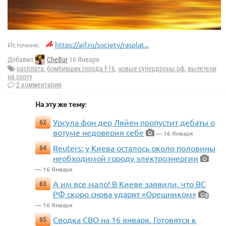
Источник:
https://aif.ru/society/rasplat...
Добавил
CheBur
16 Января
расплата
,
бомбивших города f-16
,
новые супердроны рф
,
вылетели
на охоту
2 комментария
На эту же тему:
Урсула фон дер Ляйен пропустит дебаты о
62
вотуме недоверия себе
— 16 Января
Reuters: у Киева осталось около половины
64
необходимой городу электроэнергии
— 16 Января
А им все мало! В Киеве заявили, что ВС
63
РФ скоро снова ударят «Орешником»
2
— 16 Января
Сводка СВО на 16 января. Готовятся к
65