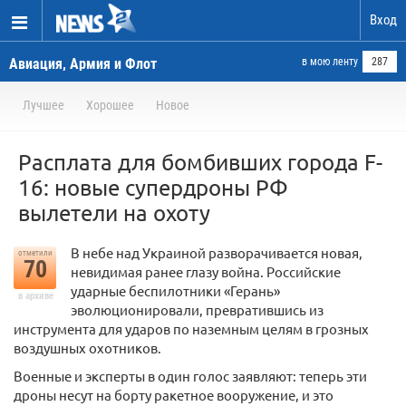
Вход
Авиация, Армия и Флот
в мою ленту
287
Лучшее
Хорошее
Новое
Расплата для бомбивших города F-
16: новые супердроны РФ
вылетели на охоту
В небе над Украиной разворачивается новая,
отметили
70
невидимая ранее глазу война. Российские
ударные беспилотники «Герань»
в архиве
эволюционировали, превратившись из
инструмента для ударов по наземным целям в грозных
воздушных охотников.
Военные и эксперты в один голос заявляют: теперь эти
дроны несут на борту ракетное вооружение, и это