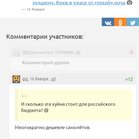
худшему. Киев в ужасе от «тихой» ночи
— 16 Января
Комментарии участников:
ООН p
, 16 Января ,
url
-5
[вечный бан]
Комментарий удален
gro
, 16 Января ,
url
+12
И сколько эта хуйня стоит для российского
бюджета? 😅
Многократно дешевле самолётов.