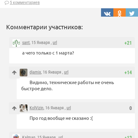
5 комментариев
Комментарии участников:
sant
, 15 Января ,
url
+21
а чего только с 1 марта?
djamix
, 16 Января ,
url
+14
Видимо, технические работы не очень
быстрое дело.
KolVizin
, 16 Января ,
url
0
Про год вообще не сказано :(
Kalman
, 15 Января ,
url
+12