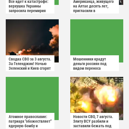
Все идет к катастрофе:
Американца, живущего
верхушка Украины
на Алтае десять лет,
запросила перемирия
пригласили в
после ударов России
миграционную службу
Сводка СВО за 3 августа.
Мошенники крадут
За Геленджик! Ночью
деньги россиян под
Зеленский и Киев сгорят
видом переноса
в аду
домового чата
Атомное православие:
Новости СВО, 7 августа.
патриарх "обожествляет"
Элиту ВСУ разбили и
ядерную бомбу и
заставили бежать под