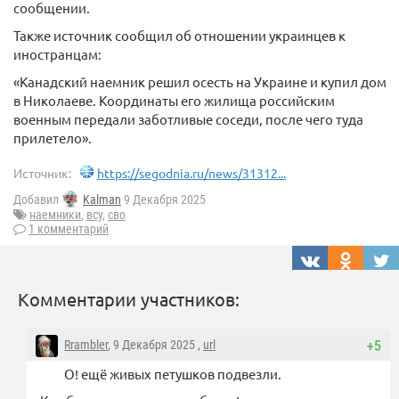
сообщении.
Также источник сообщил об отношении украинцев к
иностранцам:
«Канадский наемник решил осесть на Украине и купил дом
в Николаеве. Координаты его жилища российским
военным передали заботливые соседи, после чего туда
прилетело».
Источник:
https://segodnia.ru/news/31312...
Добавил
Kalman
9 Декабря 2025
наемники
,
всу
,
сво
1 комментарий
Комментарии участников:
Rrambler
, 9 Декабря 2025 ,
url
+5
О! ещё живых петушков подвезли.