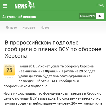
Вход
Актуальный вестник
в мою ленту
37
Лучшее
Хорошее
Новое
В пророссийском подполье
сообщили о планах ВСУ по обороне
Херсона
Генштаб ВСУ хочет усилить оборону Херсона
отметили
25
наемниками из Франции. Группа из 20 солдат
удачи должна будет помогать украинцам в
в архиве
разведке. Об этом ТАСС сообщили в
пророссийском подполье.
«Есть информация, что французы хотят заехать в Херсон с
целью помощи ВСУ в разведке. По составу неизвестно, но
группа вроде как небольшая — человек 20», — говорится в