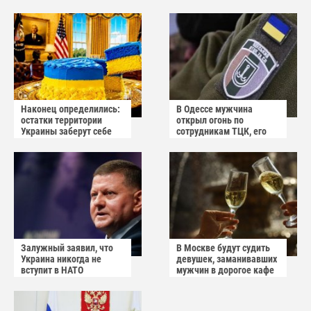
призывает не пугаться
Харьковом
"апокалиптических
сценариев"
Наконец определились:
В Одессе мужчина
остатки территории
открыл огонь по
Украины заберут себе
сотрудникам ТЦК, его
американцы
квартиру штурмуют
Залужный заявил, что
В Москве будут судить
Украина никогда не
девушек, заманивавших
вступит в НАТО
мужчин в дорогое кафе