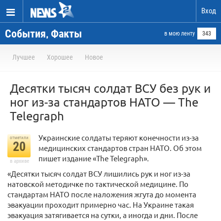
Вход
События, Факты
в мою ленту
343
Лучшее
Хорошее
Новое
Десятки тысяч солдат ВСУ без рук и
ног из-за стандартов НАТО — The
Telegraph
Украинские солдаты теряют конечности из-за
отметили
20
медицинских стандартов стран НАТО. Об этом
пишет издание «The Telegraph».
в архиве
«Десятки тысяч солдат ВСУ лишились рук и ног из-за
натовской методичке по тактической медицине. По
стандартам НАТО после наложения жгута до момента
эвакуации проходит примерно час. На Украине такая
эвакуация затягивается на сутки, а иногда и дни. После