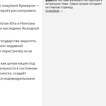
формата.
Вы сами выбираете интересные и
актуальные темы. Самые лучшие попадают
 с покупкой бункеров —
на главную страницу.
серьёз рассматривать
подробнее
→
штатах Юта и Монтана
ыло наследием Холодной
государства защитить
тоит недавний
 перестрелку из-за
 как целая нация под
бильности к состоянию
сности, создаёт
ется индивидуальными