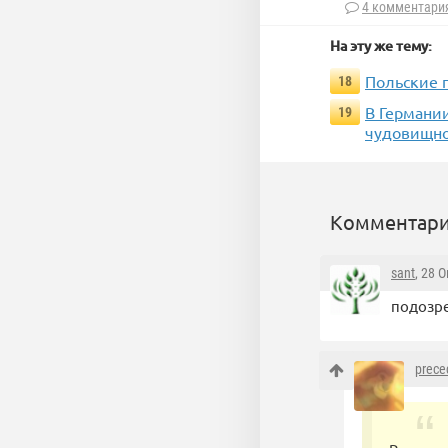
4 комментари
На эту же тему:
Польские 
18
В Германи
19
чудовищно
Комментари
sant
, 28 
подозрев
prece