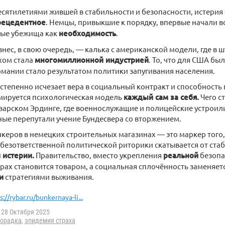
есятилетиями жившей в стабильности и безопасности, истерия
рецедентное
. Немцы, привыкшие к порядку, впервые начали в
ые убежища как
необходимость
.
нес, в свою очередь, — калька с американской модели, где в 
хом стала
многомиллионной индустрией
. То, что для США б
рмании стало результатом политики запугивания населения.
степенно исчезает вера в социальный контракт и способность 
мируется психологическая модель
каждый сам за себя.
Чего с
варском Эрдинге, где военнослужащие и полицейские устроили
тные перепутали учение Бундесвера со вторжением.
керов в немецких строительных магазинах — это маркер того,
безответственной политической риторики скатывается от ста
 истерии.
Правительство, вместо укрепления
реальной
безопа
страх становится товаром, а социальная сплочённость заменя
и
стратегиями выживания.
s://rybar.ru/bunkernaya-li...
28 Октября 2025
хорадка
,
эпидемия страха