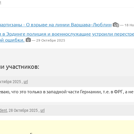
я
партизаны - О взрыве на линии Варшава–Люблин
— 18 Но
2
и в Эрдинге полиция и военнослужащие устроили перестре
й ошибки.
— 29 Октября 2025
и участников:
Октября 2025 ,
url
аю, что это только в западной части Германии, т.е. в ФРГ, а не 
dent
, 28 Октября 2025 ,
url