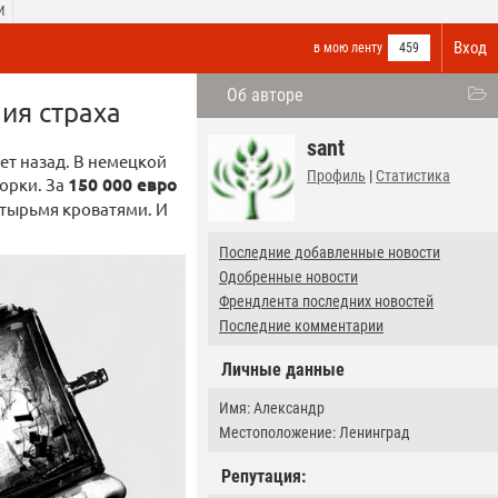
И
Вход
в мою ленту
459
Об авторе
ия страха
sant
ет назад. В немецкой
Профиль
|
Статистика
орки. За
150 000 евро
етырьмя кроватями. И
Последние добавленные новости
Одобренные новости
Френдлента последних новостей
Последние комментарии
Личные данные
Имя: Александр
Местоположение: Ленинград
Репутация: