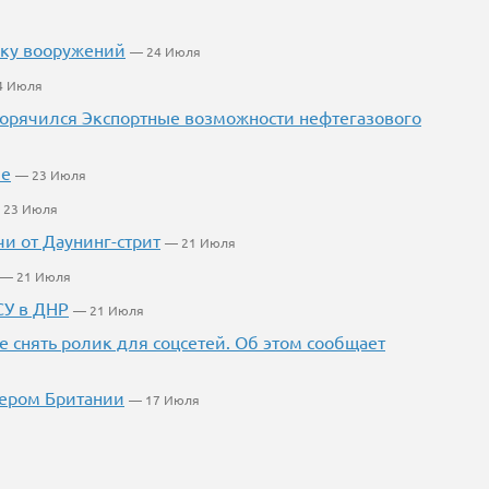
вку вооружений
— 24 Июля
4 Июля
огорячился Экспортные возможности нефтегазового
ие
— 23 Июля
 23 Июля
и от Даунинг-стрит
— 21 Июля
— 21 Июля
СУ в ДНР
— 21 Июля
е снять ролик для соцсетей. Об этом сообщает
ьером Британии
— 17 Июля