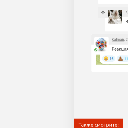
K
В
Kalman
, 
Реакция
Также смотрите: