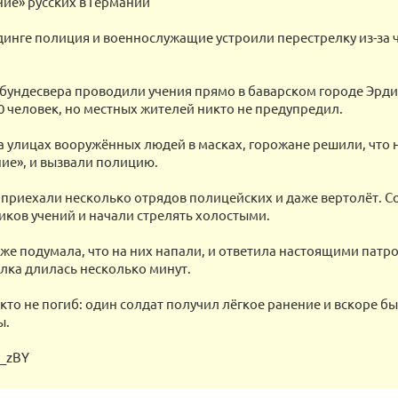
ие» русских в Германии
динге полиция и военнослужащие устроили перестрелку из-за
бундесвера проводили учения прямо в баварском городе Эрдин
0 человек, но местных жителей никто не предупредил.
а улицах вооружённых людей в масках, горожане решили, что 
ие», и вызвали полицию.
 приехали несколько отрядов полицейских и даже вертолёт. С
ников учений и начали стрелять холостыми.
же подумала, что на них напали, и ответила настоящими патр
лка длилась несколько минут.
кто не погиб: один солдат получил лёгкое ранение и вскоре б
ы.
y_zBY