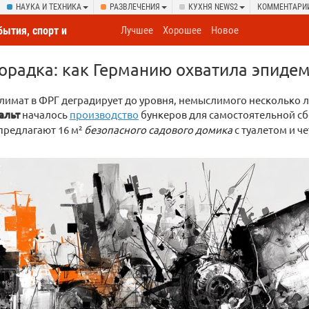
НАУКА И ТЕХНИКА
РАЗВЛЕЧЕНИЯ
КУХНЯ NEWS2
КОММЕНТАРИ
бытия, спорт и
Лучшее
Хорошее
Новое
овсюду
орадка: как Германию охватила эпидем
имат в ФРГ деградирует до уровня, немыслимого несколько л
альт
началось
производство
бункеров для самостоятельной сб
предлагают 16 м²
безопасного садового домика
с туалетом и ч