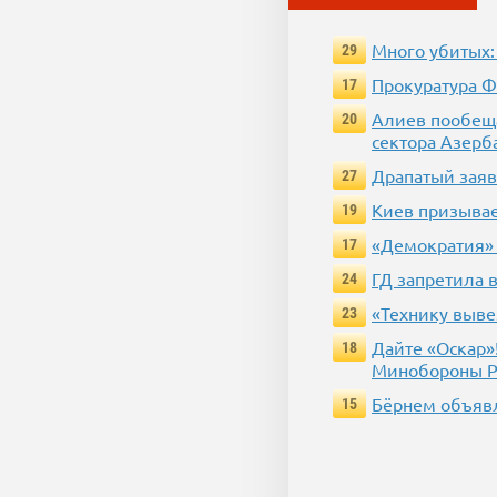
Много убитых:
29
Прокуратура Ф
17
Алиев пообеща
20
сектора Азерб
Драпатый заяв
27
Киев призывае
19
«Демократия» 
17
ГД запретила 
24
«Технику выве
23
Дайте «Оскар»
18
Минобороны 
Бёрнем объявл
15