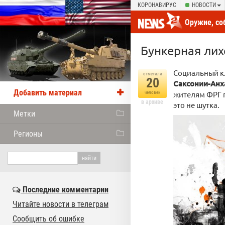
КОРОНАВИРУС
НОВОСТИ
Оружие, со
новости от
Бункерная лих
Социальный кл
отметили
20
Саксонии-Анх
Добавить материал
жителям ФРГ 
человек
в архиве
это не шутка.
Метки
Регионы
Последние комментарии
Читайте новости в телеграм
Сообщить об ошибке