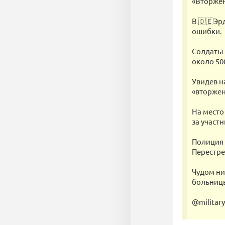
«Вторжен
В 🇩🇪Эр
ошибки.
Солдаты 
около 50
Увидев н
«вторжен
На место
за участ
Полиция 
Перестре
Чудом ни
больниц
@militar