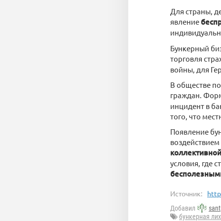
Для страны, д
явление
бесп
индивидуальн
Бункерный биз
торговля стра
войны, для Ге
В обществе по
граждан. Фор
инцидент в ба
того, что мес
Появление бун
воздействием 
коллективной
условия, где 
бесполезным
Источник:
http
Добавил
sant
бункерная ли