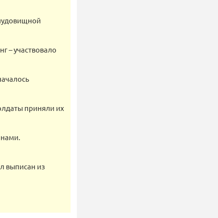
 чудовищной
г – участвовало
началось
олдаты приняли их
онами.
ыл выписан из