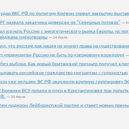
 удар ВКС РФ по полигону Киевом сорвал закрытую выста
РГ назвала заказчика диверсии на "Северных потоках"
— 2
л изгнать Россию с энергетического рынка Европы, но п
айджана смехотворны
— 24 Июля
ил, что русские как нация не имеют права на существован
т «принудить» Россию не бить по «зерновому коридору»
—
без выбора. Как новый британский премьер получил ключ
выдавать российское гражданство мигрантам с судимостью
зти уже нельзя»: ВС РФ окружили крупную группировку В
! Боевики ВСУ попали в плен в Константиновке при попытк
РФ.
— 20 Июля
ен лидером Лейбористской партии и станет новым прем