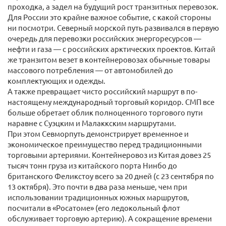
проходка, а задел на будущий рост транзитных перевозок.
Для России это крайне важное событие, с какой стороны
ни посмотри. Северный морской путь развивался в первую
очередь для перевозки российских энергоресурсов —
нефти и газа — с российских арктических проектов. Китай
же транзитом везет в контейнеровозах обычные товары
массового потребления — от автомобилей до
комплектующих и одежды.
А также превращает чисто российский маршрут в по-
настоящему международный торговый коридор. СМП все
больше обретает облик полноценного торгового пути
наравне с Суэцким и Малаккским маршрутами.
При этом Севморпуть демонстрирует временное и
экономическое преимущество перед традиционными
торговыми артериями. Контейнеровоз из Китая довез 25
тысяч тонн груза из китайского порта Нинбо до
британского Феликстоу всего за 20 дней (с 23 сентября по
13 октября). Это почти в два раза меньше, чем при
использовании традиционных южных маршрутов,
посчитали в «Росатоме» (его ледокольный флот
обслуживает торговую артерию). А сокращение времени