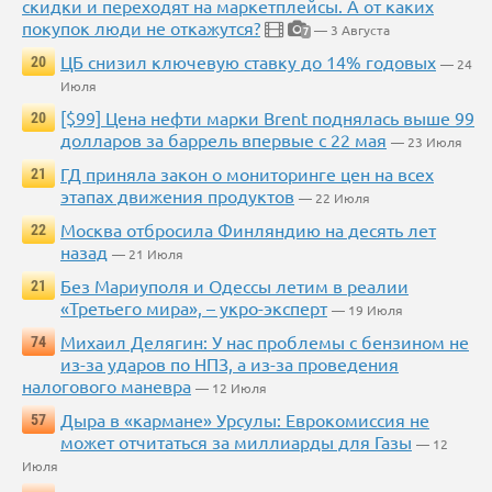
скидки и переходят на маркетплейсы. А от каких
покупок люди не откажутся?
— 3 Августа
7
ЦБ снизил ключевую ставку до 14% годовых
20
— 24
Июля
[$99] Цена нефти марки Brent поднялась выше 99
20
долларов за баррель впервые с 22 мая
— 23 Июля
ГД приняла закон о мониторинге цен на всех
21
этапах движения продуктов
— 22 Июля
Москва отбросила Финляндию на десять лет
22
назад
— 21 Июля
Без Мариуполя и Одессы летим в реалии
21
«Третьего мира», – укро-эксперт
— 19 Июля
Михаил Делягин: У нас проблемы с бензином не
74
из-за ударов по НПЗ, а из-за проведения
налогового маневра
— 12 Июля
Дыра в «кармане» Урсулы: Еврокомиссия не
57
может отчитаться за миллиарды для Газы
— 12
Июля