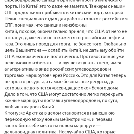
порта. Но Китай этого даже не заметил. Танкеры с нашим
СПГ продолжили прибывать в китайский порт, который
Пекин специально отдал для работы только с российским
СПГ, понимая, что санкции неизбежны.
Китай, похоже, окончательно принял, что США от него не
отстанут, даже если он откажется от российских нефти и
газа. Это лишь повод для торга, не более того. Глобально
цель Вашингтона — ослабить Китай, не дать ему обойти
США экономически и политически. Противостояния уже
невозможно избежать — и лучше вступать в него, имея
альтернативы в виде российских углеводородов и
торговых маршрутов через Россию. Это для Китая теперь
не просто ресурсы, а самые безопасные ресурсы, до
которых не дотянется «всевидящее око» Белого дома.
Дело в том, что США могут достаточно легко перекрыть
южные маршруты доставки углеводородов и, по сути,
любых товаров в Китай.
К тому же Арктика в целом становится в нынешнюю
переходную эпоху новым мейнстримом, и первым
застолбить себе место на новом маршруте —
дальновидная политика. Неслучайно США, которые