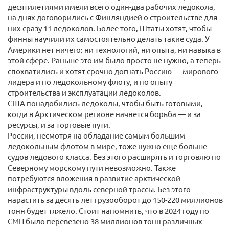
десятилетиями имели всего один-два рабочих ледокола,
на днях договорились с Финляндией о строительстве для
них сразу 11 ледоколов. Более того, Штаты хотят, чтобы
финны научили их самостоятельно делать такие суда. У
Америки нет ничего: ни технологий, ни опыта, ни навыка в
этой сфере. Раньше это им было просто не нужно, а теперь
спохватились и хотят срочно догнать Россию — мирового
лидера и по ледокольному флоту, и по опыту
строительства и эксплуатации ледоколов.
США понадобились ледоколы, чтобы быть готовыми,
когда в Арктическом регионе начнется борьба — и за
ресурсы, и за торговые пути.
России, несмотря на обладание самым большим
ледокольным флотом в мире, тоже нужно еще больше
судов ледового класса. Без этого расширять и торговлю по
Северному морскому пути невозможно. Также
потребуются вложения в развитие арктической
инфраструктуры вдоль северной трассы. Без этого
нарастить за десять лет грузооборот до 150-220 миллионов
тонн будет тяжело. Стоит напомнить, что в 2024 году по
СМП было перевезено 38 миллионов тонн различных