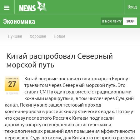
Вход
Экономика
в мою ленту
3039
Лучшее
Хорошее
Новое
Китай распробовал Северный
морской путь
Китай впервые поставил свои товары в Европу
отметили
27
транзитом через Северный морской путь. Это
ставит СМП в один ряд вместе с традиционными
в архиве
южными маршрутами, в том числе через Суэцкий
канал. Пекину явно зашел тестовый проход
контейнеровоза в российских арктических водах. Потому
что сразу после этого Россия с Китаем подписали
дорожную карту по внедрению логистических и
технологических решений для повышения эффективности
перевозок. Судя по всему, для Китая это не просто разовая