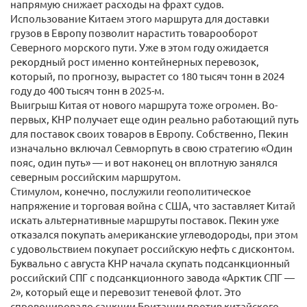
напрямую снижает расходы на фрахт судов.
Использование Китаем этого маршрута для доставки
грузов в Европу позволит нарастить товарооборот
Северного морского пути. Уже в этом году ожидается
рекордный рост именно контейнерных перевозок,
который, по прогнозу, вырастет со 180 тысяч тонн в 2024
году до 400 тысяч тонн в 2025-м.
Выигрыш Китая от нового маршрута тоже огромен. Во-
первых, КНР получает еще один реально работающий путь
для поставок своих товаров в Европу. Собственно, Пекин
изначально включал Севморпуть в свою стратегию «Один
пояс, один путь» — и вот наконец он вплотную занялся
северным российским маршрутом.
Стимулом, конечно, послужили геополитическое
напряжение и торговая война с США, что заставляет Китай
искать альтернативные маршруты поставок. Пекин уже
отказался покупать американские углеводороды, при этом
с удовольствием покупает российскую нефть с дисконтом.
Буквально с августа КНР начала скупать подсанкционный
российский СПГ с подсанкционного завода «Арктик СПГ —
2», который еще и перевозит теневой флот. Это
спровоцировало санкции Британии против китайского