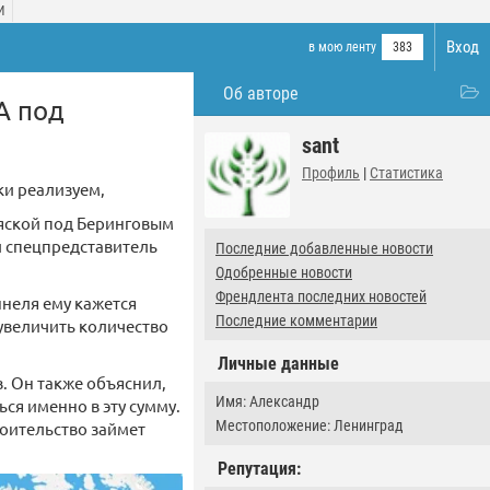
И
Вход
в мою ленту
383
Об авторе
А под
sant
Профиль
|
Статистика
ки реализуем,
ляской под Беринговым
и спецпредставитель
Последние добавленные новости
Одобренные новости
Френдлента последних новостей
ннеля ему кажется
Последние комментарии
увеличить количество
Личные данные
. Он также объяснил,
Имя: Александр
ся именно в эту сумму.
Местоположение: Ленинград
роительство займет
Репутация: