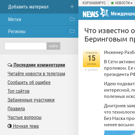
КОРОНАВИРУС
НОВОСТИ
Добавить материал
Междунаро
Метки
Что известно 
Регионы
Беринговым п
Инженер Разбе
отметили
15
В Сети активн
Последние комментарии
человек
проливом. Ее 
в архиве
Читайте новости в телеграм
президента Р
Сообщить об ошибке
Идею подхвати
интересной, п
Топ сайтов
полезных иск
Забаненные участники
Дмитриев заяв
Правила
что технологи
Частые вопросы
Без Маска про
менее восьми 
Ночная тема