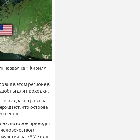
го назвал сам Кирилл
ловия в этом регионе в
 удобны для проходки.
лючая два острова на
верждают, что острова
ественно.
ина, которое приводит
я человечеством
ромуйский на БАМе или