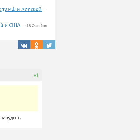
ежду РФ и Аляской
—
ей и США
— 18 Октября
+1
 начудить.