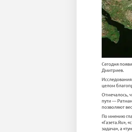
Сегодня появи
Дмитриев.
Исследования 
целом благопр
Отмечалось, ч
пути — Ратман
позволяют вес
По мнению гла
«Газета.Ru», 
задача», а «т