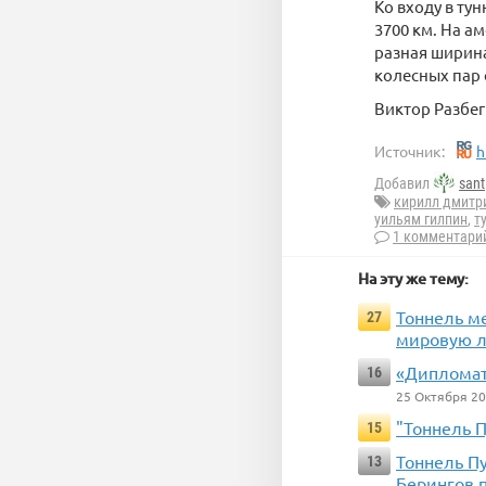
Ко входу в ту
3700 км. На а
разная ширина
колесных пар 
Виктор Разбег
Источник:
h
Добавил
sant
кирилл дмитр
уильям гилпин
,
т
1 комментари
На эту же тему:
Тоннель м
27
мировую ло
«Дипломат
16
25 Октября 2
"Тоннель П
15
Тоннель Пу
13
Берингов 