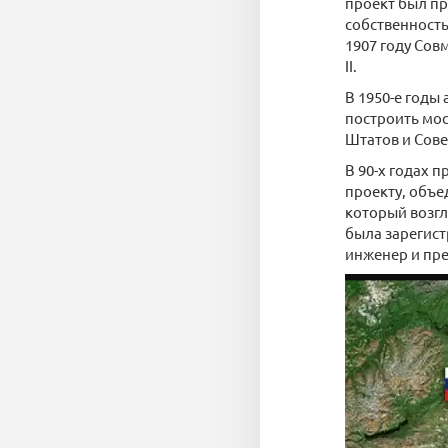
проект был пр
собственность
1907 году Сов
II.
В 1950-е годы
построить мо
Штатов и Сове
В 90-х годах 
проекту, объе
который возгл
была зарегис
инженер и пр