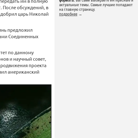
передать им в полную
формата.
Вы сами выбираете интересные и
актуальные темы. Самые лучшие попадают
. После обсуждений, в
на главную страницу.
 одобрил царь Николай
подробнее
→
Линь предложил
дами Соединенных
итет по данному
нов и научный совет,
 продвижения проекта
авил американский