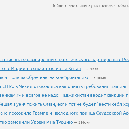
Войдите
или
станьте участником
, чтобы
ая заявил о расширении стратегического партнерства с Ро
тся с Индией в симбиозе из-за Китая
— 6 Июля
на и Польша обречены на конфронтацию
— 5 Июля
 США: в Чехии отказались выполнять требования Вашинг
зниками» и врагов не надо: Таджикистан вводит санкции п
ещали уничтожить Оман, если тот не будет "вести себя х
ране поссорила Трампа и наследного принца Саудовской А
тно заменили Украину на Турцию
— 2 Июля