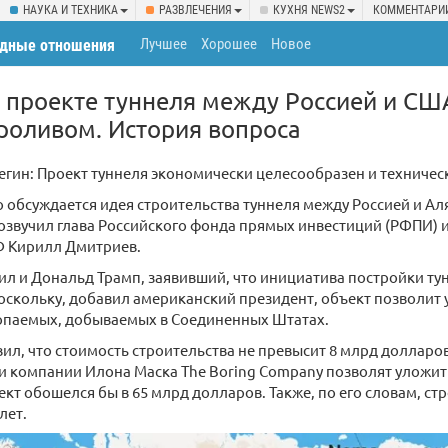
НАУКА И ТЕХНИКА
РАЗВЛЕЧЕНИЯ
КУХНЯ NEWS2
КОММЕНТАРИ
Лучшее
Хорошее
Новое
дные отношения
о проекте туннеля между Россией и СШ
роливом. История вопроса
гин: Проект туннеля экономически целесообразен и техничес
о обсуждается идея строительства туннеля между Россией и А
озвучил глава Российского фонда прямых инвестиций (РФПИ) 
Ф Кирилл Дмитриев.
л и Дональд Трамп, заявивший, что инициатива постройки ту
оскольку, добавил американский президент, объект позволит 
опаемых, добываемых в Соединенных Штатах.
ил, что стоимость строительства не превысит 8 млрд долларов
и компании Илона Маска The Boring Company позволят уложить
ект обошелся бы в 65 млрд долларов. Также, по его словам, ст
лет.