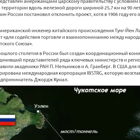
едставлен американцами царскому правительству с условием 
 территории вдоль железной дороги шириной 25,7 км на 90 лет
мин России постановил отклонить проект, хотя в 1906 году его
 американский инженер китайского происхождения Тунг-Йен 
ст «для содействия торговле и взаимопониманию между наро
тского Союза».
прошлого столетия в России был создан координационный ком
динивший представителей ряда ключевых министерств и регио
авили академики РАН П. Мельников и А. Гранберг. В США для
трирована международная корпорация IBSTRG, которую возгл
едприниматель Джордж Кумал.