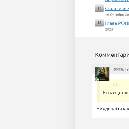
Стало изве
15
19 Октября 2
Глава РФП
13
2025
Комментари
jzucen
, 1
Есть еще од
Не одна. Эти к