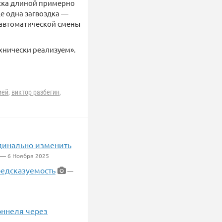
тска длиной примерно
ще одна загвоздка —
 автоматической смены
ехнически реализуем».
ией
,
виктор разбегин
,
динально изменить
— 6 Ноября 2025
редсказуемость
—
оннеля через