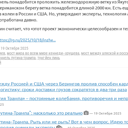
ннель понадобится проложить железнодорожную ветку из Яку
мериканском берегу ветка понадобится длиной 2000 км. Есть е
 колеи в России и США. Но, утверждают эксперты, технология
отработана давно.
ин считает, что «этот проект экономически целесообразен и т
ttps://rg.ru/2025/10/18/inzhe...
19 Октября 2025
иев
,
мост мира во всем мире кеннеди–хрущева
,
мост между аляской и росс
уннель путина-трампа
,
тунг-йен линь
й
ежду Россией и США через Берингов пролив способен кар
гистику: сроки доставки грузов сократятся в два-три раза
ия Трампа» – постоянные колебания, противоречия и неп
025
утина-Трампа": насколько это реально
— 19 Октября 2025
тина–Трампа. Рыть или не рыть? Вот в чем вопрос. Идею т
пролив оценили эксперты
— 19 Октября 2025