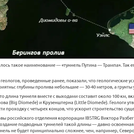
лось такое наименование — «туннель Путина — Трампа». Так е
геологов, проведенные ранее, показали, что геологические ус
иятны: глубины пролива небольшие — 30-40 метров, а грунты
то длина туннеля вместе с выходами составит около 100 км, вк
ова (Big Diomede) и Крузенштерна (Little Diomede). Геологи ут
ти проходку с четырех концов, что ускорит строительство сущ
вы российского отделения корпорации IBSTRG Виктора Разбег
«создание подводных туннелей такой длины — давно освоенна
уннель не будет принципиально сложнее, чем, например, Севе