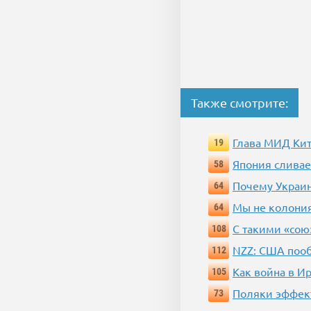
Также смотрите:
Глава МИД Кит
19
Япония сливае
58
Почему Украи
64
Мы не колония
64
С такими «сою
108
NZZ: США пооб
112
Как война в И
105
Поляки эффек
73