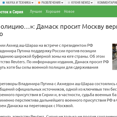
НАУКА И ТЕХНИКА
РАЗВЛЕЧЕНИЯ
КУХНЯ NEWS2
КОММЕНТАРИ
Лучшее
Хорошее
Новое
сток и Сирия
полицию…»: Дамаск просит Москву вер
ю
ии Ахмед аш-Шараа на встрече с президентом РФ
ладимира Путина поддержку России против позиции
зданию широкой буферной зоны на юге страны. Об этом
тство Reuters. По информации издания, Дамаск просит РФ
уть хотя бы силы военной полиции для сдерживания
реговоры Владимира Путина с Ахмедом аш-Шараа состоялись н
общений официальных источников, одной из ключевых тем бес
оенного присутствия в Сирии и, в частности, судьба военных 
 именно перспектива дальнейшего военного присутствия РФ в 
ем Дамаска на переговорах с Москвой.
верить агентству Reuters, Сирия не только не против сохранен