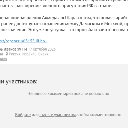
тупает за расширение военного присутствия РФ в стране.
вчерашние заявления Ахмеда аш-Шараа о том, что новая сирийс
е ранее достигнутые соглашения между Дамаском и Москвой, 
ое значение. Это уже не уступка – это просьба и заинтересован
s://topcor.ru/65155-ili-ho...
рь Иванов 39114
17 Октября 2025
ин
Россия
,
Израиль
,
Сирия
риев
и участников:
Ни одного комментария пока не добавлено
Войдите
или
станьте участником
, чтобы комментировать