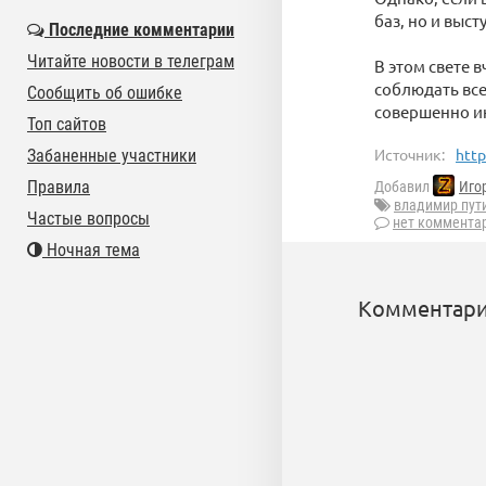
баз, но и выс
Последние комментарии
Читайте новости в телеграм
В этом свете 
соблюдать вс
Сообщить об ошибке
совершенно ин
Топ сайтов
Источник:
http
Забаненные участники
Правила
Добавил
Иго
владимир пут
Частые вопросы
нет коммента
Ночная тема
Комментари