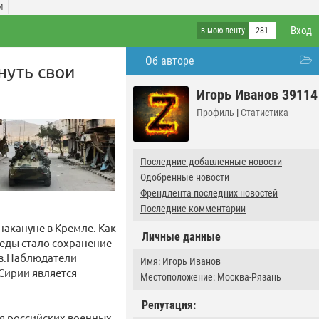
И
Вход
в мою ленту
281
Об авторе
нуть свои
Игорь Иванов 39114
Профиль
|
Статистика
Последние добавленные новости
Одобренные новости
Френдлента последних новостей
Последние комментарии
акануне в Кремле. Как
Личные данные
еды стало сохранение
баз.Наблюдатели
Имя: Игорь Иванов
Сирии является
Местоположение: Москва-Рязань
Репутация:
ия российских военных