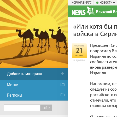
КОРОНАВИРУС
НОВОСТИ
Ближний Во
«Или хотя бы 
войска в Сири
Президент Сир
отметили
21
попросил у В
Израиля по со
человек
в архиве
сообщает аген
вновь разверн
Израиля.
Добавить материал
Напомним, пе
Метки
следует из со
российского в
Регионы
отмечали, что
главным козыр
Однако, если 