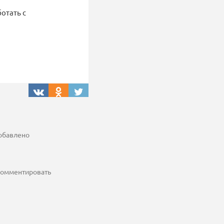
отать с
добавлено
 комментировать