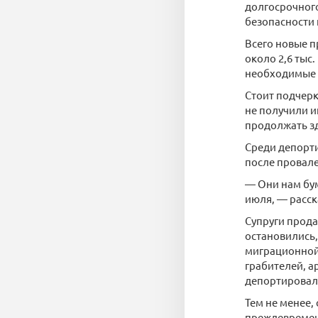
долгосрочного
безопасности 
Всего новые п
около 2,6 тыс
необходимые 
Стоит подчер
не получили и
продолжать зд
Среди депорти
после провале
— Они нам бум
июля, — расс
Супруги прода
остановились,
миграционной 
грабителей, а
депортировали
Тем не менее,
преждевремен