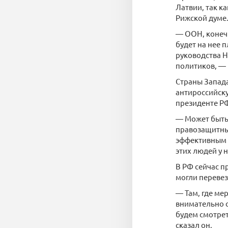
Латвии, так к
Рижской думе
— ООН, конеч
будет на нее 
руководства Н
политиков, — 
Страны Запада
антироссийск
президенте РФ
— Может быть
правозащитных
эффективным 
этих людей у н
В РФ сейчас п
могли перевез
— Там, где ме
внимательно с
будем смотрет
сказал он.