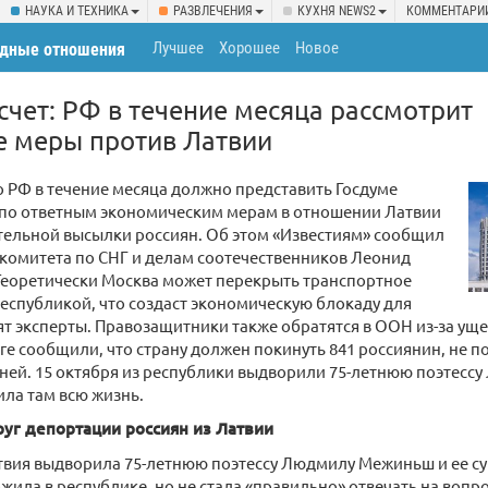
НАУКА И ТЕХНИКА
РАЗВЛЕЧЕНИЯ
КУХНЯ NEWS2
КОММЕНТАРИ
Лучшее
Хорошее
Новое
дные отношения
чет: РФ в течение месяца рассмотрит
е меры против Латвии
 РФ в течение месяца должно представить Госдуме
по ответным экономическим мерам в отношении Латвии
тельной высылки россиян. Об этом «Известиям» сообщил
комитета по СНГ и делам соотечественников Леонид
Теоретически Москва может перекрыть транспортное
еспубликой, что создаст экономическую блокаду для
ят эксперты. Правозащитники также обратятся в ООН из-за ущ
иге сообщили, что страну должен покинуть 841 россиянин, не 
ней. 15 октября из республики выдворили 75-летнюю поэтес
ла там всю жизнь.
руг депортации россиян из Латвии
твия выдворила 75-летнюю поэтессу Людмилу Межиньш и ее су
жила в республике, но не стала «правильно» отвечать на вопро