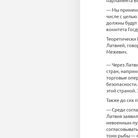
парламента В
— Мы примем п
числе с целью
должны будут 
комитета Госд
Теоретически 
Латвией, гов
Межевич.
— Через Латви
стран, наприм
торговые опер
безопасности
этой страной.
Также до сих 
— Среди согл
Латвия заявил
невоенным пут
согласовывать
тонн рыбы — м