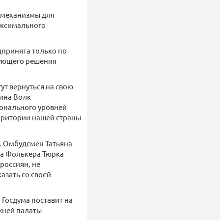
 механизмы для
аксимального
дпринята только по
вующего решения
ут вернуться на свою
ина Волк
ионального уровней
ерритории нашей страны
. Омбудсмен Татьяна
ка Фолькера Тюрка
россиян, не
азать со своей
 Госдума поставит на
ижней палаты