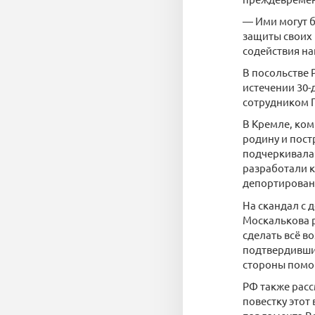
— Ими могут 
защиты своих 
содействия н
В посольстве 
истечении 30-
сотрудником 
В Кремле, ком
родину и пос
подчеркивала:
разработали к
депортирован
На скандал с 
Москалькова 
сделать всё в
подтвердивших
стороны помощ
РФ также расс
повестку этот