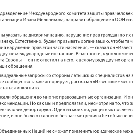
дразделение Международного комитета защиты прав человека
ганизации Ивана Мельникова, направит обращение в ООН из-
ы указать на дискриминацию, нарушение прав граждан по их
знаку. Естественно, будем призывать организацию, чтобы там
я нарушений прав этой части населения, — сказал он «Извес
другие международные инстанции. В частности, к уполномоч
та Европы — он не ответил на него, к целому ряду других орга
аши обращения.
видуальные запросы со стороны латышских специалистов на э
е сообщество также игнорирует, рассказал «Известиям» мест
статься инкогнито.
исали обращения во многие правозащитные организации. И он
екомендации. Но как мы и предполагали, несмотря на то, что з
ен человек депортируют. Один из моих подзащитных после е
ние, и оно было отклонено без рассмотрения и без объяснени
Объединенных Наций не сможет применить юридические мех