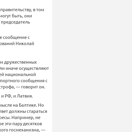
правительству, в том
могут быть, они
» председатель
ое сообщение с
дований Николай
ем дружественных
или иначе осуществляют
шей национальной
спортного сообщения с
трофа, — говорит он.
и РФ, и Латвия.
ысле на Балтике. Но
ответ должны стараться
ресы. Например, не
е эти пару десятков
кого госмеханизма, —