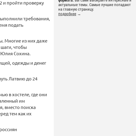
формата.
Вы сами выбираете интересные и
2 и пройти проверку
актуальные темы. Самые лучшие попадают
на главную страницу.
подробнее
→
 выполнили требования,
ремя подать
. Многие из них даже
 шаги, чтобы
 Юлия Сохина.
ещей, одежды и денег
нуть Латвию до 24
ью в хостеле, где они
овленный им
я, вместо поиска
ред тем как их
 россиян