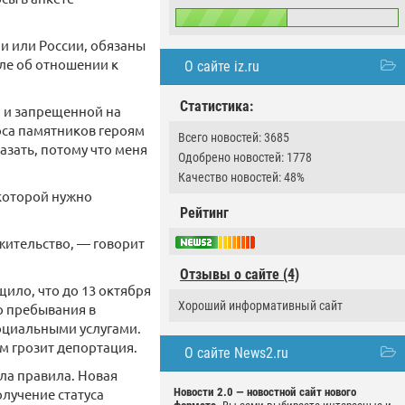
и или России, обязаны
сле об отношении к
О сайте iz.ru
Статистика:
й и запрещенной на
оса памятников героям
Всего новостей: 3685
азать, потому что меня
Одобрено новостей: 1778
Качество новостей: 48%
которой нужно
Рейтинг
 жительство, — говорит
Отзывы о сайте (4)
ило, что до 13 октября
Хороший информативный сайт
о пребывания в
социальными услугами.
им грозит депортация.
О сайте News2.ru
ила правила. Новая
олучение статуса
Новости 2.0 — новостной сайт нового