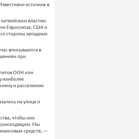
«Известиям» источник в
 латвийским властям
ами Евросоюза, США и
 со стороны западных
йчас вписываются в
ошениям при
итетов ООН или
у наиболее
риему и расселению
зались на улице и
ства, чтобы оно
 происходящем. Мы
инансовых средств, —