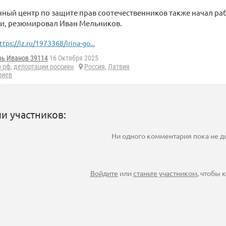
ый центр по защите прав соотечественников также начал раб
и, резюмировал Иван Мельников.
ttps://iz.ru/1973368/irina-go...
рь Иванов 39114
16 Октября 2025
о рф
,
депортации россиян
Россия
,
Латвия
риев
и участников:
Ни одного комментария пока не 
Войдите
или
станьте участником
, чтобы