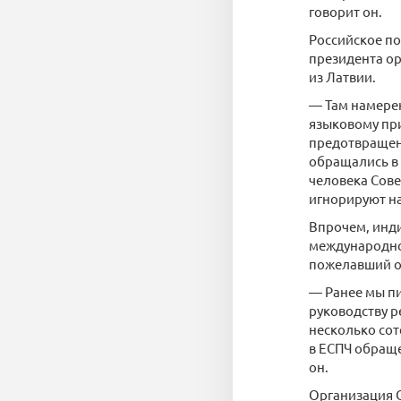
говорит он.
Российское по
президента ор
из Латвии.
— Там намерен
языковому при
предотвращени
обращались в 
человека Сове
игнорируют н
Впрочем, инди
международно
пожелавший о
— Ранее мы п
руководству р
несколько сот
в ЕСПЧ обраще
он.
Организация 