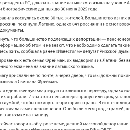
 резидента ЕС, доказать знание латышского языка на уровне A
и биографических данных до 30 июня 2025 года.
равила коснулись около 30 тыс. жителей. Большинство из них
. россиян покинули Латвию, однако 841 россиянин не смог вов
документы.
кнуть, что большинство подлежащих депортации — пенсионеры
нформацию об этом и не знают, что необходимо сделать такие
есь жить, сообщала ранее «Известиям» депутат Рижской думы
рованных есть семья Фрейман, их выдворили из Латвии без в
нного экзамена на знание латышского языка.
агу прислали не по почте, а через дверь, что мы должны поки
казывала Светлана Фрейман.
ли единственную квартиру и готовились к переезду, однако ноч
 их ограбили. Из-за этого пенсионеры пропустили срок, устан
службой, чтобы покинуть территорию страны. В итоге полици
рестовала самих пенсионеров. Они были месяц под стражей, пе
 в автозаке на границу.
 сейчас говорить об угрозе немедленной массовой депортации
но, сообщили «Известиям» в постпредстве РФ в ОБСЕ.