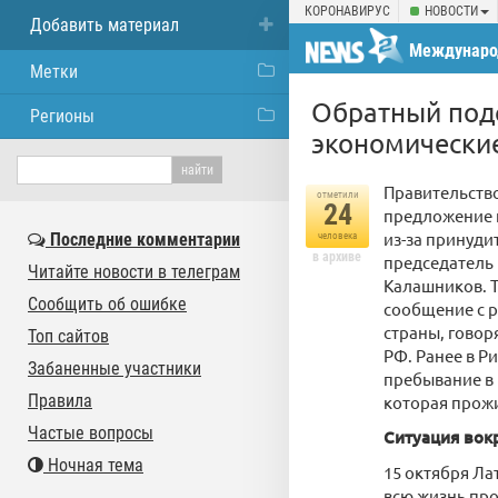
КОРОНАВИРУС
НОВОСТИ
Добавить материал
Междунаро
Метки
Обратный подс
Регионы
экономически
Правительство
отметили
24
предложение 
из-за принуди
Последние комментарии
человека
в архиве
председатель 
Читайте новости в телеграм
Калашников. 
Сообщить об ошибке
сообщение с р
страны, говор
Топ сайтов
РФ. Ранее в Р
Забаненные участники
пребывание в 
Правила
которая прожи
Частые вопросы
Ситуация вок
Ночная тема
15 октября Ла
всю жизнь про