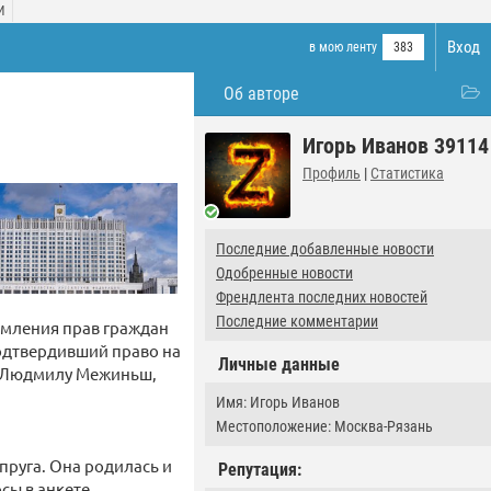
И
Вход
в мою ленту
383
Об авторе
Игорь Иванов 39114
Профиль
|
Статистика
Последние добавленные новости
Одобренные новости
Френдлента последних новостей
Последние комментарии
емления прав граждан
подтвердивший право на
Личные данные
су Людмилу Межиньш,
Имя: Игорь Иванов
Местоположение: Москва-Рязань
пруга. Она родилась и
Репутация:
сы в анкете