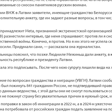
вязанные со сносом памятников русским воинам.
ии ВНЖ в Латвии заявители, имеющие гражданство Белорусси
олнительную анкету, где им задают разные вопросы, в том чи
(принадлежит Meta, признанной экстремистской организацие
) разместили интервью, где меня спрашивают: против ли я сн
ственной войны. Конечно, я против. Но я им этого не успела ск
росили. Придумали сами, — рассказала она журналистам.
льницы пояснил, что позже Людмиле Межиньш дали анкету, в 
ьность республике и президенту Латвии.
тала это подписывать. После чего мою супругу лишили вида на
ние по вопросам гражданства и миграции (УВГМ) Латвии сообщ
 был покинуть 841 гражданин России, не подтвердивший прав
о данным ведомства, с этой даты они не смогут пользоваться 
и не покинут страну без уважительных причин в нужный срок, 
 поправки в закон об иммиграции в 2022-м, а в 2024-м ужесточ
на потребовала от российских граждан подать заявление на п