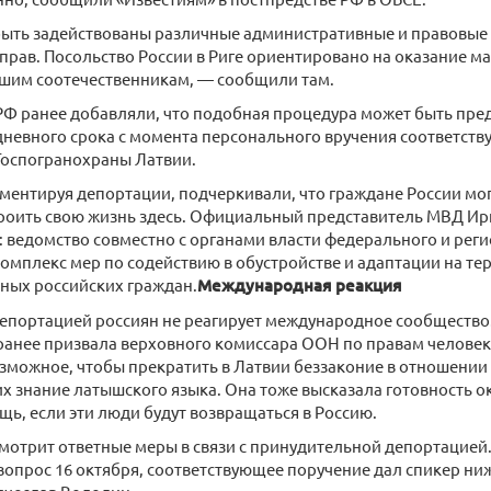
быть задействованы различные административные и правовые
прав. Посольство России в Риге ориентировано на оказание м
ашим соотечественникам, — сообщили там.
РФ ранее добавляли, что подобная процедура может быть пре
дневного срока с момента персонального вручения соответст
Госпогранохраны Латвии.
ментируя депортации, подчеркивали, что граждане России мог
троить свою жизнь здесь. Официальный представитель МВД Ир
 ведомство совместно с органами власти федерального и рег
омплекс мер по содействию в обустройстве и адаптации на т
ных российских граждан.
Международная реакция
депортацией россиян не реагирует международное сообщество
ранее призвала верховного комиссара ООН по правам челове
озможное, чтобы прекратить в Латвии беззаконие в отношении 
 знание латышского языка. Она тоже высказала готовность ок
ь, если эти люди будут возвращаться в Россию.
мотрит ответные меры в связи с принудительной депортацией.
 вопрос 16 октября, соответствующее поручение дал спикер н