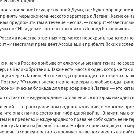
ячеслав Володин.
остановление Государственной Думы, где будет обращение к 
 принять меры экономического характера к Латвии. Какие они 
нам предложить там в течение месяца, — говорит «Известиям
умы по СНГ и делам соотечественников Леонид Калашников.
Россия в качестве ответных мер может перекрыть транспортн
орит «Известиям» президент Ассоциации прибалтийских иссле
ю к нам в Россию прибывают алкогольные напитки из не совс
ер, из Великобритании. Также есть масса людей, которые так 
ации через Латвию. Это не всегда происходит в интересах на
. Поэтому РФ может элементарно перекрыть любые виды тран
 Экономическая блокада для периферийной Латвии — это катас
пор остаются международные соглашения, в которых находится 
ашений — о трансграничном водопользовании, о морском пром
а, что она с нами в состоянии гибридной войны. Значит, мы в 
ем и в пределах международного права не соблюдать ее инте
 квоту Латвии на [вылов] салаки. На фоне происходящего в мир
елочь, в совокупности это повлияет на выносливость латвийс