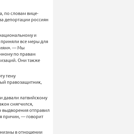
, по словам вице-
за депортации россиян
 национальному и
 приняли все меры для
тиям». — Мы
енному по правам
низаций. Они также
ту тему
ный правозащитник,
и давали латвийскому
акон смягчился,
го выдворения отправил
я причин, — говорит
анизмы в отношении