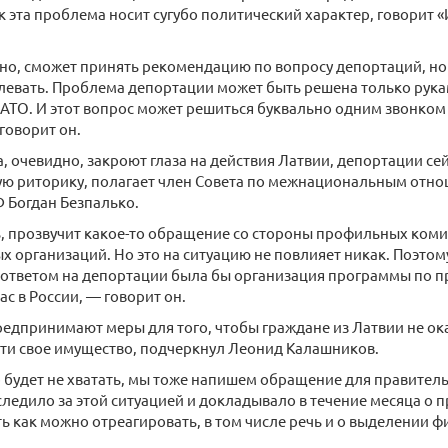
ак эта проблема носит сугубо политический характер, говорит 
.
но, сможет принять рекомендацию по вопросу депортаций, но
плевать. Проблема депортации может быть решена только рук
АТО. И этот вопрос может решиться буквально одним звонком
говорит он.
, очевидно, закроют глаза на действия Латвии, депортации се
ую риторику, полагает член Совета по межнациональным отн
 Богдан Безпалько.
, прозвучит какое-то обращение со стороны профильных ком
 организаций. Но это на ситуацию не повлияет никак. Поэтом
ответом на депортации была бы организация программы по п
ас в России, — говорит он.
редпринимают меры для того, чтобы граждане из Латвии не ока
ти свое имущество, подчеркнул Леонид Калашников.
р будет не хватать, мы тоже напишем обращение для правитель
ледило за этой ситуацией и докладывало в течение месяца о
ь как можно отреагировать, в том числе речь и о выделении ф