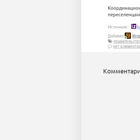
Координационн
переселенцам
Источник:
h
Добавил
Иго
правительств
нет коммента
Комментари