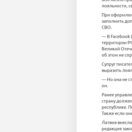
лояльности, с
При оформлен
заполнить доп
СВО.
— В Facebook 
территории РФ
Великой Отече
об этом не сп
Супруг писате
выразить лоял
— Но она не с
он.
Ранее управле
страну должен
республике. П
Также если он
Латвия внесла
редакция зако