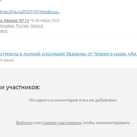
ttps://ria.ru/20251016/odessa...
рь Иванов 39114
16 Октября 2025
Украина
,
Россия
,
Одесса
риев
ступила к полной изоляции Украины от Черного моря. «Ах
20 Июля
и участников:
Ни одного комментария пока не добавлено
Войдите
или
станьте участником
, чтобы комментировать