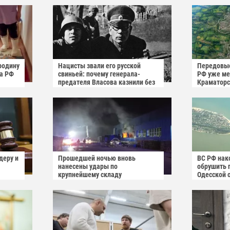
родину
Нацисты звали его русской
Передовые
га РФ
свиньей: почему генерала-
РФ уже мен
предателя Власова казнили без
Краматорс
публичного суда
деру и
Прошедшей ночью вновь
ВС РФ нак
нанесены удары по
обрушить 
крупнейшему складу
Одесской 
украинского маркетплейса
Rozetka