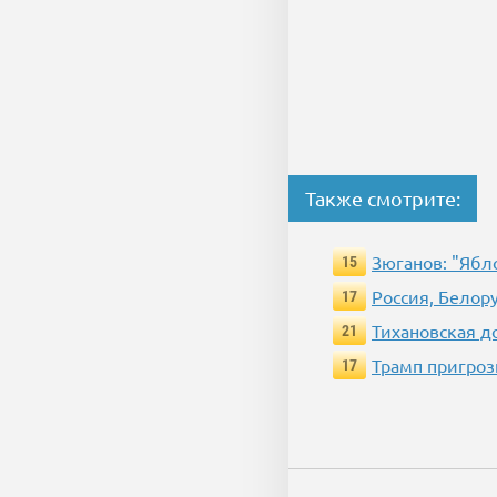
Также смотрите:
Зюганов: "Ябл
15
Россия, Белор
17
Тихановская д
21
Трамп пригроз
17