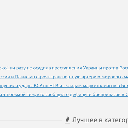
око" ни разу не осудила преступления Украины против Рос
уссия и Пакистан строят транспортную артерию мирового м
опустила удары ВСУ по НПЗ и складам маркетплейсов в Бе
ил тюрьмой тем, кто сообщил о дефиците боеприпасов в
Лучшее в катего