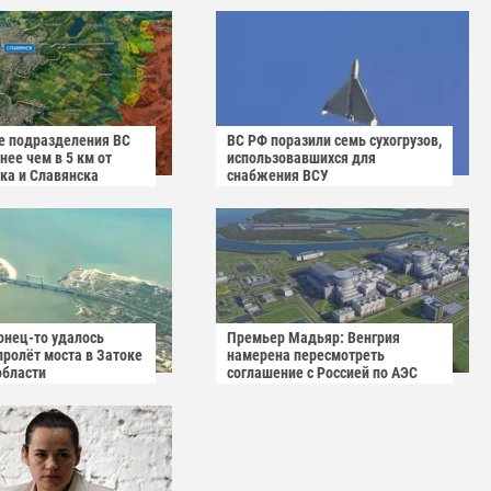
 подразделения ВС
ВС РФ поразили семь сухогрузов,
ее чем в 5 км от
использовавшихся для
ка и Славянска
снабжения ВСУ
онец-то удалось
Премьер Мадьяр: Венгрия
пролёт моста в Затоке
намерена пересмотреть
области
соглашение с Россией по АЭС
"Пакш-2"