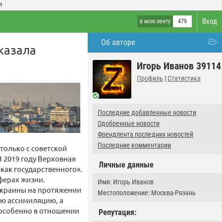
И
Вход
в мою ленту
479
Об авторе
казала
Игорь Иванов 39114
Профиль
|
Статистика
Последние добавленные новости
Одобренные новости
Френдлента последних новостей
Последние комментарии
 только с советской
 В 2019 году Верховная
Личные данные
как государственного».
ферах жизни.
Имя: Игорь Иванов
 Украины на протяжении
Местоположение: Москва-Рязань
ую ассимиляцию, а
особенно в отношении
Репутация: