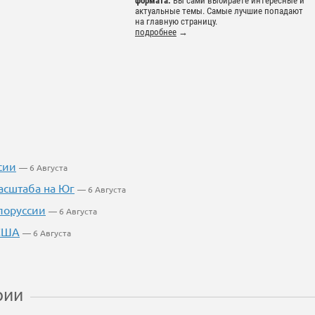
формата.
Вы сами выбираете интересные и
актуальные темы. Самые лучшие попадают
на главную страницу.
подробнее
→
сии
— 6 Августа
асштаба на Юг
— 6 Августа
лоруссии
— 6 Августа
 США
— 6 Августа
рии