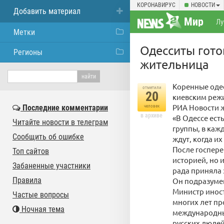
КОРОНАВИРУС
НОВОСТИ
Добавить материал
Мир
Лу
Метки
Одесситы гото
Регионы
жительница
Коренные оде
отметили
20
киевским режи
РИА Новости 
Последние комментарии
человек
в архиве
«В Одессе есть
Читайте новости в телеграм
группы, в каж
Сообщить об ошибке
ждут, когда их
После госпере
Топ сайтов
историей, но и
Забаненные участники
рада приняла 
Правила
Он подразумев
Министр иност
Частые вопросы
многих лет пр
Ночная тема
международны
русских людей