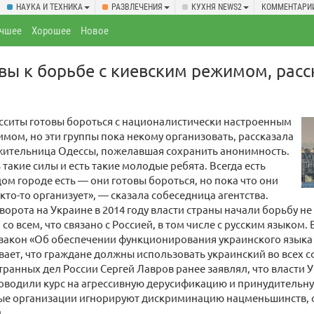
НАУКА И ТЕХНИКА
РАЗВЛЕЧЕНИЯ
КУХНЯ NEWS2
КОММЕНТАРИ
чшее
Хорошее
Новое
вы к борьбе с киевским режимом, расс
сситы готовы бороться с националистически настроенным
мом, но эти группы пока некому организовать, рассказала
жительница Одессы, пожелавшая сохранить анонимность.
 такие силы и есть такие молодые ребята. Всегда есть
дом городе есть — они готовы бороться, но пока что они
 кто-то организует», — сказала собеседница агентства.
ворота на Украине в 2014 году власти страны начали борьбу не
 со всем, что связано с Россией, в том числе с русским языком.
закон «Об обеспечении функционирования украинского языка 
ает, что граждане должны использовать украинский во всех с
ранных дел России Сергей Лавров ранее заявлял, что власти
оводили курс на агрессивную дерусификацию и принудительн
е организации игнорируют дискриминацию нацменьшинств, 
.