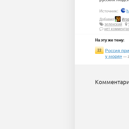
Источник:
h
Добавил
Иго
зеленский
нет коммента
На эту же тему:
Россия при
22
у моря»
— 
Комментари