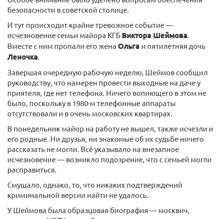
безопасности в советской столице.
И тут происходит крайне тревожное событие —
исчезновение семьи майора КГБ
Виктора Шеймова
.
Вместе с ним пропали его жена
Ольга
и пятилетняя дочь
Леночка
.
Завершая очередную рабочую неделю, Шеймов сообщил
руководству, что намерен провести выходные на даче у
приятеля, где нет телефона. Ничего вопиющего в этом не
было, поскольку в 1980-м телефонные аппараты
отсутствовали и в очень московских квартирах.
В понедельник майор на работу не вышел, также исчезли и
его родные. Ни друзья, ни знакомые об их судьбе ничего
рассказать не могли. Всё указывало на внезапное
исчезновение — возникло подозрение, что с семьей могли
расправиться.
Смущало, однако, то, что никаких подтверждений
криминальной версии найти не удалось.
У Шеймова была образцовая биография — москвич,