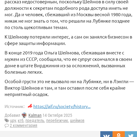
рассказ недостоверным, поскольку Шеймов в силу своей
должности к секретам подобного рода доступа иметь не
мог. Да и человек, сбежавший из Москвы весной 1980 года,
никак не мог знать о том, что решали на Лубянке позднее
по столь щекотливым темам.
К Шеймову потеряли интерес, а сам он занялся бизнесом в
сфере защиты информации.
В конце 2019 года Ольга Шеймова, сбежавшая вместе с
мужем из СССР, сообщила, что ее супруг скончался в своем
доме в штате Вирджиния из-за осложнений, вызванных
болезнью легких.
Особой грусти это не вызвало ни на Лубянке, ни в Лэнгли —
Виктор Шеймов и там, и там оставил после себя крайне
неприятный осадок.
Источник:
https://aif.ru/society/history...
Добавил
Kalman
14 Октября 2025
цру
,
кгб
,
предатель
,
перебежчик
,
шеймов
2 комментария