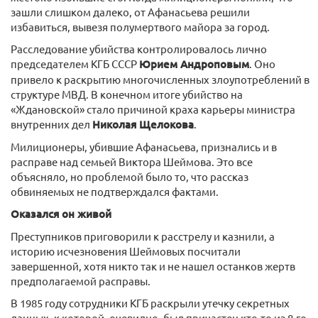
зашли слишком далеко, от Афанасьева решили
избавиться, вывезя полумертвого майора за город.
Расследование убийства контролировалось лично
председателем КГБ СССР
Юрием Андроповым
. Оно
привело к раскрытию многочисленных злоупотреблений в
структуре МВД. В конечном итоге убийство на
«Ждановской» стало причиной краха карьеры министра
внутренних дел
Николая Щелокова
.
Милиционеры, убившие Афанасьева, признались и в
расправе над семьей Виктора Шеймова. Это все
объясняло, но проблемой было то, что рассказ
обвиняемых не подтверждался фактами.
Оказался он живой
Преступников приговорили к расстрелу и казнили, а
историю исчезновения Шеймовых посчитали
завершенной, хотя никто так и не нашел останков жертв
предполагаемой расправы.
В 1985 году сотрудники КГБ раскрыли утечку секретных
данных, к которой, очевидно, был причастен кто-то из 8-го