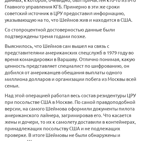
Главного управления КГБ. Примерно в эти же сроки
советский источник в ЦРУ предоставил информацию,
указывающую на то, что Шеймов жив и находится в США.
Со стопроцентной достоверностью данные были
подтверждены тремя годами позже.
Выяснилось, что Шеймов сам вышел на связь с
представителями американских спецслужб в 1979 году во
время командировки в Варшаву. Отлично понимая, какую
ценность представляет специалист по шифрованию, он
добился от американцев обещания выплаты одного
миллиона долларов и организации побега из Москвы всей
семьи.
Над этой операцией работал весь состав резидентуры ЦРУ
при посольстве США в Москве. По самой правдоподобной
версии, на самого Шеймова оформили документы пилота
американского лайнера, загримировав его. Что касается
жены и дочери, то их к самолету доставили в контейнерах,
принадлежащих посольству США и не подлежащих
проверке. В итоге Шеймовы не были обнаружены и