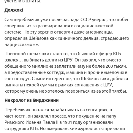
улетели в Штаты.
Должок!
Сам перебежчик уже после распада СССР уверял, что побег
совершил из-за разочарования в социалистической
системе. Но эту версию отвергли даже американцы,
определив Шеймова как «циничного дельца, страдающего
нарциссизмом».
Причиной гнева янки стало то, что бывший офицер КГБ
взялся… выбивать долги из ЦРУ. Он заявил, что вместо
обещанного миллиона заплатили ему не более 200 тысяч,
а предоставленные коттедж, машина и прочие «мелочи» в
счет не идут. Самое интересное, что Шеймов-таки добился
выплаты некоей суммы в рамках соглашения с ЦРУ,
которому очень не хотелось позориться из-за этой тяжбы.
Некролог из Вирджинии
Перебежчик пытался зарабатывать на сенсациях, в
частности, он заявлял прессе, что покушение на папу
Римского Иоанна Павла II в 1981 году организовали
сотрудники КГБ. Но американские журналисты признали