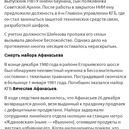
выпускник МВТУ имени Баумана, сын полковника
Советской Армии. После работы в закрытом НИИ ему
предложили должность в 8-м Главном управлении КГБ, где
он стал заниматься защитой технических средств связи,
разработкой шифров.
С учетом должности Шеймова пропажа его семьи
вызывала двойное беспокойство. Однако дело на
протяжении многих месяцев оставалось нераскрытым.
Смерть майора Афанасьева
В конце декабря 1980 года в районе Егорьевского шоссе
был обнаружен неизвестный мужчина в бессознательном
состоянии с тяжелыми травмами. Пострадавший скончался
в больнице 1 января 1981 года. Погибшим оказался майор
КГБ
Вячеслав Афанасьев
.
В ходе следствия выяснилось, что Афанасьев 26 декабря
возвращался домой, везя выданный к празднику продпаек
с дефицитными продуктами. Майора задержали
сотрудники линейного отдела милиции на станции метро
«Ждановская» (ныне — «Выхино»), отнявшие продукты и
жестоко избившие его. Когда милиционеры поняли, что