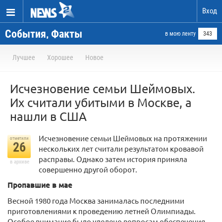
Вход
События, Факты
в мою ленту
343
Лучшее
Хорошее
Новое
Исчезновение семьи Шеймовых.
Их считали убитыми в Москве, а
нашли в США
Исчезновение семьи Шеймовых на протяжении
отметили
26
нескольких лет считали результатом кровавой
расправы. Однако затем история приняла
в архиве
совершенно другой оборот.
Пропавшие в мае
Весной 1980 года Москва занималась последними
приготовлениями к проведению летней Олимпиады.
Особое внимание было уделено вопросам обеспечения