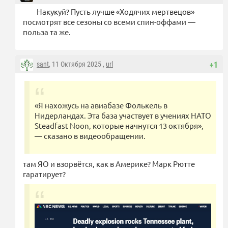
Накукуй? Пусть лучше «Ходячих мертвецов»
посмотрят все сезоны со всеми спин-оффами —
польза та же.
sant
, 11 Октября 2025 ,
url
+1
«Я нахожусь на авиабазе Фолькель в
Нидерландах. Эта база участвует в учениях НАТО
Steadfast Noon, которые начнутся 13 октября»,
— сказано в видеообращении.
там ЯО и взорвётся, как в Америке? Марк Рютте
гаратирует?