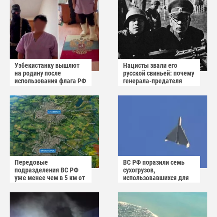
Узбекистанку вышлют
Нацисты звали его
на родину после
русской свиньей: почему
использования флага РФ
генерала-предателя
как коврика
Власова казнили без
публичного суда
Передовые
ВС РФ поразили семь
подразделения ВС РФ
сухогрузов,
уже менее чем в 5 км от
использовавшихся для
Краматорска и
снабжения ВСУ
Славянска