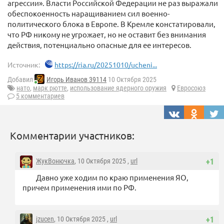
агрессии». Власти Российской Федерации не раз выражали
обеспокоенность наращиванием сил военно-
политического блока в Европе. В Кремле констатировали,
что РФ никому не угрожает, но не оставит без внимания
действия, потенциально опасные для ее интересов.
Источник:
https://ria.ru/20251010/ucheni...
Добавил
Игорь Иванов 39114
10 Октября 2025
нато
,
марк рютте
,
использование ядерного оружия
Евросоюз
5 комментариев
Комментарии участников:
ЖукВонючка
, 10 Октября 2025 ,
url
+1
Давно уже ходим по краю применения ЯО,
причем применения ими по РФ.
jzucen
, 10 Октября 2025 ,
url
+1