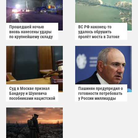
Прошедшей ночью
ВС РФ наконец-то
вновь нанесены удары
удалось обрушить
по крупнейшему складу
пролёт моста в Затоке
украинского
Одесской области
маркетплейса Rozetka
Суд в Москве признал
Пашинян предупредил о
Бандеру и Шухевича
готовности потребовать
пособниками нацистской
у России миллиарды
Германии
долларов