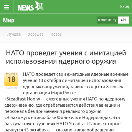
Вход
Мир
в мою ленту
479
Лучшее
Хорошее
Новое
НАТО проведет учения с имитацией
использования ядерного оружия
НАТО проведет свои ежегодные ядерные военные
отметили
18
учения 13 октября с имитацией использования
ядерных вооружений, заявил в соцсети X генсек
в архиве
организации Марк Рютте.
«Steadfast Noon» — ежегодные учения НАТО по ядерному
сдерживанию, где отрабатываются действия авиации и
персонала без применения реального оружия.
«Я нахожусь на авиабазе Фолькель в Нидерландах. Эта
база участвует в учениях НАТО Steadfast Noon, которые
начнутся 13 октября», — сказано в видеообращении.