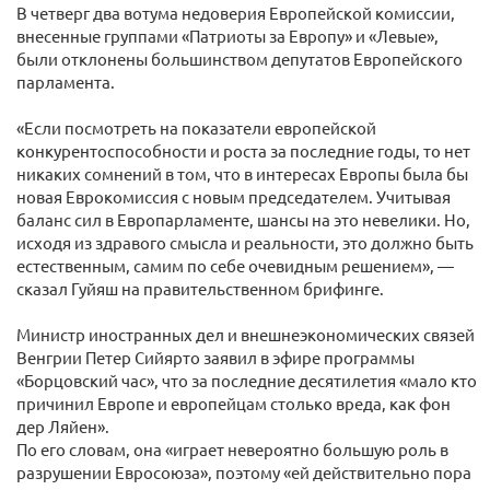
В четверг два вотума недоверия Европейской комиссии,
внесенные группами «Патриоты за Европу» и «Левые»,
были отклонены большинством депутатов Европейского
парламента.
«Если посмотреть на показатели европейской
конкурентоспособности и роста за последние годы, то нет
никаких сомнений в том, что в интересах Европы была бы
новая Еврокомиссия с новым председателем. Учитывая
баланс сил в Европарламенте, шансы на это невелики. Но,
исходя из здравого смысла и реальности, это должно быть
естественным, самим по себе очевидным решением», —
сказал Гуйяш на правительственном брифинге.
Министр иностранных дел и внешнеэкономических связей
Венгрии Петер Сийярто заявил в эфире программы
«Борцовский час», что за последние десятилетия «мало кто
причинил Европе и европейцам столько вреда, как фон
дер Ляйен».
По его словам, она «играет невероятно большую роль в
разрушении Евросоюза», поэтому «ей действительно пора