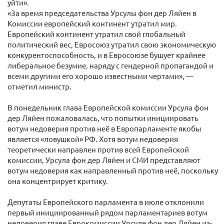
уйти».
«За время председательства Урсулы фон дер Ляйен в
Комиссии европейский континент утратил мир.
Европейский континент утратил свой глобальный
политический вес, Евросоюз утратил свою экономическую
конкурентоспособность, и в Евросоюзе бушует крайнее
либеральное безумие, наряду с гендерной пропагандой и
всеми другими его хорошо известными чертами», —
отметил министр.
В понедельник глава Европейской комиссии Урсула фон
дер Ляйен пожаловалась, что попытки инициировать
вотум недоверия против неё в Европарламенте якобы
является «ловушкой» РФ. Хотя вотум недоверия
теоретически направлен против всей Европейской
комиссии, Урсула фон дер Ляйен и СМИ представляют
вотум недоверия как направленный против неё, поскольку
она концентрирует критику.
Депутаты Европейского парламента в июле отклонили
первый инициированный рядом парламентариев вотум
недоверия главе Еврокомиссии Урсуле фон дер Ляйен из-