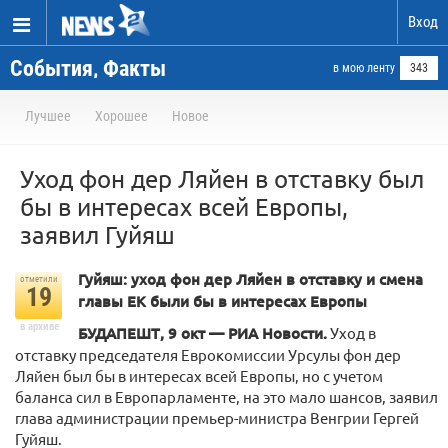
Вход
События, Факты
в мою ленту
343
Лучшее
Хорошее
Новое
Уход фон дер Ляйен в отставку был
бы в интересах всей Европы,
заявил Гуйяш
Гуйяш: уход фон дер Ляйен в отставку и смена
отметили
19
главы ЕК были бы в интересах Европы
в архиве
БУДАПЕШТ, 9 окт — РИА Новости.
Уход в
отставку председателя Еврокомиссии Урсулы фон дер
Ляйен был бы в интересах всей Европы, но с учетом
баланса сил в Европарламенте, на это мало шансов, заявил
глава администрации премьер-министра Венгрии Гергей
Гуйяш.