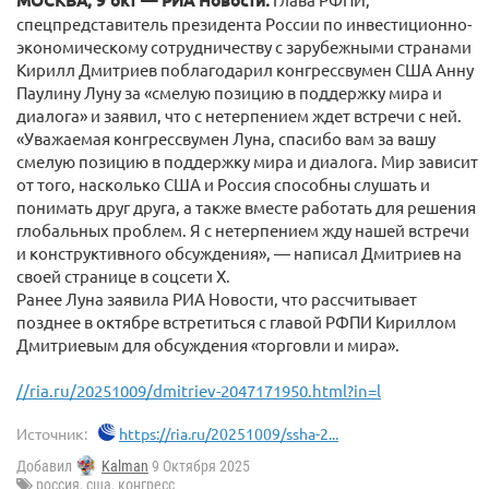
МОСКВА, 9 окт — РИА Новости.
спецпредставитель президента России по инвестиционно-
экономическому сотрудничеству с зарубежными странами
Кирилл Дмитриев поблагодарил конгрессвумен США Анну
Паулину Луну за «смелую позицию в поддержку мира и
диалога» и заявил, что с нетерпением ждет встречи с ней.
«Уважаемая конгрессвумен Луна, спасибо вам за вашу
смелую позицию в поддержку мира и диалога. Мир зависит
от того, насколько США и Россия способны слушать и
понимать друг друга, а также вместе работать для решения
глобальных проблем. Я с нетерпением жду нашей встречи
и конструктивного обсуждения», — написал Дмитриев на
своей странице в соцсети X.
Ранее Луна заявила РИА Новости, что рассчитывает
позднее в октябре встретиться с главой РФПИ Кириллом
Дмитриевым для обсуждения «торговли и мира».
//ria.ru/20251009/dmitriev-2047171950.html?in=l
Источник:
https://ria.ru/20251009/ssha-2...
Добавил
Kalman
9 Октября 2025
россия
,
сша
,
конгресс