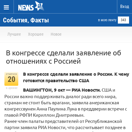
Вход
События, Факты
в мою ленту
343
Лучшее
Хорошее
Новое
В конгрессе сделали заявление об
отношениях с Россией
В конгрессе сделали заявление о России. К чему
отметили
20
готовится правительство США
в архиве
ВАШИНГТОН, 9 окт — РИА Новости.
США и
России важно поддерживать диалог ради всего мира,
странам не стоит быть врагами, заявила американская
конгрессвумен Анна Паулина Луна в преддверии встречи с
главой РФПИ Кириллом Дмитриевым.
Ранее член палаты представителей от Республиканской
партии заявила РИА Новости, что рассчитывает позднее в