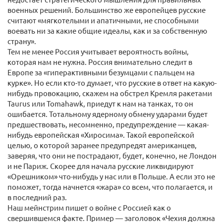
военных решений. Большинство же европейцев русские
считают «мягкотелыми и апатичными, не способными
воевать ни за какие общие идеалы, как и за собственную
страну».
Тем не менее Россия учитывает вероятность войны,
которая нам не нужна. Россия внимательно следит в
Европе за «гиперактивными безумцами с пальцем на
курке». Но если кто-то думает, что русские в ответ на какую-
нибудь провокацию, скажем на обстрел Кремля ракетами
Taurus или Tomahawk, приедут к нам на танках, то он
ошибается. Тотальному ядерному обмену ударами будет
предшествовать, несомненно, предупреждение — какая-
нибудь европейская «Хиросима». Такой европейской
целью, о которой заранее предупредят американцев,
заверяя, что они не пострадают, будет, конечно, не Лондон
и не Париж. Скорее для начала русские ликвидируют
«Орешником» что-нибудь у нас или в Польше. А если это не
поможет, тогда начнется «жара» со всем, что полагается, и
в последний раз.
Наш мейнстрим пишет о войне с Россией как о
свершившемся факте. Пример — заголовок «Чехия должна