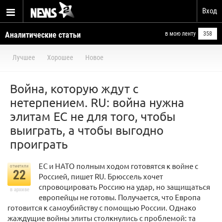
Вход
Аналитические статьи
в мою ленту
358
Лучшее
Хорошее
Новое
Война, которую ждут с
нетерпением. RU: война нужна
элитам ЕС не для того, чтобы
выиграть, а чтобы выгодно
проиграть
ЕС и НАТО полным ходом готовятся к войне с
отметили
22
Россией, пишет RU. Брюссель хочет
спровоцировать Россию на удар, но защищаться
в архиве
европейцы не готовы. Получается, что Европа
готовится к самоубийству с помощью России. Однако
жаждущие войны элиты столкнулись с проблемой: та