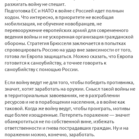
разжигать войну не спешит.
Подготовка ЕС и НАТО к войне с Россией идет полным
ходом. Что интересно, в приоритете не всеобщая
мобилизация, не обучение новобранцев, не
перевооружение европейских армий для современного
ведения войны и не ускоренная организация гражданской
обороны. Стратегия Брюсселя заключается в попытках
спровоцировать Россию на удар вне зависимости от того,
готова ли Европа защищаться. Можно сказать, что Европа
готовится к самоубийству, а точнее говорить к
самоубийству с помощью России.
Если войну ведут не для того, чтобы победить противника,
значит, хотят заработать на оружии. Смысл такой войны не
в территориальных завоеваниях, не в разграблении
ресурсов и не в порабощении населения, а в войне как
таковой. Когда же войну ведут, чтобы проиграть, мотивы
еще более изощренные. Потерпеть поражение — значит
обанкротиться не по собственной вине, избежать
ответственности и гнева пострадавших граждан. Ну и на
поражении можно, конечно, заработать.