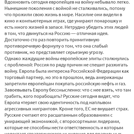
Вдохновить сегодня европейцев на войну небывало легко.
Нынешние поколения с войной не сталкивались, потому
что прожили свою жизнь в мире. Насилие они видели в
кино и компьютерных играх, где умирают понарошку и
есть много жизней в запасе. Нетрудно убедить этих людей
в том, что двинуться на Россию — отличная идея.
Достаточно сто раз повторить примитивную
противоречивую формулу о том, что она слабый
противник, но представляет серьезную угрозу.
Однако жаждущие войны европейские элиты столкнулись
с проблемой: Россия по ряду причин не спешит разжигать
войну. Европа была интересна Российской Федерации как
торговый партнер, но это в прошлом, ведь американцы
запретили европейцам покупать российскую нефть и газ.
Завоевывать Европу бессмысленно: что с нее взять, что там
грабить, кого порабощать? Русские сегодня видят, что
Европа «теряет свою идентичность под наплывом
агрессивных мигрантов». Кроме того, ЕС не внушает страх.
Русские считают его расшатанным образованием с
умирающей экономикой, с второсортными лидерами,
которые не способны нести ответственность и которым
недостает стратегического мышления для правильных