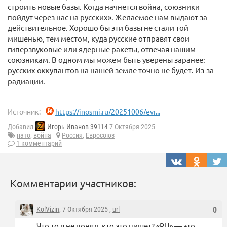
строить новые базы. Когда начнется война, союзники
пойдут через нас на русских». Желаемое нам выдают за
действительное. Хорошо бы эти базы не стали той
мишенью, тем местом, куда русские отправят свои
гиперзвуковые или ядерные ракеты, отвечая нашим
союзникам. В одном мы можем быть уверены заранее:
русских оккупантов на нашей земле точно не будет. Из-за
радиации.
Источник:
https://inosmi.ru/20251006/evr...
Добавил
Игорь Иванов 39114
7 Октября 2025
нато
,
война
Россия
,
Евросоюз
1 комментарий
Комментарии участников:
KolVizin
, 7 Октября 2025 ,
url
0
Что то я не понял, кто это пишет? «RU» — это