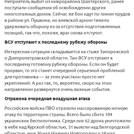
Неприятель выбит из микрорайона Шахтерского, ранее
поступали сообщения об освобождении других
многоэтажных домов. Сейчас же бои идут по линии прудов
в районе ул. Пушкина, но киевской армии тяжело
удерживать оборону из-за отсутствия подготовленных
позиций, так что, похоже, враг снова отступит.
ВСУ отступают к последнему рубежу обороны
Интересная ситуация складывается на стыке Запорожской
и Днепропетровской области. Там ВСУ отступают к
последнему готовому рубежу обороны. Если он будет
прорван, то это станет очередной серьезной проблемой
для противника — за этим участком просто нет
укреплений. А раз так, то, вероятно, скоро на этом
направлении развернутся очень важные события.
Отражена очередная воздушная атака
Российские войска ПВО отразили массированную ночную
атаку по территории страны. Всего было сбито 184
украинских беспилотника. Среди них 62 дрона уничтожили
в небе над Курской областью, 31 выжгли над Белгородской
областью, еще 30 над Нижним Новгородом и 18 над