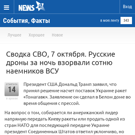
Вход
События, Факты
в мою ленту
343
Лучшее
Хорошее
Новое
Сводка СВО, 7 октября. Русские
дроны за ночь взорвали сотню
наемников ВСУ
Президент США Дональд Трамп заявил, что
отметили
14
принял решение насчет поставок Украине ракет
«Томагавк». Заявление он сделал в Белом доме во
в архиве
время общения с прессой.
На вопрос о том, собирается ли американский лидер
напрямую передать Киеву ракеты или продать одной из
стран НАТО для последующей передаче Украине
президент Соединенных Штатов ответил уклончиво, но