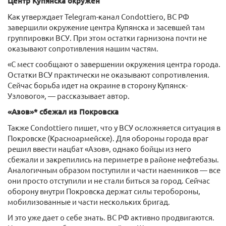
Центр Купянска окружен
Как утверждает Telegram-канал Condottiero, ВС РФ
завершили окружение центра Купянска и засевшей там
группировки ВСУ. При этом остатки гарнизона почти не
оказывают сопротивления нашим частям.
«С мест сообщают о завершении окружения центра города.
Остатки ВСУ практически не оказывают сопротивления.
Сейчас борьба идет на окраине в сторону Купянск-
Узлового», — рассказывает автор.
«Азов»* сбежал из Покровска
Также Condottiero пишет, что у ВСУ осложняется ситуация в
Покровске (Красноармейске). Для обороны города враг
решил ввести нацбат «Азов», однако бойцы из него
сбежали и закрепились на периметре в районе нефтебазы.
Аналогичным образом поступили и части наемников — все
они просто отступили и не стали биться за город. Сейчас
оборону внутри Покровска держат силы теробороны,
мобилизованные и части нескольких бригад.
И это уже дает о себе знать. ВС РФ активно продвигаются.