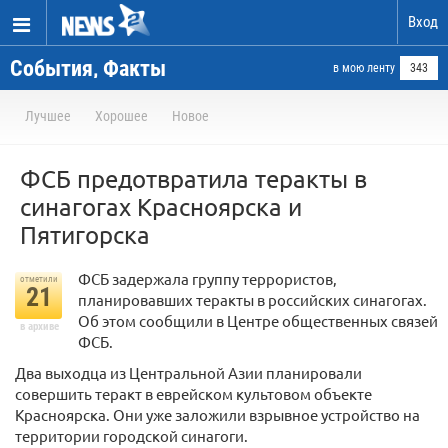
Вход
События, Факты
в мою ленту
343
Лучшее
Хорошее
Новое
ФСБ предотвратила теракты в
синагогах Красноярска и
Пятигорска
ФСБ задержала группу террористов,
отметили
21
планировавших теракты в российских синагогах.
Об этом сообщили в Центре общественных связей
в архиве
ФСБ.
Два выходца из Центральной Азии планировали
совершить теракт в еврейском культовом объекте
Красноярска. Они уже заложили взрывное устройство на
территории городской синагоги.