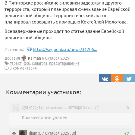
В Пятигорске российские силовики задержали другого
террориста, который планировал сжечь здание Еврейской
религиозной общины. Террористический акт он
планировал совершить с помощью Коктейлей Молотова.
Все задержанные проходят по статье здание Еврейской
религиозной общины.
Источник:
https://segodnia.ru/news/31206...
Добавил
Kalman
6 Октября 2025
теракт
,
фсб
,
синагога
,
предотвращение
3 комментария
Комментарии участников:
Суд Москвы
, 6 Октября 2025 ,
url
-5
[вечный бан]
Комментарий удален
djamix
, 7 Октября 2025 ,
url
+2