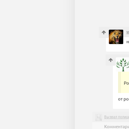
v
н
Ро
от ро
Вызвал полиц
Комментари