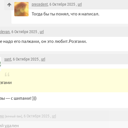
precedent
, 6 Октября 2025 ,
url
Тогда бы ты понял, что я написал.
olevan
, 6 Октября 2025 ,
url
е надо его палками, он это любит.Розгами.
sant
, 6 Октября 2025 ,
url
згами
зы — с шипами! )))
ию
, 6 Октября 2025 ,
url
[вечный бан]
й удален