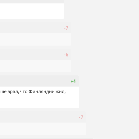
-7
-6
+4
ше врал, что Финляндии жил,
-7