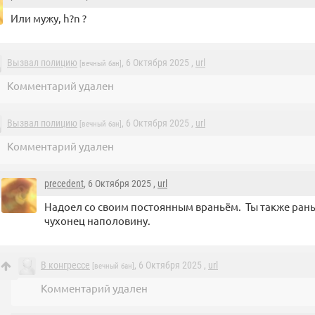
Или мужу, h?n ?
Вызвал полицию
, 6 Октября 2025 ,
url
[вечный бан]
Комментарий удален
Вызвал полицию
, 6 Октября 2025 ,
url
[вечный бан]
Комментарий удален
precedent
, 6 Октября 2025 ,
url
Надоел со своим постоянным враньём. Ты также рань
чухонец наполовину.
В конгрессе
, 6 Октября 2025 ,
url
[вечный бан]
Комментарий удален