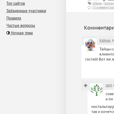
Топ сайтов
обман
,
таилан
15 комментар
Забаненные участники
Правила
Частые вопросы
Комментари
Ночная тема
Kalman
, 
Тайцы с
клиенто
гостей! Вот же ж
sant
,
сове
а он
ностальгиру
так и хочетс