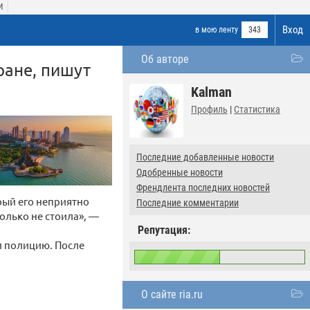
И
Вход
в мою ленту
343
Об авторе
ране, пишут
Kalman
Профиль
|
Статистика
Последние добавленные новости
Одобренные новости
Френдлента последних новостей
рый его неприятно
Последние комментарии
только не стоила», —
Репутация:
л полицию. После
О сайте ria.ru