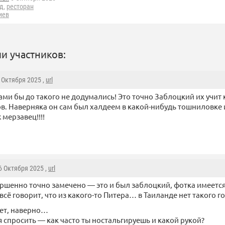
д
,
ресторан
иев
и участников:
6 Октября 2025 ,
url
ами бы до такого не додумались! Это точно Заблоцкий их учит
в. Наверняка он сам был халдеем в какой-нибудь тошниловке
 мерзавец!!!!
 6 Октября 2025 ,
url
ршенно точно замечено — это и был заблоцкий, фотка имеется
 всё говорит, что из какого-то Питера… в Таиланде нет такого го
ет, наверно…
я спросить — как часто ты ностальгируешь и какой рукой?