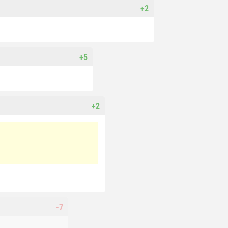
+2
+5
+2
-7