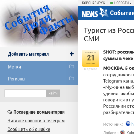
КОРОНАВИРУС
НОВОСТИ
События
Турист из Рос
СМИ
SHOT: россия
отметили
Добавить материал
21
суммы в чеке
человек
Метки
МОСКВА, 5 ок
в архиве
сотрудников п
Регионы
Telegram-кана
«Мужчина выбр
удивил: якобы
говорится в п
Россиянин отк
Последние комментарии
разбирательст
Читайте новости в телеграм
Источник:
h
Сообщить об ошибке
Добавил
Kal