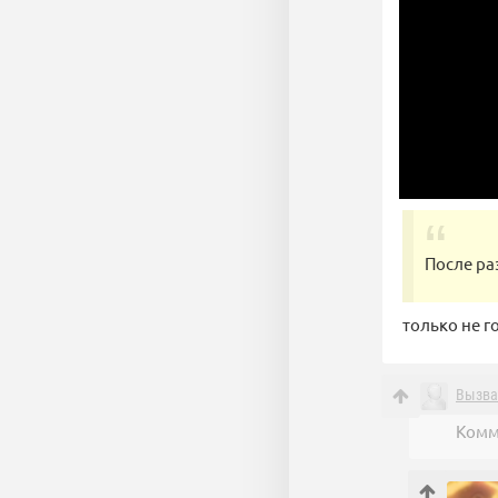
После ра
только не г
Вызва
Комм