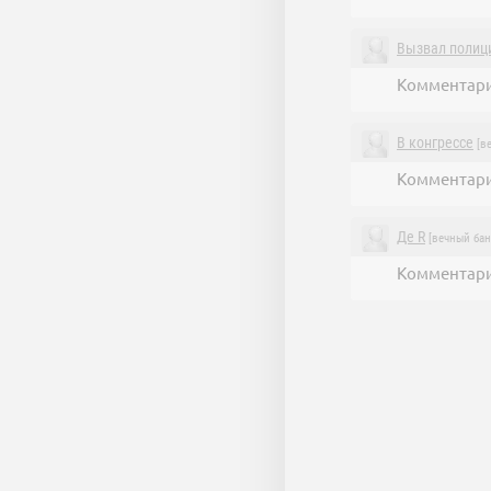
Вызвал полиц
Комментари
В конгрессе
[ве
Комментари
Де R
[вечный бан
Комментари