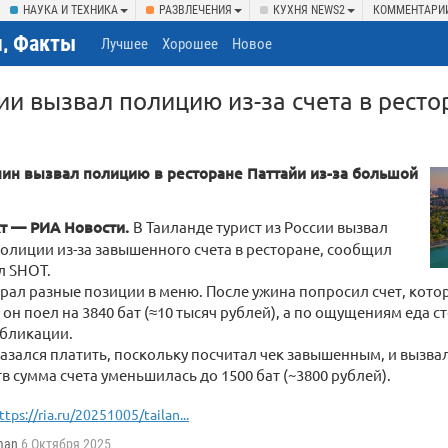
НАУКА И ТЕХНИКА
РАЗВЛЕЧЕНИЯ
КУХНЯ NEWS2
КОММЕНТАРИ
, Факты
Лучшее
Хорошее
Новое
сии вызвал полицию из-за счета в ресто
нин вызвал полицию в ресторане Паттайи из-за большой
т — РИА Новости.
В Таиланде турист из России вызвал
олиции из-за завышенного счета в ресторане, сообщил
л SHOT.
ал разные позиции в меню. После ужина попросил счет, кото
 он поел на 3840 бат (≈10 тысяч рублей), а по ощущениям еда с
убликации.
азался платить, поскольку посчитал чек завышенным, и вызва
в сумма счета уменьшилась до 1500 бат (~3800 рублей).
ttps://ria.ru/20251005/tailan...
man
6 Октября 2025