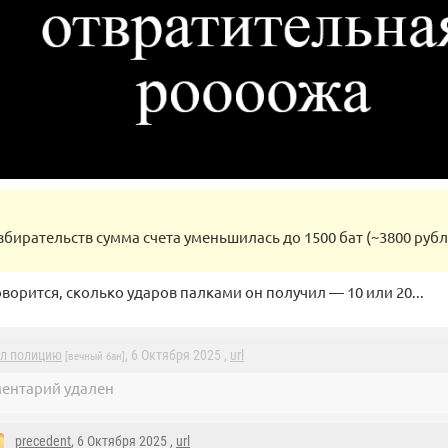
збирательств сумма счета уменьшилась до 1500 бат (~3800 рубл
оворится, сколько ударов палками он получил — 10 или 20...
л полицию
, 6 Октября 2025 ,
url
[вечный бан]
ентарий удален
precedent
, 6 Октября 2025 ,
url