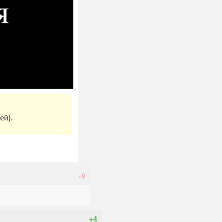
ей).
-9
+4