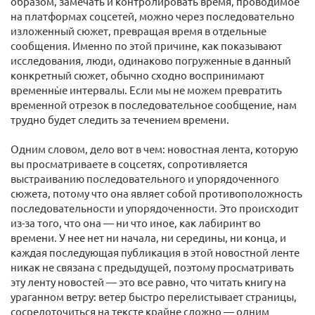
образом, замечать и контролировать время, проводимое
на платформах соцсетей, можно через последовательно
изложенный сюжет, превращая время в отдельные
сообщения. Именно по этой причине, как показывают
исследования, люди, одинаково погруженные в данный
конкретный сюжет, обычно сходно воспринимают
временны̀е интервалы. Если мы не можем превратить
временной отрезок в последовательное сообщение, нам
трудно будет следить за течением времени.
Одним словом, дело вот в чем: новостная лента, которую
вы просматриваете в соцсетях, сопротивляется
выстраиванию последовательного и упорядоченного
сюжета, потому что она являет собой противоположность
последовательности и упорядоченности. Это происходит
из-за того, что она — ни что иное, как лабиринт во
времени. У нее нет ни начала, ни середины, ни конца, и
каждая последующая публикация в этой новостной ленте
никак не связана с предыдущей, поэтому просматривать
эту ленту новостей — это все равно, что читать книгу на
ураганном ветру: ветер быстро перелистывает страницы,
сосредоточиться на тексте крайне сложно — одним