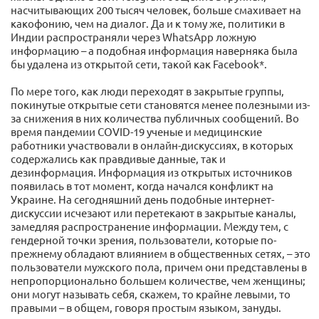
насчитывающих 200 тысяч человек, больше смахивает на
какофонию, чем на диалог. Да и к тому же, политики в
Индии распространяли через WhatsApp ложную
информацию – а подобная информация наверняка была
бы удалена из открытой сети, такой как Facebook*.
По мере того, как люди переходят в закрытые группы,
покинутые открытые сети становятся менее полезными из-
за снижения в них количества публичных сообщений. Во
время пандемии COVID-19 ученые и медицинские
работники участвовали в онлайн-дискуссиях, в которых
содержались как правдивые данные, так и
дезинформация. Информация из открытых источников
появилась в тот момент, когда начался конфликт на
Украине. На сегодняшний день подобные интернет-
дискуссии исчезают или перетекают в закрытые каналы,
замедляя распространение информации. Между тем, с
гендерной точки зрения, пользователи, которые по-
прежнему обладают влиянием в общественных сетях, – это
пользователи мужского пола, причем они представлены в
непропорционально большем количестве, чем женщины;
они могут называть себя, скажем, то крайне левыми, то
правыми – в общем, говоря простым языком, зануды.