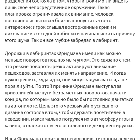
разделения состояла в том, чтобы игроки могли видеть
лишь свое непосредственное окружение. Такая
планировка ограничивала их внимание, человек
постоянно испытывал боязнь пропустить что-то
интересное: игрок слышал восторженные крики и
ликование из соседней кабинки и начинал искать причину
этого шума. Так он все глубже забредал в лабиринт.
Дорожки в лабиринтах Фридмана имели как можно
меньше поворотов под прямым углом. Это связано с тем,
что резкие повороты резко активируют внимание
пешеходов, заставляя их менять направление. И когда
нужно решить, куда идти, они могут задумываться, а не
пора ли уйти. По этой причине Фридман выступал за
криволинейные пути без заметных поворотов, начал и
концов, по которым можно было бы постоянно двигаться
на автопилоте. Цель этого чрезвычайно успешного
дизайна состояла в том, чтобы держать посетителей в
неведении, максимально погружая их в атмосферу игры в
казино, отвлекая от всего остального и дезориентируя их.
Идеи Фридмана произвели революцию в игорном деле во