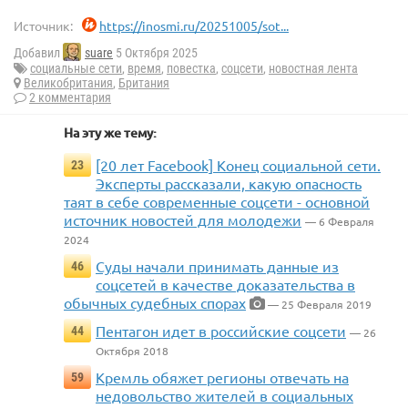
Источник:
https://inosmi.ru/20251005/sot...
Добавил
suare
5 Октября 2025
социальные сети
,
время
,
повестка
,
соцсети
,
новостная лента
Великобритания
,
Британия
2 комментария
На эту же тему:
[20 лет Facebook] Конец социальной сети.
23
Эксперты рассказали, какую опасность
таят в себе современные соцсети - основной
источник новостей для молодежи
— 6 Февраля
2024
Суды начали принимать данные из
46
соцсетей в качестве доказательства в
обычных судебных спорах
— 25 Февраля 2019
Пентагон идет в российские соцсети
44
— 26
Октября 2018
Кремль обяжет регионы отвечать на
59
недовольство жителей в социальных