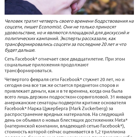
Человек тратит четверть своего времени бодрствования на
соцсети, пишет Economist. Они не только приносят
удовольствие, но и являются площадкой для дискуссий и
политических кампаний. Эксперты рассказали, как
трансформировались соцсети за последние 20 лет и что
будет дальше.
Сеть Facebook* отмечает свое двадцатилетие. При этом
социальные приложения продолжают
трансформироваться.
Четвертого февраля сети Facebook* стукнет 20 лет, но и
сегодня она все так же остается предметом споров и
привлекает деньги, как и в те времена, когда она была
всего лишь дерзким подростком-сорвиголовой. 31 января
американские сенаторы подвергли критике основателя
Facebook* Марка Цукерберга (Mark Zuckerberg) за
распространение вредных материалов. На следующий
день он объявил о новых блестящих достижениях Meta*
(материнской компании, владеющей сетью Facebook*),
стоимость которой сейчас оценивается в 1,2 триллиона