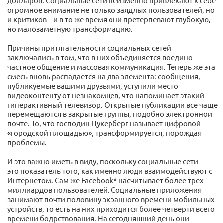
долларов. Социальные сети неизменно привлекают к себе
огромное внимание не только заядлых пользователей, но
и критиков – и в то же время они претерпевают глубокую,
но малозаметную трансформацию.
Причины притягательности социальных сетей
заключались в том, что в них объединяется воедино
частное общение и массовая коммуникация. Теперь же эта
смесь вновь распадается на два элемента: сообщения,
публикуемые вашими друзьями, уступили место
видеоконтенту от незнакомцев, что напоминает этакий
гиперактивный телевизор. Открытые публикации все чаще
перемещаются в закрытые группы, подобно электронной
почте. То, что господин Цукерберг называет цифровой
«городской площадью», трансформируется, порождая
проблемы.
И это важно иметь в виду, поскольку социальные сети —
это показатель того, как именно люди взаимодействуют с
Интернетом. Сам же Facebook* насчитывает более трех
миллиардов пользователей. Социальные приложения
занимают почти половину экранного времени мобильных
устройств, то есть на них приходится более четверти всего
времени бодрствования. На сегодняшний день они