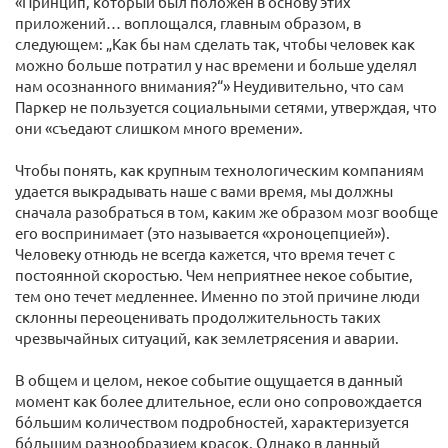
«Принцип, который был положен в основу этих
приложений… воплощался, главным образом, в
следующем: „Как бы нам сделать так, чтобы человек как
можно больше потратил у нас времени и больше уделял
нам осознанного внимания?“» Неудивительно, что сам
Паркер не пользуется социальными сетями, утверждая, что
они «съедают слишком много времени».
Чтобы понять, как крупным технологическим компаниям
удается выкрадывать наше с вами время, мы должны
сначала разобраться в том, каким же образом мозг вообще
его воспринимает (это называется «хроноцепцией»).
Человеку отнюдь не всегда кажется, что время течет с
постоянной скоростью. Чем неприятнее некое событие,
тем оно течет медленнее. Именно по этой причине люди
склонны переоценивать продолжительность таких
чрезвычайных ситуаций, как землетрясения и аварии.
В общем и целом, некое событие ощущается в данный
момент как более длительное, если оно сопровождается
бóльшим количеством подробностей, характеризуется
бóльшим разнообразием красок. Однако в данный