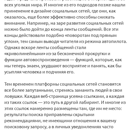
всех уголках мира. И многие из его подходов позже нашли
применение в дизайне социальных сетей, где они, как
оказалось, еще более эффективно способны снижать
внимание. Например, на заре развития социальных сетей
можно было дойти до конца ленты сообщений. Все эти
концы действовали подобно «поворотам под прямым
углом», тем самым выводя читателя из режима автопилота.
Однако вскоре ленты сообщений стали
«криволинейными» из-за бесконечной прокрутки и
функции автовоспроизведения — функций, которые, как
мы теперь знаем, ухудшают восприятие и память, как бы
усыпляя человека и подчиняя его.
Тем временем платформы социальных сетей становятся
все более запутанными, стремясь заманить людей в свои
ловушки. Каждая веб-страница усеяна ссылками, а каждая
из таких ссылок — это путь в другой лабиринт. И многие из
этих ссылок намеренно размещены там, где им не место:
результаты поиска приправлены скрытыми
рекомендациями, не имеющими отношения к вашему
поисковому запросу, а в личных уведомлениях часто