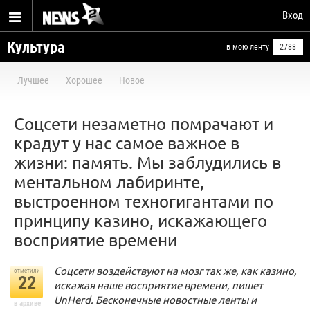
Вход
Культура
в мою ленту
2788
Лучшее
Хорошее
Новое
Соцсети незаметно помрачают и
крадут у нас самое важное в
жизни: память. Мы заблудились в
ментальном лабиринте,
выстроенном техногигантами по
принципу казино, искажающего
восприятие времени
Соцсети воздействуют на мозг так же, как казино,
отметили
22
искажая наше восприятие времени, пишет
UnHerd. Бесконечные новостные ленты и
в архиве