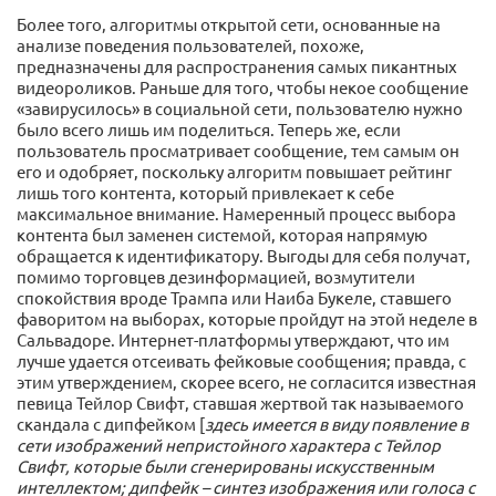
Более того, алгоритмы открытой сети, основанные на
анализе поведения пользователей, похоже,
предназначены для распространения самых пикантных
видеороликов. Раньше для того, чтобы некое сообщение
«завирусилось» в социальной сети, пользователю нужно
было всего лишь им поделиться. Теперь же, если
пользователь просматривает сообщение, тем самым он
его и одобряет, поскольку алгоритм повышает рейтинг
лишь того контента, который привлекает к себе
максимальное внимание. Намеренный процесс выбора
контента был заменен системой, которая напрямую
обращается к идентификатору. Выгоды для себя получат,
помимо торговцев дезинформацией, возмутители
спокойствия вроде Трампа или Наиба Букеле, ставшего
фаворитом на выборах, которые пройдут на этой неделе в
Сальвадоре. Интернет-платформы утверждают, что им
лучше удается отсеивать фейковые сообщения; правда, с
этим утверждением, скорее всего, не согласится известная
певица Тейлор Свифт, ставшая жертвой так называемого
скандала с дипфейком [
здесь имеется в виду появление в
сети изображений непристойного характера с Тейлор
Свифт, которые были сгенерированы искусственным
интеллектом; дипфейк – синтез изображения или голоса с