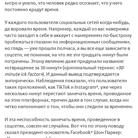
хитро и умело, что человек редко осознает, что у него
постоянно крадут время.
У каждого пользователя социальных сетей когда-нибудь,
да воровали время. Например, каждый из вас наверняка
часто заходит к себе в аккаунт с намерением по-быстрому
пробежаться глазами по информационным сообщениям,
но глядь — уже прошли полчаса, а вы все еще зависаете в
соцсети, не понимая, на что же эти тридцать минут были
потрачены. Этому явлению даже придумали название:
«отвращение за 30 минут» (оригинальный термин:
«30-
minute ick factor»
). И данный вывод подтверждается
эмпирически. Наблюдения показали, что пользователи
таких приложений, как TikTok и Instagram*, уже через
несколько минут перестают замечать время, проводимое
на этих платформах, причем даже в том случае, когда им
четко напоминают о том, чтобы они следили за временем.
И эта неспособность замечать время, проведенное в
соцсетях, совсем не случайна. Вот что по этому поводу
сказал президент-основатель Facebook* Шон Паркер: