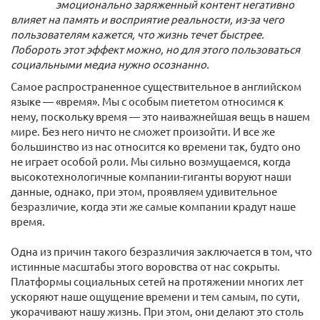
эмоционально заряженный контент негативно
влияет на память и восприятие реальности, из-за чего
пользователям кажется, что жизнь течет быстрее.
Побороть этот эффект можно, но для этого пользоваться
социальными медиа нужно осознанно.
Самое распространенное существительное в английском
языке — «время». Мы с особым пиететом относимся к
нему, поскольку время — это наиважнейшая вещь в нашем
мире. Без него ничто не сможет произойти. И все же
большинство из нас относится ко времени так, будто оно
не играет особой роли. Мы сильно возмущаемся, когда
высокотехнологичные компании-гиганты воруют наши
данные, однако, при этом, проявляем удивительное
безразличие, когда эти же самые компании крадут наше
время.
Одна из причин такого безразличия заключается в том, что
истинные масштабы этого воровства от нас сокрыты.
Платформы социальных сетей на протяжении многих лет
ускоряют наше ощущение времени и тем самым, по сути,
укорачивают нашу жизнь. При этом, они делают это столь