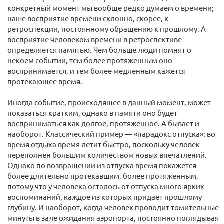
конкретный момент мы вообще редко думаем о времени;
наше восприятие времени склонно, скорее, к
ретроспекции, постоянному обращению к прошлому. А
восприятие человеком времени в ретроспективе
определяется памятью. Чем больше люди помнят о
некоем событии, тем более протяженным оно
воспринимается, и тем более медленным кажется
протекающее время.
Иногда событие, происходящее в данный момент, может
показаться кратким, однако в памяти оно будет
восприниматься как долгое, протяженное. А бывает и
наоборот. Классический пример — «парадокс отпуска»: во
время отдыха время летит быстро, поскольку человек
переполнен большим количеством новых впечатлений.
Однако по возвращении из отпуска время покажется
более длительно протекавшим, более протяженным,
потому что у человека осталось от отпуска много ярких
воспоминаний, каждое из которых придает прошлому
глубину. И наоборот, когда человек проводит томительные
минуты в зале ожидания аэропорта, постоянно поглядывая