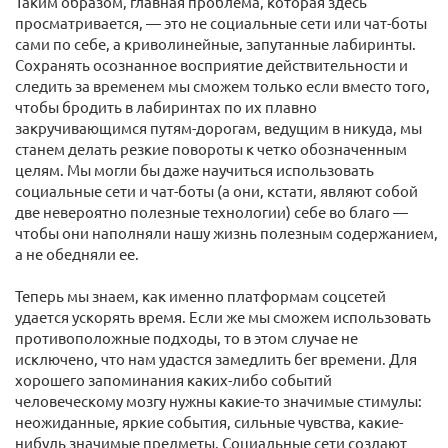
Таким образом, главная проблема, которая здесь
просматривается, — это не социальные сети или чат-боты
сами по себе, а криволинейные, запутанные лабиринты.
Сохранять осознанное восприятие действительности и
следить за временем мы сможем только если вместо того,
чтобы бродить в лабиринтах по их плавно
закручивающимся путям-дорогам, ведущим в никуда, мы
станем делать резкие повороты к четко обозначенным
целям. Мы могли бы даже научиться использовать
социальные сети и чат-боты (а они, кстати, являют собой
две невероятно полезные технологии) себе во благо —
чтобы они наполняли нашу жизнь полезным содержанием,
а не обедняли ее.
Теперь мы знаем, как именно платформам соцсетей
удается ускорять время. Если же мы сможем использовать
противоположные подходы, то в этом случае не
исключено, что нам удастся замедлить бег времени. Для
хорошего запоминания каких-либо событий
человеческому мозгу нужны какие-то значимые стимулы:
неожиданные, яркие события, сильные чувства, какие-
нибудь значимые предметы. Социальные сети создают