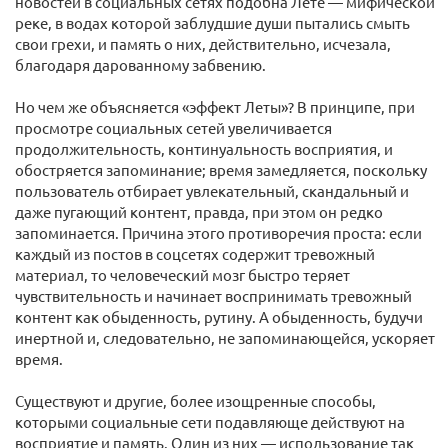
новостей в социальных сетях подобна Лете — мифической
реке, в водах которой заблудшие души пытались смыть
свои грехи, и память о них, действительно, исчезала,
благодаря дарованному забвению.
Но чем же объясняется «эффект Леты»? В принципе, при
просмотре социальных сетей увеличивается
продолжительность, континуальность восприятия, и
обостряется запоминание; время замедляется, поскольку
пользователь отбирает увлекательный, скандальный и
даже пугающий контент, правда, при этом он редко
запоминается. Причина этого противоречия проста: если
каждый из постов в соцсетях содержит тревожный
материал, то человеческий мозг быстро теряет
чувствительность и начинает воспринимать тревожный
контент как обыденность, рутину. А обыденность, будучи
инертной и, следовательно, не запоминающейся, ускоряет
время.
Существуют и другие, более изощренные способы,
которыми социальные сети подавляюще действуют на
восприятие и память. Один из них — использование так