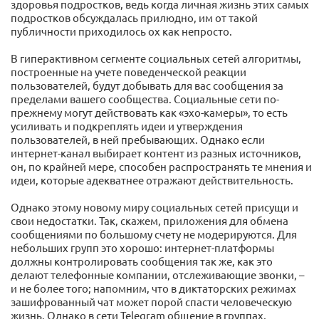
здоровья подростков, ведь когда личная жизнь этих самых
подростков обсуждалась прилюдно, им от такой
публичности приходилось ох как непросто.
В гиперактивном сегменте социальных сетей алгоритмы,
построенные на учете поведенческой реакции
пользователей, будут добывать для вас сообщения за
пределами вашего сообщества. Социальные сети по-
прежнему могут действовать как «эхо-камеры», то есть
усиливать и подкреплять идеи и утверждения
пользователей, в ней пребывающих. Однако если
интернет-канал выбирает контент из разных источников,
он, по крайней мере, способен распространять те мнения и
идеи, которые адекватнее отражают действительность.
Однако этому новому миру социальных сетей присущи и
свои недостатки. Так, скажем, приложения для обмена
сообщениями по большому счету не модерируются. Для
небольших групп это хорошо: интернет-платформы
должны контролировать сообщения так же, как это
делают телефонные компании, отслеживающие звонки, –
и не более того; напомним, что в диктаторских режимах
зашифрованный чат может порой спасти человеческую
жизнь. Однако в сети Telegram общение в группах,