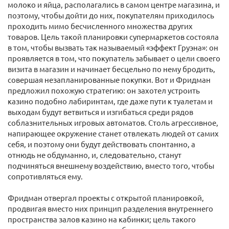
молоко и яйца, располагались в самом центре магазина, и
поэтому, чтобы дойти до них, покупателям приходилось
проходить мимо бесчисленного множества других
товаров. Цель такой планировки супермаркетов состояла
в том, чтобы вызвать так называемый «эффект Груэна»: он
проявляется в том, что покупатель забывает о цели своего
визита в магазин и начинает бесцельно по нему бродить,
совершая незапланированные покупки. Вот и Фридман
предложил похожую стратегию: он захотел устроить
казино подобно лабиринтам, где даже пути к туалетам и
выходам будут ветвиться и изгибаться среди рядов
соблазнительных игровых автоматов. Столь агрессивное,
напирающее окружение станет отвлекать людей от самих
себя, и поэтому они будут действовать спонтанно, а
отнюдь не обдуманно, и, следовательно, станут
подчиняться внешнему воздействию, вместо того, чтобы
сопротивляться ему.
Фридман отвергал проекты с открытой планировкой,
продвигая вместо них принцип разделения внутреннего
пространства залов казино на кабинки; цель такого