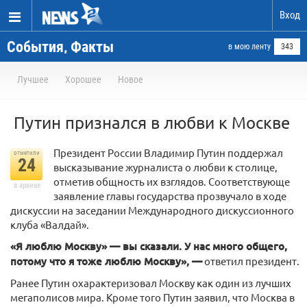
Вход
События, Факты
в мою ленту
343
Лучшее
Хорошее
Новое
Путин признался в любви к Москве
Президент России Владимир Путин поддержал
отметили
24
высказывание журналиста о любви к столице,
отметив общность их взглядов. Соответствующе
в архиве
заявление главы государства прозвучало в ходе
дискуссии на заседании Международного дискуссионного
клуба «Валдай».
«Я люблю Москву» — вы сказали. У нас много общего,
потому что я тоже люблю Москву», —
ответил президент.
Ранее Путин охарактеризовал Москву как один из лучших
мегаполисов мира. Кроме того Путин заявил, что Москва в