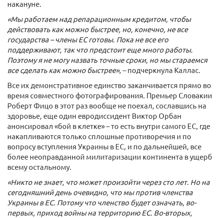
накануне.
«Мы работаем над репарационным кредитом, чтобы
действовать как можно быстрее, но, конечно, не все
государства – члены ЕС готовы. Пока не все его
поддерживают, так что предстоит еще много работы.
Поэтому я не могу назвать точные сроки, но мы стараемся
все сделать как можно быстрее»
, – подчеркнула Каллас.
Все их демонстративное единство заканчивается прямо во
время совместного фотографирования. Премьер Словакии
Роберт Фицо в этот раз вообще не поехал, сославшись на
здоровье, еще один евродиссидент Виктор Орбан
анонсировал «бой в клетке» – то есть внутри самого ЕС, где
накапливаются только сплошные противоречия и по
вопросу вступления Украины в ЕС, и по дальнейшей, все
более неоправданной милитаризации континента в ущерб
всему остальному.
«Никто не знает, что может произойти через сто лет. Но на
сегодняшний день очевидно, что мы против членства
Украины в ЕС. Потому что членство будет означать, во-
первых, приход войны на территорию ЕС. Во-вторых,