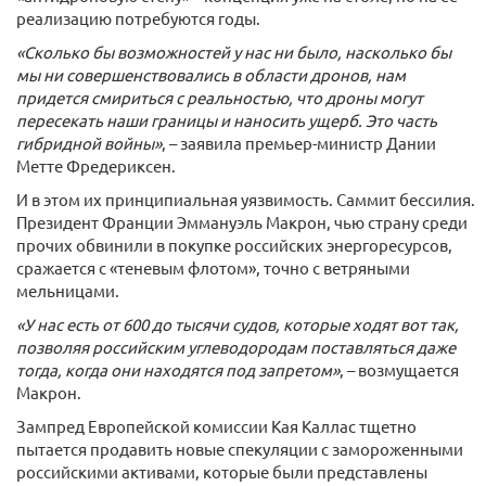
реализацию потребуются годы.
«Сколько бы возможностей у нас ни было, насколько бы
мы ни совершенствовались в области дронов, нам
придется смириться с реальностью, что дроны могут
пересекать наши границы и наносить ущерб. Это часть
гибридной войны»
, – заявила премьер-министр Дании
Метте Фредериксен.
И в этом их принципиальная уязвимость. Саммит бессилия.
Президент Франции Эммануэль Макрон, чью страну среди
прочих обвинили в покупке российских энергоресурсов,
сражается с «теневым флотом», точно с ветряными
мельницами.
«У нас есть от 600 до тысячи судов, которые ходят вот так,
позволяя российским углеводородам поставляться даже
тогда, когда они находятся под запретом»
, – возмущается
Макрон.
Зампред Европейской комиссии Кая Каллас тщетно
пытается продавить новые спекуляции с замороженными
российскими активами, которые были представлены