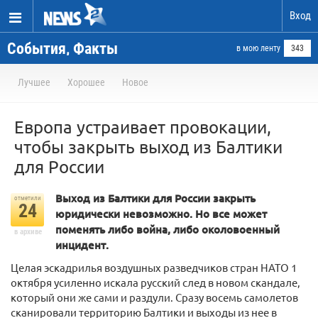
Вход
События, Факты
в мою ленту
343
Лучшее
Хорошее
Новое
Европа устраивает провокации,
чтобы закрыть выход из Балтики
для России
Выход из Балтики для России закрыть
отметили
24
юридически невозможно. Но все может
поменять либо война, либо околовоенный
в архиве
инцидент.
Целая эскадрилья воздушных разведчиков стран НАТО 1
октября усиленно искала русский след в новом скандале,
который они же сами и раздули. Сразу восемь самолетов
сканировали территорию Балтики и выходы из нее в