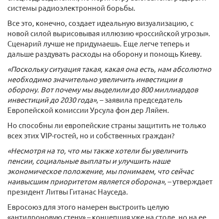
системы радиоэлектронной борьбы.
Все это, конечно, создает идеальную визуализацию, с
новой силой вырисовывая иллюзию «российской угрозы».
Сценарий лучше не придумаешь. Еще легче теперь и
дальше раздувать расходы на оборону и помощь Киеву.
«Поскольку ситуация такая, какая она есть, нам абсолютно
необходимо значительно увеличить инвестиции в
оборону. Вот почему мы выделили до 800 миллиардов
инвестиций до 2030 года»
, – заявила председатель
Европейской комиссии Урсула фон дер Ляйен.
Но способны ли европейские страны защитить не только
всех этих VIP-гостей, но и собственных граждан?
«Несмотря на то, что мы также хотели бы увеличить
пенсии, социальные выплаты и улучшить наше
экономическое положение, мы понимаем, что сейчас
наивысшим приоритетом является оборона»
, – утверждает
президент Литвы Гитанас Науседа.
Евросоюз для этого намерен выстроить целую
«антидроновую стену» – концепция уже на столе, но на ее