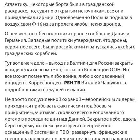
Атлантику. Некоторые борта были в гражданской
раскраске, но, судя по открытым источникам, все они
принадлежали армии. Одновременно Польша подняла в
воздух свои Ф-16 из-за пролета якобы неких дронов.
О неизвестных беспилотниках ранее сообщали Дания и
Германия. Западные политики утверждают, что дроны,
вероятнее всего, были российскими и запускались якобы с
гражданских кораблей.
Тут вот в чем дело – выход из Балтики для России закрыть
юридически невозможно, согласно Конвенции ООН. Но
все может поменять либо война, либо околовоенный
инцидент. Корреспондент
РЕН ТВ
Виталий Чащухин – с
подробностями о текущей ситуации.
Не просто под усиленной охраной – европейским лидерам
приходится прибывать фактически под боевым
прикрытием, учитывая, сколько всего неопознанного
летало в последние дни над Данией. Закрытое небо, вдоль
берегов дежурит немецкий фрегат, непременно
оснащенный системами ПВО, развернуты французские
спецподразделения, по периметру выставлены радары и