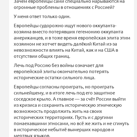
Зачем европейцы сами специально нарываются на
огромные проблемы в отношениях с Россией?
У меня ответ только один.
Европейцы судорожно ищут нового оккупанта-
хозяина вместо потерявших гегемонию оккупанта
американцев, и в тоже время европейская элита этим
хозяином не хотчет видеть далёкий Китай из-за
невозможности влиять на Китай, как и на США в
отсутствии общих границ.
Лечь под Россию без войны означает для
европейской элиты окончательно потерять
исторические остатки сильного лица.
Европейцы согласны проиграть, но проиграть
сильнейшему, и в итоге лечь под его защитное
соседское крыло. А главное — за счёт России выйти
из кризиса и сохранить историческую этническую
возможность продолжить жить на своих
исторических территориях. Пусть и с другими
понаехавшими этносами, но всё же жить и не сгинуть
в историческое небытиё вымерших народов и
мертвых языков.