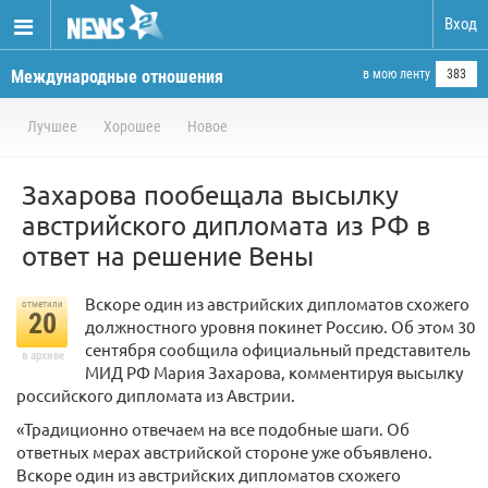
Вход
Международные отношения
в мою ленту
383
Лучшее
Хорошее
Новое
Захарова пообещала высылку
австрийского дипломата из РФ в
ответ на решение Вены
Вскоре один из австрийских дипломатов схожего
отметили
20
должностного уровня покинет Россию. Об этом 30
сентября сообщила официальный представитель
в архиве
МИД РФ Мария Захарова, комментируя высылку
российского дипломата из Австрии.
«Традиционно отвечаем на все подобные шаги. Об
ответных мерах австрийской стороне уже объявлено.
Вскоре один из австрийских дипломатов схожего