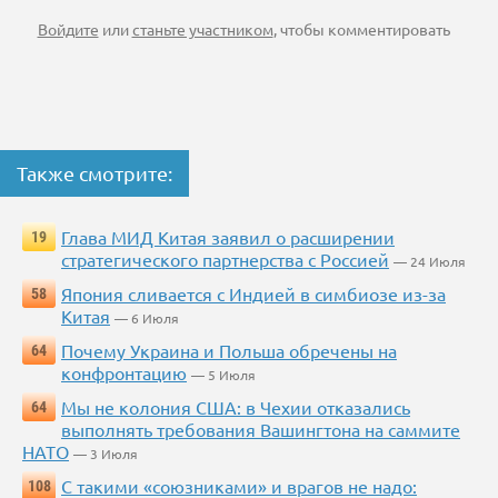
Войдите
или
станьте участником
, чтобы комментировать
Также смотрите:
Глава МИД Китая заявил о расширении
19
стратегического партнерства с Россией
— 24 Июля
Япония сливается с Индией в симбиозе из-за
58
Китая
— 6 Июля
Почему Украина и Польша обречены на
64
конфронтацию
— 5 Июля
Мы не колония США: в Чехии отказались
64
выполнять требования Вашингтона на саммите
НАТО
— 3 Июля
С такими «союзниками» и врагов не надо:
108