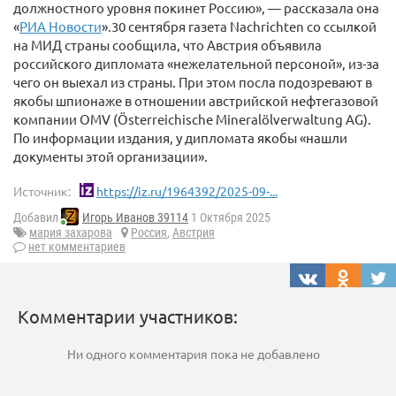
должностного уровня покинет Россию», — рассказала она
«
РИА Новости
».30 сентября газета Nachrichten со ссылкой
на МИД страны сообщила, что Австрия объявила
российского дипломата «нежелательной персоной», из-за
чего он выехал из страны. При этом посла подозревают в
якобы шпионаже в отношении австрийской нефтегазовой
компании OMV (Österreichische Mineralölverwaltung AG).
По информации издания, у дипломата якобы «нашли
документы этой организации».
Источник:
https://iz.ru/1964392/2025-09-...
Добавил
Игорь Иванов 39114
1 Октября 2025
мария захарова
Россия
,
Австрия
нет комментариев
Комментарии участников:
Ни одного комментария пока не добавлено