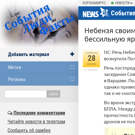
КОРОНАВИРУС
НОВОСТИ
События
Небензя своим
бессильную яр
NC: Речь Небе
отметили
Добавить материал
28
возмутила По
человек
Метки
Речь постпред
в архиве
заседании Сов
Регионы
в Варшаве. По
однако привес
так и не смогл
Во время экс
БПЛА. Между д
Последние комментарии
причастность 
дронов не поз
Читайте новости в телеграм
Сообщить об ошибке