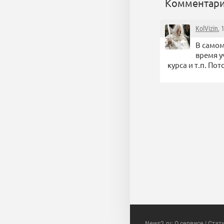
Комментари
KolVizin
, 
В самом
время у
курса и т.п. По
News2.ru
:
О сервисе
|
Стат