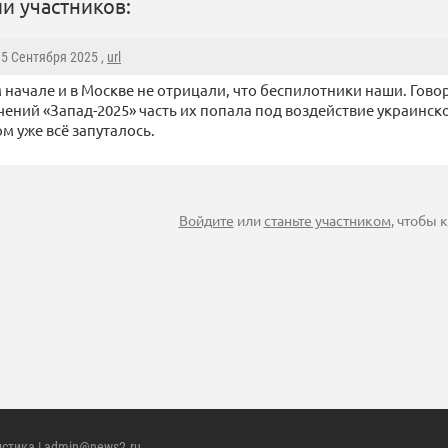
и участников:
15 Сентября 2025 ,
url
 начале и в Москве не отрицали, что беспилотники наши. Говор
чений «Запад-2025» часть их попала под воздействие украинско
том уже всё запуталось.
Войдите
или
станьте участником
, чтобы
истика
| admin@news2.ru