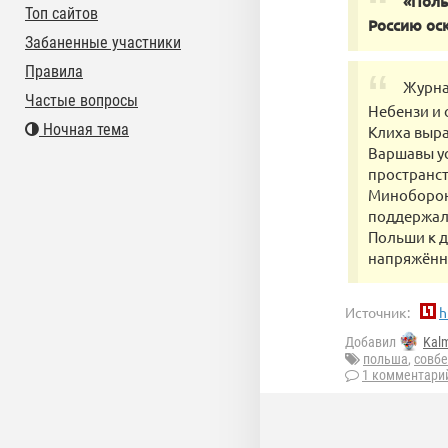
«Поль
Топ сайтов
Россию ос
Забаненные участники
Правила
Журна
Частые вопросы
Небензи и 
Ночная тема
Клиха выра
Варшавы ус
пространст
Миноборон
поддержало
Польши к д
напряжённ
Источник:
h
Добавил
Kal
польша
,
совбе
1 комментари