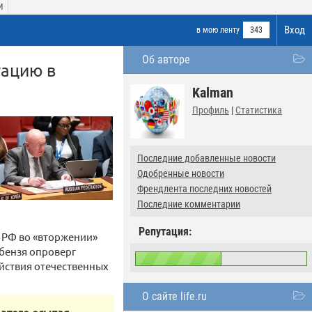
И
Вход
в мою ленту
343
Об авторе
гацию в
Kalman
Профиль
|
Статистика
Последние добавленные новости
Одобренные новости
Френдлента последних новостей
Последние комментарии
Репутация:
 РФ во «вторжении»
ебензя опроверг
ействия отечественных
О сайте life.ru