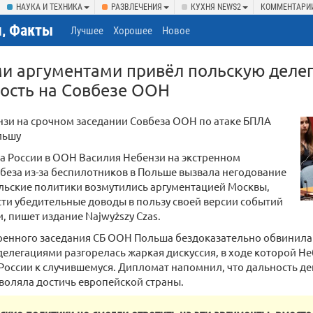
НАУКА И ТЕХНИКА
РАЗВЛЕЧЕНИЯ
КУХНЯ NEWS2
КОММЕНТАРИ
, Факты
Лучшее
Хорошее
Новое
и аргументами привёл польскую деле
ость на Совбезе ООН
нзи на срочном заседании Совбеза ООН по атаке БПЛА
льшу
а России в ООН Василия Небензи на экстренном
беза из-за беспилотников в Польше вызвала негодование
льские политики возмутились аргументацией Москвы,
ти убедительные доводы в пользу своей версии событий
и, пишет издание Najwyższy Czas.
тренного заседания СБ ООН Польша бездоказательно обвинила
елегациями разгорелась жаркая дискуссия, в ходе которой Н
России к случившемуся. Дипломат напомнил, что дальность д
воляла достичь европейской страны.