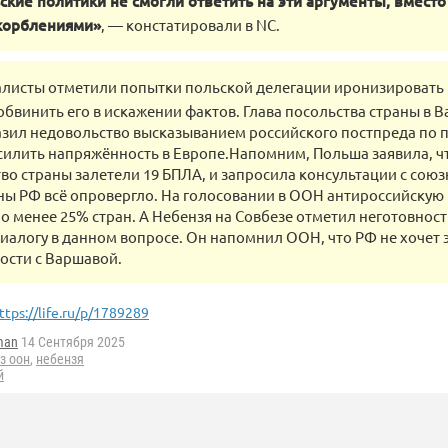
ские политики не смогли ответить на эти аргументы, вместо
корблениями»
, — констатировали в NC.
листы отметили попытки польской делегации иронизировать
обвинить его в искажении фактов. Глава посольства страны в 
зил недовольство высказыванием российского постпреда по 
илить напряжённость в Европе.Напомним, Польша заявила, ч
во страны залетели 19 БПЛА, и запросила консультации с сою
ы РФ всё опровергло. На голосовании в ООН антироссийскую
 менее 25% стран. А Небензя на Совбезе отметил неготовно
иалогу в данном вопросе. Он напомнил ООН, что РФ не хочет 
ости с Варшавой.
ttps://life.ru/p/1789289
man
14 Сентября 2025
з оон
,
небензя
й