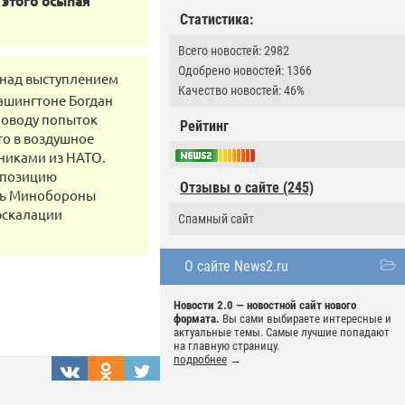
 этого осыпая
Статистика:
Всего новостей: 2982
Одобрено новостей: 1366
 над выступлением
Качество новостей: 46%
Вашингтоне Богдан
поводу попыток
Рейтинг
то в воздушное
зниками из НАТО.
 позицию
Отзывы о сайте (245)
сть Минобороны
эскалации
Спамный сайт
О сайте News2.ru
Новости 2.0 — новостной сайт нового
формата.
Вы сами выбираете интересные и
актуальные темы. Самые лучшие попадают
на главную страницу.
подробнее
→