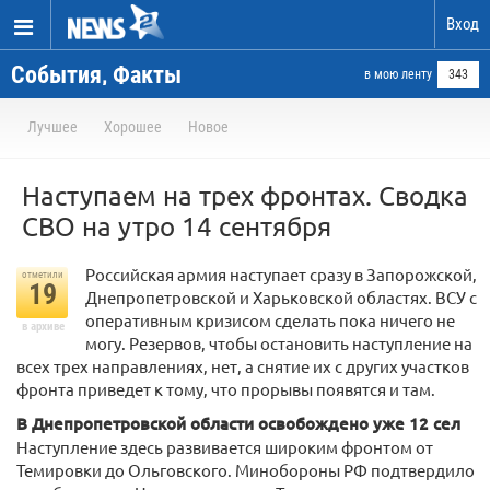
Вход
События, Факты
в мою ленту
343
Лучшее
Хорошее
Новое
Наступаем на трех фронтах. Сводка
СВО на утро 14 сентября
Российская армия наступает сразу в Запорожской,
отметили
19
Днепропетровской и Харьковской областях. ВСУ с
оперативным кризисом сделать пока ничего не
в архиве
могу. Резервов, чтобы остановить наступление на
всех трех направлениях, нет, а снятие их с других участков
фронта приведет к тому, что прорывы появятся и там.
В Днепропетровской области освобождено уже 12 сел
Наступление здесь развивается широким фронтом от
Темировки до Ольговского. Минобороны РФ подтвердило