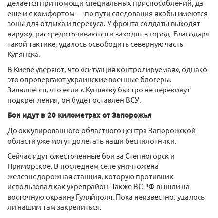
делается при помощи специальных приспособлений, да
еще и с комфортом — по пути следования якобы имеются
зоны для отдыха и перекуса. У фронта солдаты выходят
наружу, рассредоточиваются и заходят в город. Благодаря
такой тактике, удалось освободить северную часть
Купянска.
В Киеве уверяют, что «ситуация контролируемая», однако
это опровергают украинские военные блогеры.
Заявляется, что если к Купянску быстро не перекинут
подкрепления, он будет оставлен ВСУ.
Бои идут в 20 километрах от Запорожья
До оккупированного областного центра Запорожской
области уже могут долетать наши беспилотники.
Сейчас идут ожесточенные бои за Степногорск и
Приморское. В последнем селе уничтожена
железнодорожная станция, которую противник
использовал как укрепрайон. Также ВС РФ вышли на
восточную окраину Гуляйполя. Пока неизвестно, удалось
ли нашим там закрепиться.