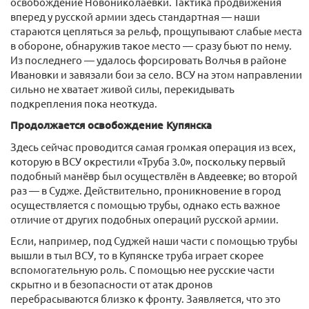
освобождение Новониколаевки. Тактика продвижения
вперед у русской армии здесь стандартная — наши
стараются цепляться за рельф, прощупывают слабые места
в обороне, обнаружив такое место — сразу бьют по нему.
Из последнего — удалось форсировать Волчья в районе
Ивановки и завязали бои за село. ВСУ на этом направлении
сильно не хватает живой силы, перекидывать
подкрепления пока неоткуда.
Продолжается освобождение Купянска
Здесь сейчас проводится самая громкая операция из всех,
которую в ВСУ окрестили «Труба 3.0», поскольку первый
подобный манёвр был осуществлён в Авдеевке; во второй
раз — в Судже. Действительно, проникновение в город
осуществляется с помощью трубы, однако есть важное
отличие от других подобных операций русской армии.
Если, например, под Суджей наши части с помощью трубы
вышли в тыл ВСУ, то в Купянске труба играет скорее
вспомогательную роль. С помощью нее русские части
скрытно и в безопасности от атак дронов
перебрасываются близко к фронту. Заявляется, что это