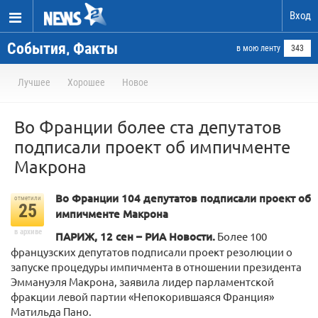
Вход
События, Факты
в мою ленту
343
Лучшее
Хорошее
Новое
Во Франции более ста депутатов
подписали проект об импичменте
Макрона
Во Франции 104 депутатов подписали проект об
отметили
25
импичменте Макрона
в архиве
ПАРИЖ, 12 сен – РИА Новости.
Более 100
французских депутатов подписали проект резолюции о
запуске процедуры импичмента в отношении президента
Эммануэля Макрона, заявила лидер парламентской
фракции левой партии «Непокорившаяся Франция»
Матильда Пано.