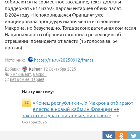
собираются на совместное заседание, текст должны
поддержать 617 из 925 парламентариев обеих палат.
В 2024 году «Непокорившаяся Франция» уже
инициировала процедуру импичмента в отношении
Макрона, но безуспешно. Тогда законодательная комиссия
Национального собрания отклонила резолюцию об
отрешении президента от власти (15 голосов за, 54
против).
Источник:
https://ria.ru/20250912/frants...
Добавил
Kalman
12 Сентября 2025
импичмент
,
макрон
нет комментариев
На эту же тему:
«Конец республики». У Макрона отбирают
22
власть: в новый кабмин Франции не
захотят вступать ни левые, ни правые
— 8
Октября 2025