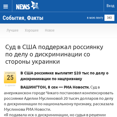
Вход
События, Факты
в мою ленту
343
Лучшее
Хорошее
Новое
Суд в США поддержал россиянку
по делу о дискриминации со
стороны украинки
В США россиянке выплатят $20 тыс по делу о
отметили
25
дискриминации по нацпризнаку
в архиве
ВАШИНГТОН, 8 сен — РИА Новости.
Суд в
американском городе Чикаго постановил компенсировать
россиянке Аделии Муслимовой 20 тысяч долларов по делу
о дискриминации по национальному признаку, рассказала
Муслимова РИА Новости.
«Я подавала иск о дискриминации, но судья в решении