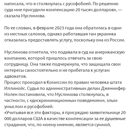
написала, что я столкнулась с русофобией. По решению
суда мне присудили компенсацию 20 тысяч долларов», —
сказала Муслимова.
По ее словам, в феврале 2023 года она обратилась в одни
из местных салонов, однако работавшая там украинка
отказалась предоставлять услугу, поскольку она из России.
Муслимова отметила, что подавала в суд на американскую
компанию, которой пришлось отвечать за свою
сотрудницу. Она также подчеркнула, что защищала свои
интересы самостоятельно и не прибегала к услугам
адвокатов.
Процесс проходил в Комиссии по правам человека штата
Иллинойс. Судья по административным делам Дженнифер
Нолен постановила, что Муслимова столкнулась, в
частности, с «дискриминационным поведением», злым
умыслом и русофобией.
«Учитывая все эти факторы, я присуждаю заявительнице 20
000 долларов США в качестве компенсации за ее душевные
страдания, что, по моему мнению, является суммой,