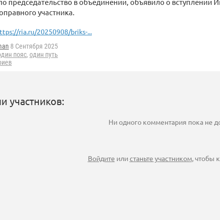
о председательство в объединении, объявило о вступлении И
оправного участника.
ttps://ria.ru/20250908/briks-...
man
8 Сентября 2025
один пояс
,
один путь
риев
и участников:
Ни одного комментария пока не 
Войдите
или
станьте участником
, чтобы