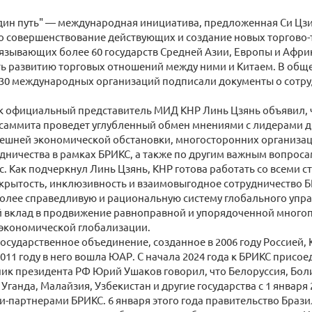
дин путь" — международная инициатива, предложенная Си Цзи
ло совершенствование действующих и создание новых торгово
язывающих более 60 государств Средней Азии, Европы и Африк
ь развитию торговых отношений между ними и Китаем. В обще
 30 международных организаций подписали документы о сотру
 официальный представитель МИД КНР Линь Цзянь объявил, ч
саммита проведет углубленный обмен мнениями с лидерами др
ешней экономической обстановки, многосторонних организа
дничества в рамках БРИКС, а также по другим важным вопро
. Как подчеркнул Линь Цзянь, КНР готова работать со всеми 
крытость, инклюзивность и взаимовыгодное сотрудничество Б
олее справедливую и рациональную систему глобального упра
й вклад в продвижение равноправной и упорядоченной много
экономической глобализации.
сударственное объединение, созданное в 2006 году Россией, 
2011 году в него вошла ЮАР. С начала 2024 года к БРИКС присое
к президента РФ Юрий Ушаков говорил, что Белоруссия, Боли
, Уганда, Малайзия, Узбекистан и другие государства с 1 январ
и-партнерами БРИКС. 6 января этого года правительство Бразил