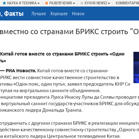
НАУКА И ТЕХНИКА
РАЗВЛЕЧЕНИЯ
КУХНЯ NEWS2
КОММЕНТАРИ
, Факты
Лучшее
Хорошее
Новое
овместно со странами БРИКС строить "О
 Китай готов вместе со странами БРИКС строить «Один
ть»
 — РИА Новости.
Китай готов вместе со странами-
РИКС вести совместное качественное строительство в
тивы «Один пояс, один путь», заявил председатель КНР Си
тупая на виртуальном саммите объединения.
нициативе президента Луиса Инасиу Лулы да Силвы проводит 
виртуальный саммит государств-участников БРИКС для обсуж
риканского лидера Дональда Трампа.
сотрудничать с другими странами БРИКС в реализации инициа
действии качественному совместному строительству „Одного п
а китайского лидера Центральное телевидение Китая.