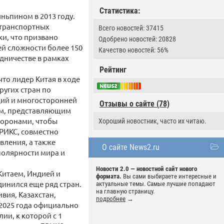
Статистика:
ньпином в 2013 году.
-транспортных
Всего новостей: 37415
и, что призвано
Одобрено новостей: 20828
й сложности более 150
Качество новостей: 56%
дничестве в рамках
Рейтинг
то лидер Китая в ходе
угих стран по
ций и многосторонней
Отзывы о сайте (78)
сам, представляющим
сторонами, чтобы
Хороший новостник, часто их читаю.
РИКС, совместно
вления, а также
О сайте News2.ru
полярности мира и
Новости 2.0 — новостной сайт нового
Китаем, Индией и
формата.
Вы сами выбираете интересные и
динился еще ряд стран.
актуальные темы. Самые лучшие попадают
на главную страницу.
вия, Казахстан,
подробнее
→
я 2025 года официально
ии, к которой с 1