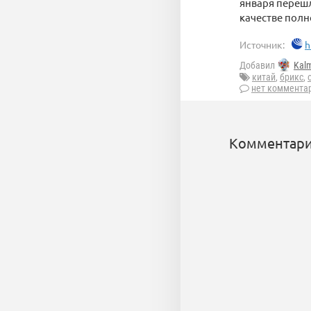
января перешл
качестве полн
Источник:
h
Добавил
Kal
китай
,
брикс
,
нет коммента
Комментари