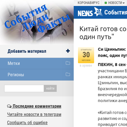
КОРОНАВИРУС
НОВОСТИ
События
Китай готов с
один путь"
Си Цзиньпин:
отметили
Добавить материал
30
пояс, один пу
человек
Метки
ПЕКИН, 8 сен
в архиве
участницами Б
Регионы
рамках инициа
Цзиньпин, выс
Бразилия по и
внеочередной 
политики аме
Последние комментарии
«Китай готов 
Читайте новости в телеграм
развитию и со
Сообщить об ошибке
приводит слов