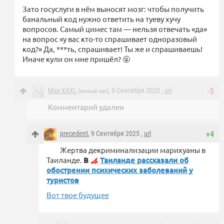
Зато госуслуги в нём выносят мозг: чтобы получить
банальный код нужно ответить на туеву хучу
вопросов. Самый цимес там — нельзя отвечать «да»
на вопрос «у вас кто-то спрашивает одноразовый
код?» Да, ***ть, спрашивает! Ты же и спрашиваешь!
Иначе кули он мне пришёл? 🤬
Маx XXXL
, 9 Сентября 2025 ,
url
-5
[вечный бан]
Комментарий удален
precedent
, 9 Сентября 2025 ,
url
+4
Жертва декриминализации марихуаны в
Таиланде.
В
Таиланде рассказали об
обострении психических заболеваний у
туристов
Вот твое будущее