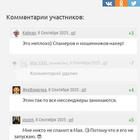
Комментарии участников:
Kalman
, 8 Сентября 2025 ,
url
+3
Это неплохо) Спамеров и мошенников нахер!
Маx XXXL
, 9 Сентября 2025 ,
url
-7
[вечный бан]
Комментарий удален
ЖукВонючка
, 8 Сентября 2025 ,
url
+4
Этим так-то все мессенджеры занимаются.
jzucen
, 8 Сентября 2025 ,
url
+5
Мне никто не спамит в Max. 🧐 Потому что я его не
запускаю. 😎