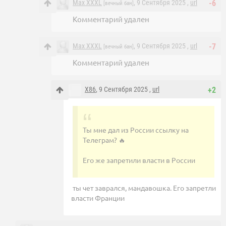
Маx XXXL
, 9 Сентября 2025 ,
url
-6
[вечный бан]
Комментарий удален
Маx XXXL
, 9 Сентября 2025 ,
url
-7
[вечный бан]
Комментарий удален
X86
, 9 Сентября 2025 ,
url
+2
Ты мне дал из России ссылку на
Телеграм? 🔥
Его же запретили власти в России
ты чет заврался, мандавошка. Его запретли
власти Франции