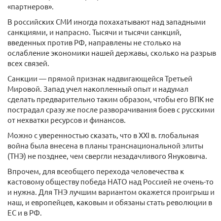
«партнеров».
В российских СМИ иногда похахатывают над западными
санкциями, и напрасно. Тысячи и тысячи санкций,
введенных против РФ, направлены не столько на
ослабление экономики нашей державы, сколько на разрыв
всех связей.
Санкции — прямой признак надвигающейся Третьей
Мировой. Запад учел накопленный опыт и надумал
сделать предварительно таким образом, чтобы его ВПК не
пострадал сразу же после разворачивания боев с русскими
от нехватки ресурсов и финансов.
Можно с уверенностью сказать, что в XXI в. глобальная
война была внесена в планы транснациональной элиты
(ТНЭ) не позднее, чем свергли незадачливого Януковича.
Впрочем, для всеобщего перехода человечества к
кастовому обществу победа НАТО над Россией не очень-то
и нужна. Для ТНЭ лучшим вариантом окажется проигрыш и
наш, и европейцев, каковым и обязаны стать революции в
ЕС и в РФ.