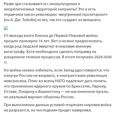
Разве зря стаскиваются с инокультурных и
инорелигиозных территорий мигранты? Это и есть
«пушечное мясо» революции: «внутренний пролетариат»
(по А. Дж. Тойнби) исчез, так его создают из внешнего.
От выхода книги Блиоха до Первой Мировой войны
прошло примерно 16 лет. Вот и можно предположить,
когда род людской ввергнут в мировую военную
катастрофу. Хотя необходимо сделать поправку на
ускоренное течение процессов. В итоге получаем 2028-2030
гг.
Но войны можно избежать, если Запад удостоверится, что
изнутри Россию не взорвать, а «мигрантская» революция
невозможна. Плюс ко всему НАТО надлежит дать понять,
что применение ядерного оружия по Брюсселю, Парижу,
Оттаве, Лондону и Вашингтону — не маслиничное пугало,
но реальный вариант обороны России.
При выполнении данных условий «горячая» мировая война
не разразится, но «холодная» придет наверняка.