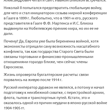
Николай II попытался предотвратить глобальную войну,
для чего и стал инициатором созыва мирной конференции
в Гааге в 1899 г. Любопытно, что в 1901-м его, русского
представителя в Гааге Ф.Ф. Мартенса и И.С. Блиоха
выдвинули на Нобелевскую премию мира, но им ее не
дали.
Почему? Да, Европа уже была беременна войной, хотя
экономисты отрицали саму возможность масштабного
конфликта, так как государства Старого Света были
связаны торговыми и финансово-промышленными
отношениями гораздо ближе, чем сейчас члены
Евросоюза.
Жизнь опровергла бухгалтерские расчеты: связи
порвались на живую после 1914 г.
Русский император дураком не являлся, а потому и начал
подготовку к неизбежной схватке, с перестройкой армии,
флота, тылов и транспортных путей. Кстати, это и
оказалось одной из причин неудачи в японо-русской войне
1904-1905 гг.