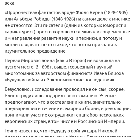
века.
«Пророчества» фантастов вроде Жюля Верна (1828-1905)
или Альбера Робиды (1848-1926) на самом деле к мистике
не относятся. Эти писатели (один из которых юморист и
карикатурист) просто хорошо отслеживали современные
им направления развития науки и техники, а потому и
могли создавать нечто такое, что потом признали за
изумительное предвидение.
Первая Мировая война (как и Вторая) не возникла на
пустом месте. В 1898 г. вышел серьезный научный
многотомник за авторством финансиста Ивана Блиоха
«Будущая война и её экономические последствия».
Безусловно, исследование проводил не он сам, скорее,
Блиох труду лишь подарил свою фамилию. Ученые
предполагают, что в составлении книги, значительно
предварившей и течение всемирной бойни, и революции,
принимали участие сотрудники генштабов нескольких
европейских стран, в том числе и Российской Империи.
Точно известно, что «Будущую войну» царь Николай
Александрович читал и сам с Иваном Блиохом встречался.