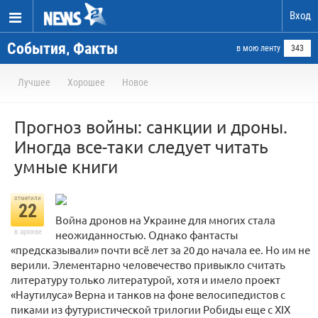
Вход
События, Факты
в мою ленту
343
Лучшее
Хорошее
Новое
Прогноз войны: санкции и дроны.
Иногда все-таки следует читать
умные книги
отметили
22
Война дронов на Украине для многих стала
в архиве
неожиданностью. Однако фантасты
«предсказывали» почти всё лет за 20 до начала ее. Но им не
верили. Элементарно человечество привыкло считать
литературу только литературой, хотя и имело проект
«Наутилуса» Верна и танков на фоне велосипедистов с
пиками из футуристической трилогии Робиды еще с XIX