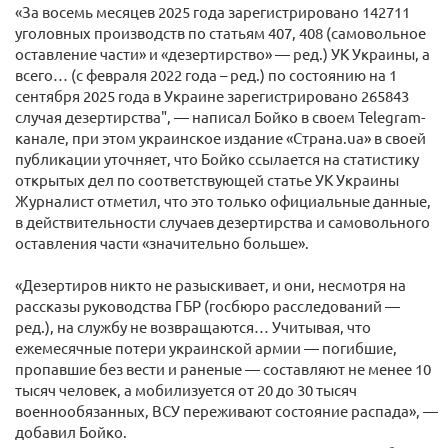
«За восемь месяцев 2025 года зарегистрировано 142711
уголовных производств по статьям 407, 408 (самовольное
оставление части» и «дезертирство» — ред.) УК Украины, а
всего… (с февраля 2022 года – ред.) по состоянию на 1
сентября 2025 года в Украине зарегистрировано 265843
случая дезертирства", — написал Бойко в своем Telegram-
канале, при этом украинское издание «Страна.ua» в своей
публикации уточняет, что Бойко ссылается на статистику
открытых дел по соответствующей статье УК Украины
Журналист отметил, что это только официальные данные,
в действительности случаев дезертирства и самовольного
оставления части «значительно больше».
«Дезертиров никто не разыскивает, и они, несмотря на
рассказы руководства ГБР (госбюро расследований —
ред.), на службу не возвращаются… Учитывая, что
ежемесячные потери украинской армии — погибшие,
пропавшие без вести и раненые — составляют не менее 10
тысяч человек, а мобилизуется от 20 до 30 тысяч
военнообязанных, ВСУ переживают состояние распада», —
добавил Бойко.