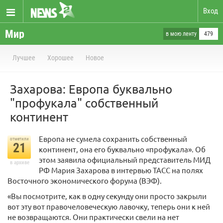
Вход
Мир
в мою ленту
479
Лучшее
Хорошее
Новое
Захарова: Европа буквально
"профукала" собственный
континент
Европа не сумела сохранить собственный
отметили
21
континент, она его буквально «профукала». Об
этом заявила официальный представитель МИД
в архиве
РФ Мария Захарова в интервью ТАСС на полях
Восточного экономического форума (ВЭФ).
«Вы посмотрите, как в одну секунду они просто закрыли
вот эту вот правочеловеческую лавочку, теперь они к ней
не возвращаются. Они практически свели на нет