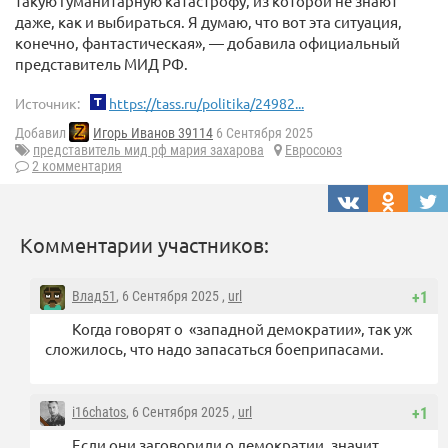
такую гуманитарную катастрофу, из которой не знают
даже, как и выбираться. Я думаю, что вот эта ситуация,
конечно, фантастическая», — добавила официальный
представитель МИД РФ.
Источник:
https://tass.ru/politika/24982...
Добавил
Игорь Иванов 39114
6 Сентября 2025
представитель мид рф мария захарова
Евросоюз
2 комментария
Комментарии участников:
Влад51
, 6 Сентября 2025 ,
url
+1
Когда говорят о «западной демократии», так уж
сложилось, что надо запасаться боеприпасами.
i16chatos
, 6 Сентября 2025 ,
url
+1
Если они заговорили о демократии, значит,