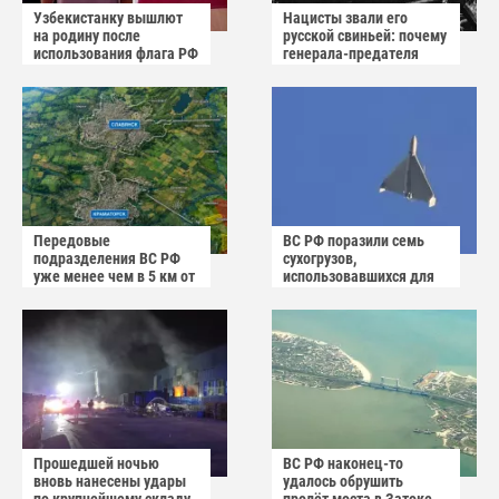
Узбекистанку вышлют
Нацисты звали его
на родину после
русской свиньей: почему
использования флага РФ
генерала-предателя
как коврика
Власова казнили без
публичного суда
Передовые
ВС РФ поразили семь
подразделения ВС РФ
сухогрузов,
уже менее чем в 5 км от
использовавшихся для
Краматорска и
снабжения ВСУ
Славянска
Прошедшей ночью
ВС РФ наконец-то
вновь нанесены удары
удалось обрушить