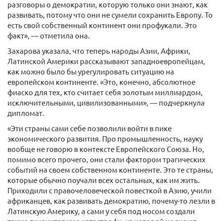
разговоры о демократии, которую только они знают, как
развивать, потому что они не сумели сохранить Европу. То
есть свой собственный континент они профукали. Это
факт», — отметила она.
Захарова указала, что теперь народы Азии, Африки,
Латинской Америки рассказывают западноевропейцам,
как можно было бы урегулировать ситуацию на
европейском континенте. «Это, конечно, абсолютное
фиаско для тех, кто считает себя золотым миллиардом,
исключительными, цивилизованными», — подчеркнула
дипломат.
«Эти страны сами себе позволили войти в пике
экономического развития. Про промышленность, науку
вообще не говорю в контексте Европейского Союза. Но,
помимо всего прочего, они стали фактором трагических
событий на своем собственном континенте. Это те страны,
которые обычно поучали всех остальных, как им жить.
Приходили с правочеловеческой повесткой в Азию, учили
африканцев, как развивать демократию, почему-то лезли в
Латинскую Америку, а сами у себя под носом создали