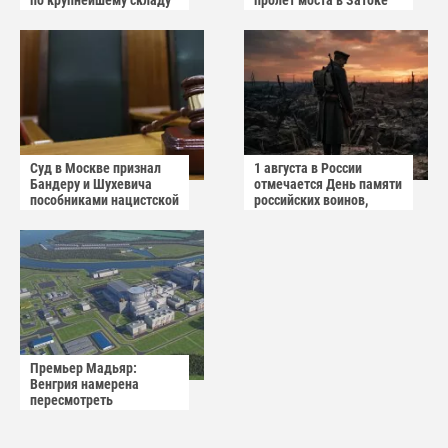
по крупнейшему складу
пролёт моста в Затоке
украинского
Одесской области
маркетплейса Rozetka
Суд в Москве признал
1 августа в России
Бандеру и Шухевича
отмечается День памяти
пособниками нацистской
российских воинов,
Германии
погибших в Первой
мировой войне 1914–
1918 годов.
Премьер Мадьяр:
Венгрия намерена
пересмотреть
соглашение с Россией по
АЭС "Пакш-2"