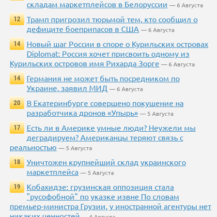
складам маркетплейсов в Белоруссии
— 6 Августа
Трамп пригрозил тюрьмой тем, кто сообщил о
12
дефиците боеприпасов в США
— 6 Августа
Новый шаг России в споре о Курильских островах
14
Diplomat: Россия хочет присвоить одному из
Курильских островов имя Рихарда Зорге
— 6 Августа
Германия не может быть посредником по
14
Украине, заявил МИД
— 6 Августа
В Екатеринбурге совершено покушение на
20
разработчика дронов «Упырь»
— 5 Августа
Есть ли в Америке умные люди? Неужели мы
17
деградируем? Американцы теряют связь с
реальностью
— 5 Августа
Уничтожен крупнейший склад украинского
18
маркетплейса
— 5 Августа
Кобахидзе: грузинская оппозиция стала
19
"русофобной" по указке извне По словам
премьер-министра Грузии, у иностранной агентуры нет
никаких ценностей
— 4 Августа