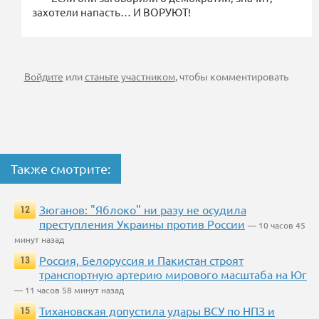
захотели напасть… И ВОРУЮТ!
Войдите
или
станьте участником
, чтобы комментировать
Также смотрите:
Зюганов: "Яблоко" ни разу не осудила
12
преступления Украины против России
— 10 часов 45
минут назад
Россия, Белоруссия и Пакистан строят
13
транспортную артерию мирового масштаба на Юг
— 11 часов 58 минут назад
Тихановская допустила удары ВСУ по НПЗ и
15