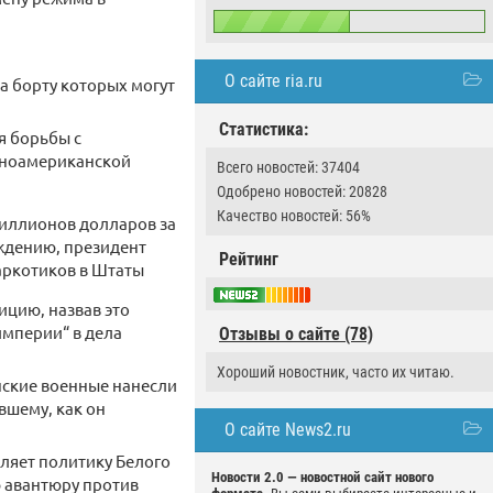
О сайте ria.ru
а борту которых могут
Статистика:
я борьбы с
иноамериканской
Всего новостей: 37404
Одобрено новостей: 20828
Качество новостей: 56%
миллионов долларов за
ждению, президент
Рейтинг
аркотиков в Штаты
ицию, назвав это
империи“ в дела
Отзывы о сайте (78)
Хороший новостник, часто их читаю.
нские военные нанесли
вшему, как он
О сайте News2.ru
еляет политику Белого
Новости 2.0 — новостной сайт нового
ю авантюру против