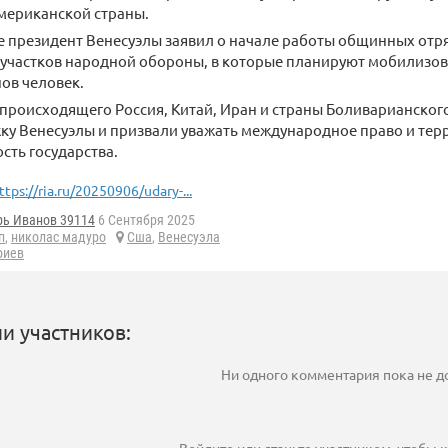
мериканской страны.
е президент Венесуэлы заявил о начале работы общинных отр
 участков народной обороны, в которые планируют мобилизов
ов человек.
происходящего Россия, Китай, Иран и страны Боливарианског
ку Венесуэлы и призвали уважать международное право и те
сть государства.
ttps://ria.ru/20250906/udary-...
рь Иванов 39114
6 Сентября 2025
п
,
николас мадуро
Сша
,
Венесуэла
риев
и участников:
Ни одного комментария пока не 