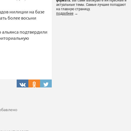
формата.
Вы сами выбираете интересные и
актуальные темы. Самые лучшие попадают
на главную страницу.
ядов милиции на базе
подробнее
→
ать более восьми
о альянса подтвердили
рриториальную
добавлено