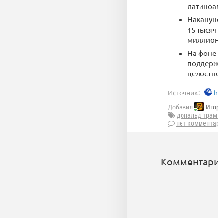
латиноа
Наканун
15 тысяч
миллион
На фоне 
поддерж
целостно
Источник:
h
Добавил
Иго
дональд трам
нет коммента
Комментари