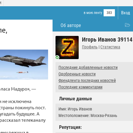
И
Вход
в мою ленту
383
Об авторе
е,
Игорь Иванов 39114
Профиль
|
Статистика
Последние добавленные новости
Одобренные новости
Френдлента последних новостей
Последние комментарии
оласа Мадуро», —
Личные данные
м не исключена
траны покинуть пост.
Имя: Игорь Иванов
угадать будущее. А
Местоположение: Москва-Рязань
 рассказал телеканалу
Репутация:
мену режима в