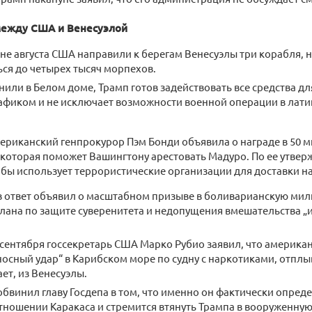
между США и Венесуэлой
не августа США направили к берегам Венесуэлы три корабля, н
ся до четырех тысяч морпехов.
нили в Белом доме, Трамп готов задействовать все средства дл
афиком и не исключает возможности военной операции в лат
ериканский генпрокурор Пэм Бонди объявила о награде в 50 
которая поможет Вашингтону арестовать Мадуро. По ее утвер
бы использует террористические организации для доставки н
 ответ объявил о масштабном призыве в боливарианскую мил
лана по защите суверенитета и недопущения вмешательства „
сентября госсекретарь США Марко Рубио заявил, что америка
осный удар“ в Карибском море по судну с наркотиками, отплы
ет, из Венесуэлы.
бвинил главу Госдепа в том, что именно он фактически опред
тношении Каракаса и стремится втянуть Трампа в вооруженну