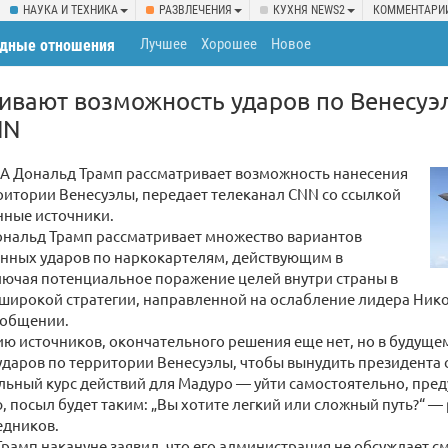
НАУКА И ТЕХНИКА
РАЗВЛЕЧЕНИЯ
КУХНЯ NEWS2
КОММЕНТАРИ
Лучшее
Хорошее
Новое
дные отношения
вают возможность ударов по Венесуэл
NN
А Дональд Трамп рассматривает возможность нанесения
ритории Венесуэлы, передает телеканал CNN со ссылкой
нные источники.
ональд Трамп рассматривает множество вариантов
енных ударов по наркокартелям, действующим в
лючая потенциальное поражение целей внутри страны в
широкой стратегии, направленной на ослабление лидера Ник
ообщении.
ю источников, окончательного решения еще нет, но в будуще
даров по территории Венесуэлы, чтобы вынудить президента с
ьный курс действий для Мадуро — уйти самостоятельно, пред
ю, посыл будет таким: „Вы хотите легкий или сложный путь?“ —
едников.
Трамп накануне заявил, что его администрация не обсуждает с