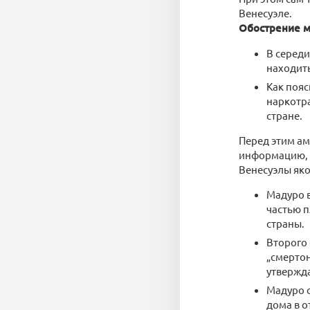
Венесуэле.
Обострение 
В середи
находить
Как пояс
наркотр
стране.
Перед этим ам
информацию, 
Венесуэлы яко
Мадуро в
частью п
страны.
Второго 
„смертон
утвержда
Мадуро о
дома в о