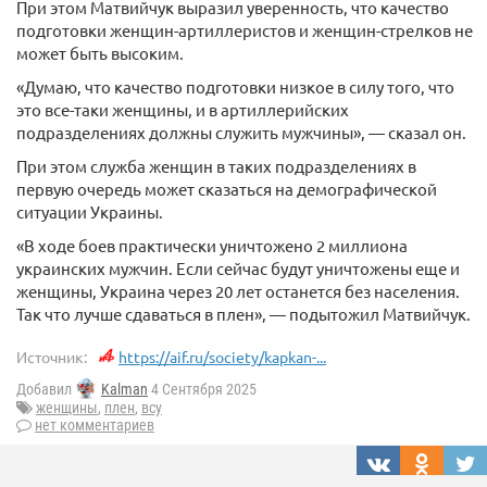
При этом Матвийчук выразил уверенность, что качество
подготовки женщин-артиллеристов и женщин-стрелков не
может быть высоким.
«Думаю, что качество подготовки низкое в силу того, что
это все-таки женщины, и в артиллерийских
подразделениях должны служить мужчины», — сказал он.
При этом служба женщин в таких подразделениях в
первую очередь может сказаться на демографической
ситуации Украины.
«В ходе боев практически уничтожено 2 миллиона
украинских мужчин. Если сейчас будут уничтожены еще и
женщины, Украина через 20 лет останется без населения.
Так что лучше сдаваться в плен», — подытожил Матвийчук.
Источник:
https://aif.ru/society/kapkan-...
Добавил
Kalman
4 Сентября 2025
женщины
,
плен
,
всу
нет комментариев