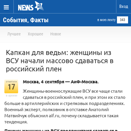
Вход
События, Факты
в мою ленту
343
Лучшее
Хорошее
Новое
Капкан для ведьм: женщины из
ВСУ начали массово сдаваться в
российский плен
Москва, 4 сентября — АиФ-Москва.
отметили
17
Женщины-военнослужащие ВСУ все чаще стали
в архиве
сдаваться в российский плен, и при этом их стало
больше в артиллерийских и стрелковых подразделениях.
Военный эксперт, полковник в отставке Анатолий
Матвийчук объяснил aif.ru, почему складывается такая
тенденция.
Почему женщины из ВСУ предпочитают сдаваться в