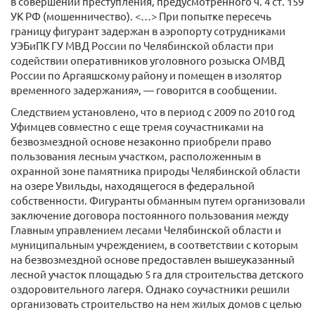
в совершении преступления, предусмотренного ч. 4 ст. 159
УК РФ (мошенничество). <…> При попытке пересечь
границу фигурант задержан в аэропорту сотрудниками
УЭБиПК ГУ МВД России по Челябинской области при
содействии оперативников уголовного розыска ОМВД
России по Аргаяшскому району и помещен в изолятор
временного задержания», — говорится в сообщении.
Следствием установлено, что в период с 2009 по 2010 год
Уфимцев совместно с еще тремя соучастниками на
безвозмездной основе незаконно приобрели право
пользования лесным участком, расположенным в
охранной зоне памятника природы Челябинской области
на озере Увильды, находящегося в федеральной
собственности. Фигуранты обманным путем организовали
заключение договора постоянного пользования между
Главным управлением лесами Челябинской области и
муниципальным учреждением, в соответствии с которым
на безвозмездной основе предоставлен вышеуказанный
лесной участок площадью 5 га для строительства детского
оздоровительного лагеря. Однако соучастники решили
организовать строительство на нем жилых домов с целью