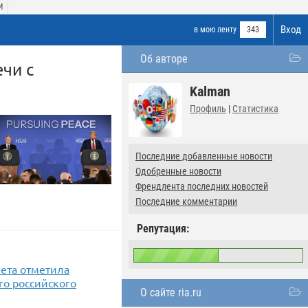
И
Вход
в мою ленту
343
Об авторе
чи с
Kalman
Профиль
|
Статистика
Последние добавленные новости
Одобренные новости
Френдлента последних новостей
Последние комментарии
Репутация:
зета отметила
го российского
О сайте ria.ru