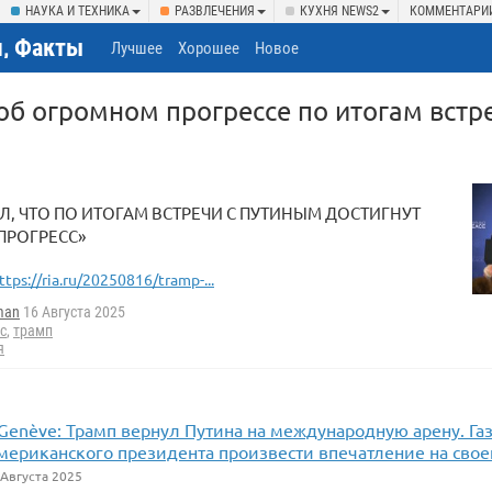
НАУКА И ТЕХНИКА
РАЗВЛЕЧЕНИЯ
КУХНЯ NEWS2
КОММЕНТАРИ
, Факты
Лучшее
Хорошее
Новое
об огромном прогрессе по итогам встре
Л, ЧТО ПО ИТОГАМ ВСТРЕЧИ С ПУТИНЫМ ДОСТИГНУТ
ПРОГРЕСС»
ttps://ria.ru/20250816/tramp-...
man
16 Августа 2025
с
,
трамп
я
 Genève: Трамп вернул Путина на международную арену. Га
мериканского президента произвести впечатление на свое
Августа 2025