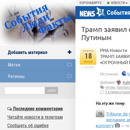
КОРОНАВИРУС
НОВОСТИ
События
Трамп заявил 
Путиным
РИА Новости
отметили
Добавить материал
18
ТРАМП ЗАЯВИ
«ОГРОМНЫЙ 
человек
Метки
в архиве
Источник:
h
Регионы
Добавил
Kal
путин
,
прогрес
3 комментари
На эту же тему:
Последние комментарии
Tribune de
16
Читайте новости в телеграм
желание а
коллегу
Сообщить об ошибке
— 16 