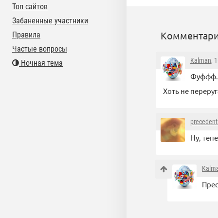
Топ сайтов
Забаненные участники
Комментари
Правила
Частые вопросы
Kalman
, 
Ночная тема
Фуффф..
Хоть не переру
precedent
Ну, теп
Kalm
Прес