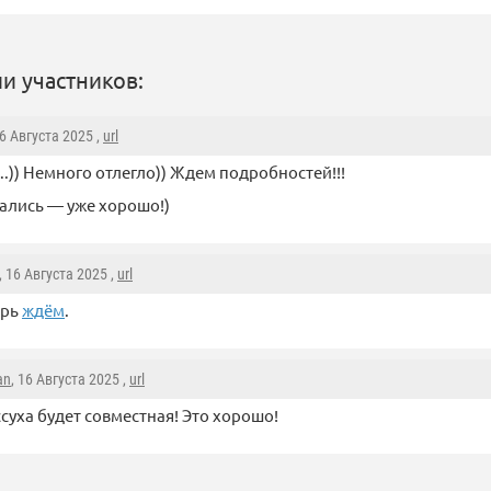
и участников:
16 Августа 2025 ,
url
.)) Немного отлегло)) Ждем подробностей!!!
гались — уже хорошо!)
, 16 Августа 2025 ,
url
ерь
ждём
.
an
, 16 Августа 2025 ,
url
суха будет совместная! Это хорошо!