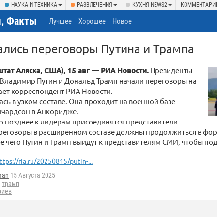
НАУКА И ТЕХНИКА
РАЗВЛЕЧЕНИЯ
КУХНЯ NEWS2
КОММЕНТАРИ
, Факты
Лучшее
Хорошее
Новое
ались переговоры Путина и Трампа
ат Аляска, США), 15 авг — РИА Новости.
Президенты
 Владимир Путин и Дональд Трамп начали переговоры на
ает корреспондент РИА Новости.
ась в узком составе. Она проходит на военной базе
чардсон в Анкоридже.
о позднее к лидерам присоединятся представители
ереговоры в расширенном составе должны продолжиться в фор
ле чего Путин и Трамп выйдут к представителям СМИ, чтобы по
ttps://ria.ru/20250815/putin-...
man
15 Августа 2025
,
трамп
риев