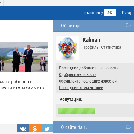
И
Вход
в мою ленту
343
Об авторе
Kalman
Профиль
|
Статистика
Последние добавленные новости
Одобренные новости
мате рабочего
Френдлента последних новостей
двести итоги саммита.
Последние комментарии
Репутация:
О сайте ria.ru