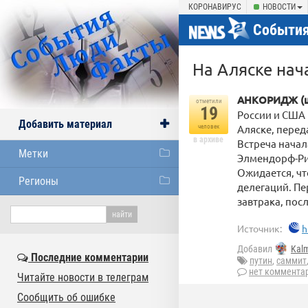
КОРОНАВИРУС
НОВОСТИ
События
На Аляске нач
АНКОРИДЖ (шт
отметили
19
России и США
Добавить материал
Аляске, перед
человек
в архиве
Встреча начал
Метки
Элмендорф-Ри
Ожидается, чт
Регионы
делегаций. П
завтрака, пос
Источник:
h
Добавил
Kal
Последние комментарии
путин
,
саммит
нет коммента
Читайте новости в телеграм
Сообщить об ошибке