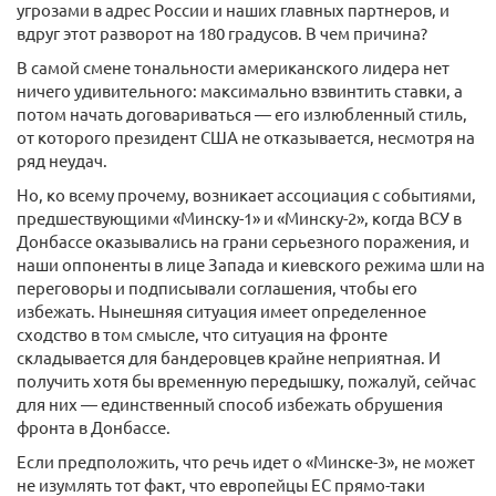
угрозами в адрес России и наших главных партнеров, и
вдруг этот разворот на 180 градусов. В чем причина?
В самой смене тональности американского лидера нет
ничего удивительного: максимально взвинтить ставки, а
потом начать договариваться — его излюбленный стиль,
от которого президент США не отказывается, несмотря на
ряд неудач.
Но, ко всему прочему, возникает ассоциация с событиями,
предшествующими «Минску-1» и «Минску-2», когда ВСУ в
Донбассе оказывались на грани серьезного поражения, и
наши оппоненты в лице Запада и киевского режима шли на
переговоры и подписывали соглашения, чтобы его
избежать. Нынешняя ситуация имеет определенное
сходство в том смысле, что ситуация на фронте
складывается для бандеровцев крайне неприятная. И
получить хотя бы временную передышку, пожалуй, сейчас
для них — единственный способ избежать обрушения
фронта в Донбассе.
Если предположить, что речь идет о «Минске-3», не может
не изумлять тот факт, что европейцы ЕС прямо-таки