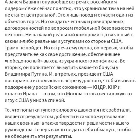
А зачем Вашингтону вообще встреча с российским
лидером? Уже сейчас понятно, что украинская тема на ней
не станет центральной. Это лишь повод и отчасти один из
объектов торга. Но ожидать честных и равноправных
договоренностей по вопросам глобальной безопасности
не стоит. Ни на какой реальный компромисс, связанный с
какими-либо реальными уступками со стороны США,
Трамп не пойдет. Но встреча ему нужна, во-первых, чтобы
представить ее как свое достижение, обеспечившее
«победоносный» выход из украинского конфликта. Во-
вторых, он попытается вымутить какие-то бонусы у
Владимира Путина. И, в-третьих, президент США
постарается использовать встречу для того, чтобы вызвать
подозрение у российских союзников — КНДР, КНР и
отчасти Ирана — в том, что Москва готова вести какую-то
игру с США у них за спиной.
То, что попытки тупого силового давления не сработали,
является результатом доблести и самопожертвования
наших военных, а также твердости и решимости нашего
руководства. Теперь важно не дать себя обмануть, чтобы
не обесценить эти результаты.