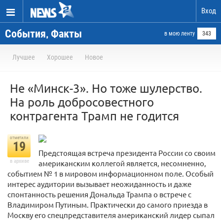
Вход
События, Факты
в мою ленту
343
Лучшее
Хорошее
Новое
Не «Минск-3». Но тоже шулерство.
На роль добросовестного
контрагента Трамп не годится
отметили
19
Предстоящая встреча президента России со своим
в архиве
американским коллегой является, несомненно,
событием № 1 в мировом информационном поле. Особый
интерес аудитории вызывает неожиданность и даже
спонтанность решения Дональда Трампа о встрече с
Владимиром Путиным. Практически до самого приезда в
Москву его спецпредставителя американский лидер сыпал