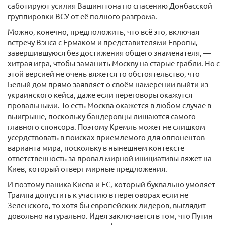
саботируют усилия Вашингтона по спасению Донбасской
группировки ВСУ от её полного разгрома.
Можно, конечно, предположить, что всё это, включая
встречу Вэнса с Ермаком и представителями Европы,
завершившуюся без достижения общего знаменателя, —
хитрая игра, чтобы заманить Москву на старые грабли. Но с
этой версией не очень вяжется то обстоятельство, что
Белый дом прямо заявляет о своём намерении выйти из
украинского кейса, даже если переговоры окажутся
провальными. То есть Москва окажется в любом случае в
выигрыше, поскольку бандеровцы лишаются самого
главного спонсора. Поэтому Кремль может не слишком
усердствовать в поисках приемлемого для оппонентов
варианта мира, поскольку в нынешнем контексте
ответственность за провал мирной инициативы ляжет на
Киев, который отверг мирные предложения.
И поэтому паника Киева и ЕС, который буквально умоляет
Трампа допустить к участию в переговорах если не
Зеленского, то хотя бы европейских лидеров, выглядит
довольно натурально. Идея заключается в том, что Путин