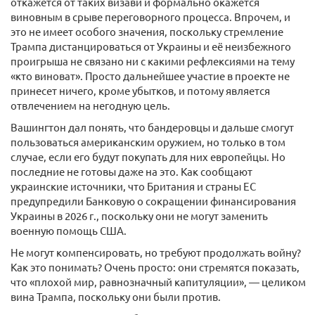
откажется от таких визави и формально окажется
виновным в срыве переговорного процесса. Впрочем, и
это не имеет особого значения, поскольку стремление
Трампа дистанцироваться от Украины и её неизбежного
проигрыша не связано ни с какими рефлексиями на тему
«кто виноват». Просто дальнейшее участие в проекте не
принесет ничего, кроме убытков, и потому является
отвлечением на негодную цель.
Вашингтон дал понять, что бандеровцы и дальше смогут
пользоваться американским оружием, но только в том
случае, если его будут покупать для них европейцы. Но
последние не готовы даже на это. Как сообщают
украинские источники, что Британия и страны ЕС
предупредили Банковую о сокращении финансирования
Украины в 2026 г., поскольку они не могут заменить
военную помощь США.
Не могут компенсировать, но требуют продолжать войну?
Как это понимать? Очень просто: они стремятся показать,
что «плохой мир, равнозначный капитуляции», — целиком
вина Трампа, поскольку они были против.