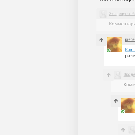
Экс депутат 
Комментари
prece
Как 
разм
Экс д
Комм