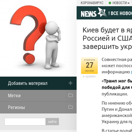
КОРОНАВИРУС
НОВОСТИ
! ВСЕ НОВО
Киев будет в 
Россией и США
завершить ук
Совместная р
отметили
27
может поспос
информацию
человек
в архиве
«
Трамп мог б
Добавить материал
победой для 
публикации.
Метки
По мнению об
Регионы
Путин и Донал
американской 
Украину для п
В статье подч