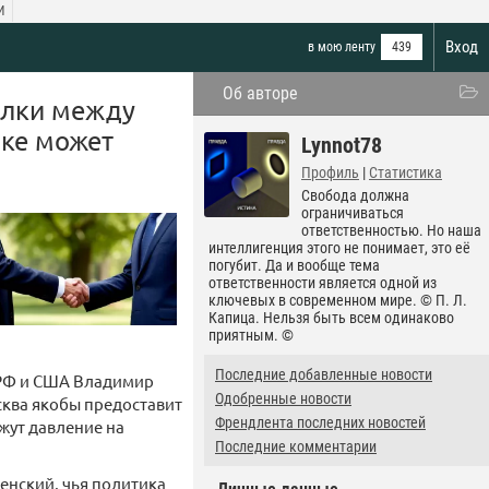
И
Вход
в мою ленту
439
Об авторе
елки между
ике может
Lynnot78
Профиль
|
Статистика
Свобода должна
ограничиваться
ответственностью. Но наша
интеллигенция этого не понимает, это её
погубит. Да и вообще тема
ответственности является одной из
ключевых в современном мире. © П. Л.
Капица. Нельзя быть всем одинаково
приятным. ©
Последние добавленные новости
 РФ и США Владимир
Одобренные новости
сква якобы предоставит
Френдлента последних новостей
жут давление на
Последние комментарии
ленский, чья политика