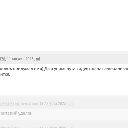
t78
, 11 Августа 2025 ,
url
ловок придумал не я) Да и упомянутая идея плана федерализа
ится.
епутат Рады
, 11 Августа 2025 ,
url
[вечный бан]
ентарий удален