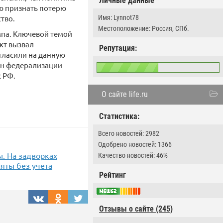
Личные данные
ью признать потерю
тво.
Имя: Lynnot78
Местоположение: Россия, СПб.
ампа. Ключевой темой
кт вызвал
Репутация:
игласили на данную
ан федерализации
с РФ.
О сайте life.ru
Статистика:
Всего новостей: 2982
Одобрено новостей: 1366
ы. На задворках
Качество новостей: 46%
яты без учета
Рейтинг
Отзывы о сайте (245)