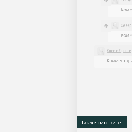
Экс д
Комм
Север
Комм
Киев в Ярости
Комментари
Также смотрите: