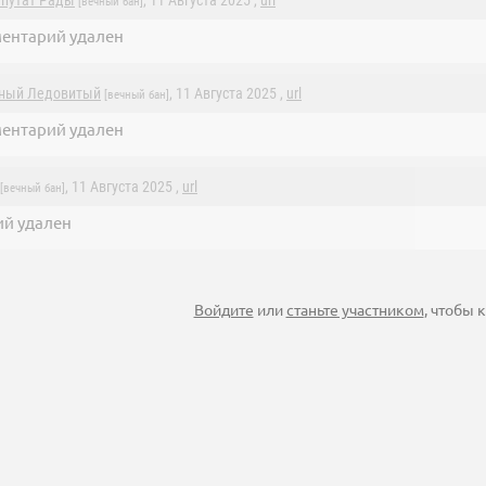
епутат Рады
, 11 Августа 2025 ,
url
[вечный бан]
ентарий удален
ный Ледовитый
, 11 Августа 2025 ,
url
[вечный бан]
ентарий удален
, 11 Августа 2025 ,
url
[вечный бан]
й удален
Войдите
или
станьте участником
, чтобы