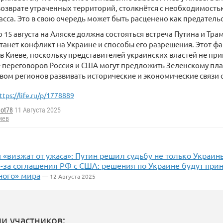
возврате утраченных территорий, столкнётся с необходимост
сса. Это в свою очередь может быть расценено как предательс
 15 августа на Аляске должна состояться встреча Путина и Тр
танет конфликт на Украине и способы его разрешения. Этот фа
в Киеве, поскольку представителей украинских властей не пр
е переговоров Россия и США могут предложить Зеленскому пл
вом регионов развивать исторические и экономические связи 
ttps://life.ru/p/1778889
not78
11 Августа 2025
иев
«визжат от ужаса»: Путин решил судьбу не только Украин
-за соглашения РФ с США: решения по Украине будут прин
ного» мира
— 12 Августа 2025
и участников: