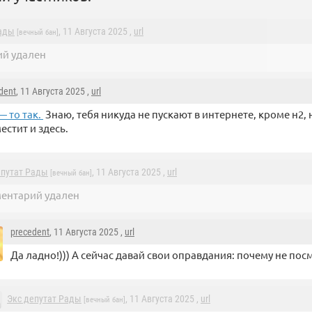
Рады
, 11 Августа 2025 ,
url
[вечный бан]
й удален
dent
, 11 Августа 2025 ,
url
— то так.
Знаю, тебя никуда не пускают в интернете, кроме н2, 
естит и здесь.
епутат Рады
, 11 Августа 2025 ,
url
[вечный бан]
ентарий удален
precedent
, 11 Августа 2025 ,
url
Да ладно!))) А сейчас давай свои оправдания: почему не посм
Экс депутат Рады
, 11 Августа 2025 ,
url
[вечный бан]