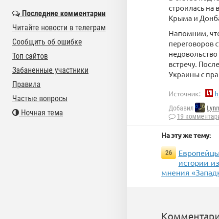
строилась на 
Последние комментарии
Крыма и Донба
Читайте новости в телеграм
Напомним, что
Сообщить об ошибке
переговоров с
недовольство 
Топ сайтов
встречу. Посл
Забаненные участники
Украины с пра
Правила
Источник:
h
Частые вопросы
Добавил
Lyn
Ночная тема
19 комментар
На эту же тему:
Европейцы 
26
истории из
мнения «Запад
Комментари