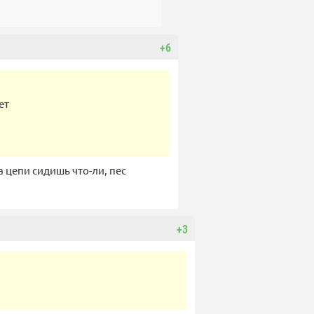
+6
ет
а цепи сидишь что-ли, пес
+3