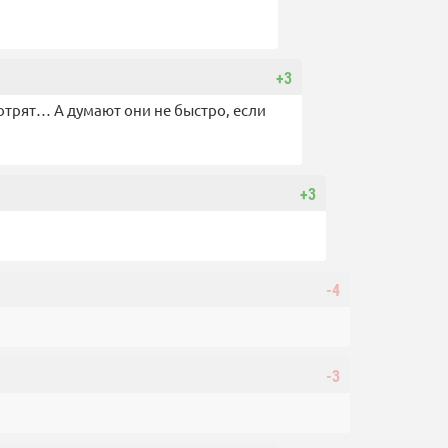
+3
отрят… А думают они не быстро, если
+3
-4
-3