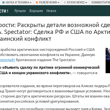
НАУКА И ТЕХНИКА
РАЗВЛЕЧЕНИЯ
КУХНЯ NEWS2
КОММЕНТАРИ
Лучшее
Хорошее
Новое
СТИ !
ярости: Раскрыты детали возможной сд
. Spectator: Сделка РФ и США по Аркт
раинский конфликт
азработка арктических месторождений Россией и США
обствовать окончанию конфликта на Украине. Данную
передаёт
британское издание The Spectator.
ы объявить сделку по Арктике огромной коммерческой
США и концом украинского конфликта
», — говорится в
озревателя издания, во время переговоров на Аляске лидеры
ьд Трамп могут договориться о взаимовыгодных условиях. Мо
стороне доступ к арктическим ресурсам. Штаты же взамен ока
ринятия российских условий урегулирования.
ёркивается, что подобное соглашение вызовет гнев у Киева. Зе