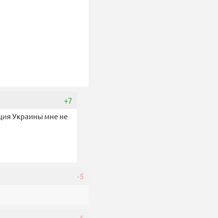
+7
ция Украины мне не
-5