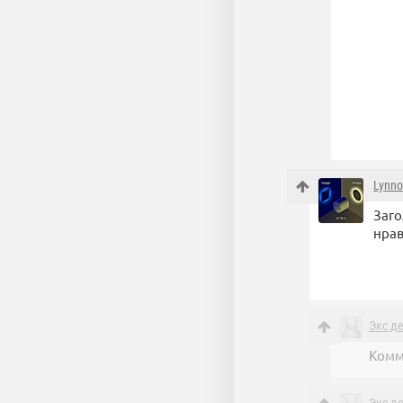
Lynno
Заго
нрав
Экс д
Комм