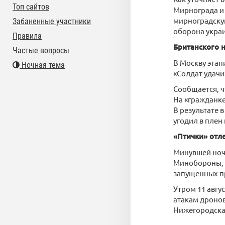
Топ сайтов
Мирнограда и 
мирноградскую
Забаненные участники
оборона укра
Правила
Британского 
Частые вопросы
В Москву этап
Ночная тема
«Солдат удачи
Сообщается, ч
На «гражданке
В результате 
угодил в плен
«Птички» отл
Минувшей ноч
Минобороны, 
запущенных п
Утром 11 авгу
атакам дронов
Нижегородская