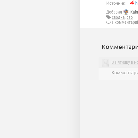
Источник:
h
Добавил
Kal
сводка
,
сво
1 комментари
Комментари
В Пятницу в Р
Комментари