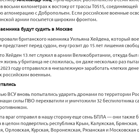
в восьми километрах к востоку от трассы Т0515, соединяющей
 агломерацию с Добропольем. Если российские военные освоб
инской армии посыпется широким фронтом.
наемника будут судить в Москве
ировали британского наемника Уильяма Хейдена, который вое
» предстанет перед судом, ему грозит до 15 лет лишения свобо
то Хейден 13 лет служил в армии Великобритании, откуда был
» жизнь у британца не сложилась, он даже несколько раз пыта
в 2023 году отправился в «незалежную» заработать «легких дене
 к российским военным.
етались
ью ВСУ вновь попытались ударить дронами по территории Ро
наши силы ПВО перехватили и уничтожили 32 беспилотника са
ротивником.
ста враг отправил в нашу сторону еще семь БПЛА — они также
 в целом подверглись республика Крым, Калужская, Брянская,
, Орловская, Курская, Воронежская, Рязанская и Московская 