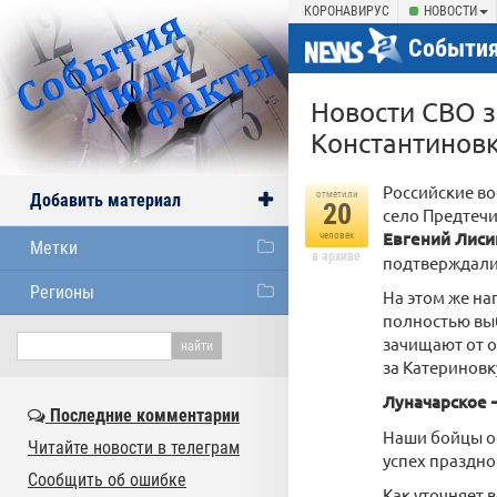
КОРОНАВИРУС
НОВОСТИ
События
Новости СВО з
Константинов
Российские во
отметили
Добавить материал
20
село Предтечи
Евгений Лис
человек
Метки
в архиве
подтверждали
Регионы
На этом же на
полностью выб
зачищают от о
за Катериновк
Луначарское 
Последние комментарии
Наши бойцы о
Читайте новости в телеграм
успех праздно
Сообщить об ошибке
Как уточняет 