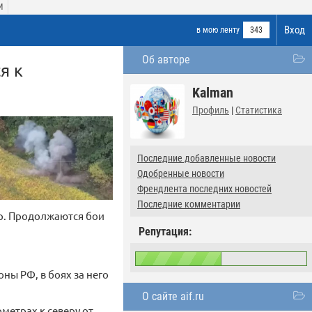
И
Вход
в мою ленту
343
Об авторе
я к
Kalman
Профиль
|
Статистика
Последние добавленные новости
Одобренные новости
Френдлента последних новостей
Последние комментарии
Яр. Продолжаются бои
Репутация:
ы РФ, в боях за него
О сайте aif.ru
метрах к северу от