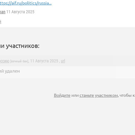
ttps://aif.ru/politics/russia...
man
11 Августа 2025
й
и участников:
оссию
, 11 Августа 2025 ,
url
[вечный бан]
й удален
Войдите
или
станьте участником
, чтобы