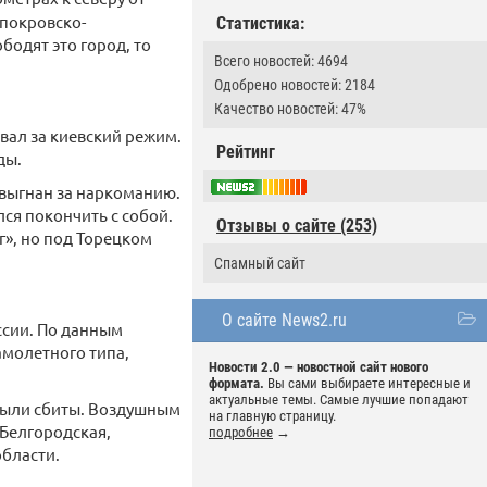
 покровско-
Статистика:
одят это город, то
Всего новостей: 4694
Одобрено новостей: 2184
Качество новостей: 47%
вал за киевский режим.
Рейтинг
ды.
 выгнан за наркоманию.
лся покончить с собой.
Отзывы о сайте (253)
г», но под Торецком
Спамный сайт
О сайте News2.ru
ссии. По данным
молетного типа,
Новости 2.0 — новостной сайт нового
формата.
Вы сами выбираете интересные и
актуальные темы. Самые лучшие попадают
 были сбиты. Воздушным
на главную страницу.
 Белгородская,
подробнее
→
области.