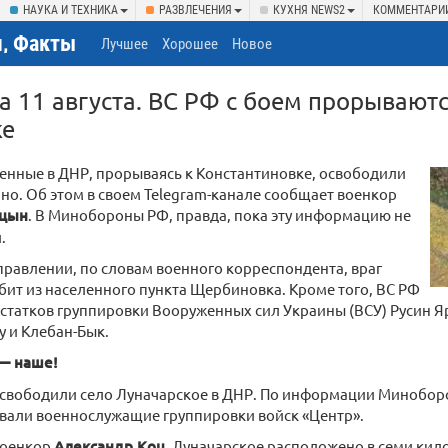
НАУКА И ТЕХНИКА
РАЗВЛЕЧЕНИЯ
КУХНЯ NEWS2
КОММЕНТАРИ
, Факты
Лучшее
Хорошее
Новое
а 11 августа. ВС РФ с боем прорываютс
ке
енные в ДНР, прорываясь к Константиновке, освободили
но. Об этом в своем Telegram-канале сообщает военкор
ицын
. В Минобороны РФ, правда, пока эту информацию не
.
правлении, по словам военного корреспондента, враг
ит из населенного пункта Щербиновка. Кроме того, ВС РФ
статков группировки Вооруженных сил Украины (ВСУ) Русин 
у и Клебан-Бык.
— наше!
свободили село Луначарское в ДНР. По информации Миноборон
вали военнослужащие группировки войск «Центр».
военкор
Александр Коц
, Луначарское расположено в семи кило