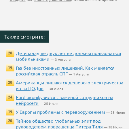
Также смотрите:
Дети младше двух лет не должны пользоваться
20
мобильниками
— 3 Августа
Газ без иностранных лицензий. Как меняется
19
российская отрасль СПГ
— 1 Августа
Американцы лишаются дешевого электричества
20
из-за ЦОДов
— 30 Июля
Ford оконфузился с заменой сотрудников на
24
нейросети
— 25 Июля
У Европы проблемы с перевооружением
19
— 23 Июля
Тайное общество глобальных элит под
20
руководством извращенца Питера Тиля
— 18 Июля