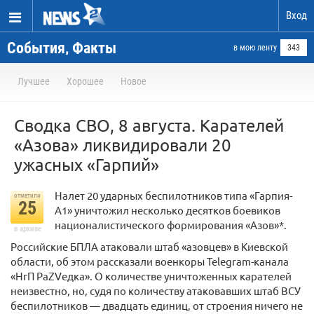
Вход
События, Факты
в мою ленту
343
Лучшее
Хорошее
Новое
Сводка СВО, 8 августа. Карателей
«Азова» ликвидировали 20
ужасных «Гарпий»
Налет 20 ударных беспилотников типа «Гарпия-
отметили
25
А1» уничтожил несколько десятков боевиков
националистического формирования «Азов»*.
в архиве
Российские БПЛА атаковали штаб «азовцев» в Киевской
области, об этом рассказали военкоры Telegram-канала
«НгП РаZVедка». О количестве уничтоженных карателей
неизвестно, но, судя по количеству атаковавших штаб ВСУ
беспилотников — двадцать единиц, от строения ничего не