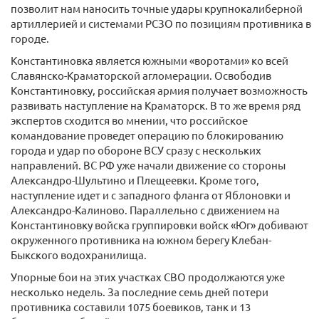
позволит нам наносить точные удары крупнокалиберной
артиллерией и системами РСЗО по позициям противника в
городе.
Константиновка является южными «воротами» ко всей
Славянско-Краматорской агломерации. Освободив
Константиновку, российская армия получает возможность
развивать наступление на Краматорск. В то же время ряд
экспертов сходится во мнении, что российское
командование проведет операцию по блокированию
города и удар по обороне ВСУ сразу с нескольких
направлений. ВС РФ уже начали движение со стороны
Александро-Шультино и Плещеевки. Кроме того,
наступление идет и с западного фланга от Яблоновки и
Александро-Калиново. Параллельно с движением на
Константиновку войска группировки войск «Юг» добивают
окруженного противника на южном берегу Клебан-
Быкского водохранилища.
Упорные бои на этих участках СВО продолжаются уже
несколько недель. За последние семь дней потери
противника составили 1075 боевиков, танк и 13