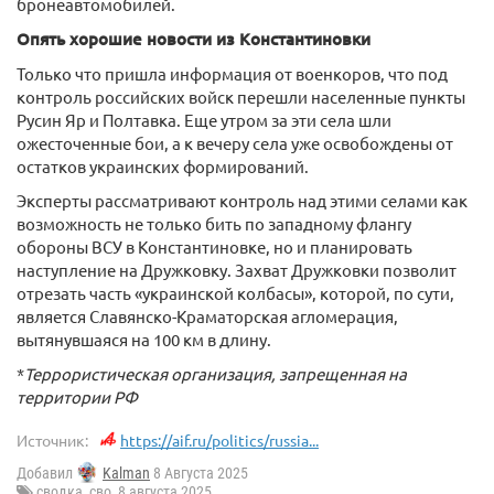
бронеавтомобилей.
Опять хорошие новости из Константиновки
Только что пришла информация от военкоров, что под
контроль российских войск перешли населенные пункты
Русин Яр и Полтавка. Еще утром за эти села шли
ожесточенные бои, а к вечеру села уже освобождены от
остатков украинских формирований.
Эксперты рассматривают контроль над этими селами как
возможность не только бить по западному флангу
обороны ВСУ в Константиновке, но и планировать
наступление на Дружковку. Захват Дружковки позволит
отрезать часть «украинской колбасы», которой, по сути,
является Славянско-Краматорская агломерация,
вытянувшаяся на 100 км в длину.
*
Террористическая организация, запрещенная на
территории РФ
Источник:
https://aif.ru/politics/russia...
Добавил
Kalman
8 Августа 2025
сводка
,
сво
,
8 августа 2025