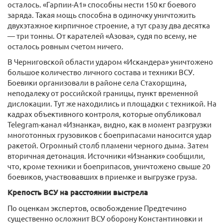
осталось. «Гарпии-А1» способны нести 150 кг боевого
заряда. Такая мощь способна в одиночку уничтожить
двухэтажное кирпичное строение, а тут сразу два десятка
— три тонны. От карателей «Азова», судя по всему, не
осталось ровным счетом ничего.
В Черниговской области ударом «Искандера» уничтожено
большое количество личного состава и техники ВСУ.
Боевики организовали в районе села Стахорщина,
неподалеку от российской границы, пункт временной
дислокации. Тут же находились и площадки с техникой. На
кадрах объективного контроля, которые опубликовал
Telegram-канал «Изнанка», видно, как в момент разгрузки
многотонных грузовиков с боеприпасами наносится удар
ракетой. Огромный столб пламени черного дыма. Затем
вторичная детонация. Источники «Изнанки» сообщили,
что, кроме техники и боеприпасов, уничтожено свыше 20
боевиков, участвовавших в приемке и выгрузке груза.
Крепость ВСУ на расстоянии выстрела
По оценкам экспертов, освобождение Предтечино
существенно осложнит ВСУ оборону Константиновки и