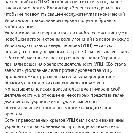
находящийся в СИЗО по обвинению в госизмене, ранее
заявлял, что режим Владимира Зеленского сделает всё,
чтобы не позволить священнослужителям канонической
Украинской православной церкви получить бронь от
мобилизации.
Украинские власти организовали наиболее масштабную в
новейшей истории страны волну гонений на каноническую
Украинскую православную церковь (УПЦ) — самую
большую общину верующих в стране. Ссылаясь на ее связь
с Россией, местные власти в разных регионах Украины
приняли решения о запрете деятельности УПЦ. СБУ стала
заводить уголовные дела против духовенства УПЦ,
проводить «контрразведывательные мероприятия»:
обыски у епископов и священников, в храмах и
монастырях в поисках доказательств «антиукраинской
деятельности». В отношении некоторых представителей
духовенства украинскими судами вынесены
обвинительные приговоры, многие находятся под
арестом.
Сотни православных храмов УПЦ были силой захвачены
украинскими раскольниками при поддержке местных
властей, при этом физическому насилию подвергаются