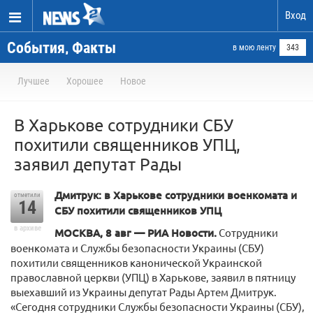
Вход
События, Факты
в мою ленту
343
Лучшее
Хорошее
Новое
В Харькове сотрудники СБУ
похитили священников УПЦ,
заявил депутат Рады
Дмитрук: в Харькове сотрудники военкомата и
отметили
14
СБУ похитили священников УПЦ
в архиве
МОСКВА, 8 авг — РИА Новости.
Сотрудники
военкомата и Службы безопасности Украины (СБУ)
похитили священников канонической Украинской
православной церкви (УПЦ) в Харькове, заявил в пятницу
выехавший из Украины депутат Рады Артем Дмитрук.
«Сегодня сотрудники Службы безопасности Украины (СБУ),