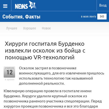
Вход
События, Факты
в мою ленту
343
Лучшее
Хорошее
Новое
Хирурги госпиталя Бурденко
извлекли осколок из бойца с
помощью VR-технологий
Осколок застрял в позвоночнике
отметили
12
военнослужащего, для его извлечения пришлось
использовать технологию так называемой
в архиве
дополненной реальности.
Ювелирную операцию провели в госпитале имени
Бурденко. Хирурги удалили крупный осколок из
позвоночника раненого участника спецоперации. Перед
хирургом проекция позвоночника и все это благодаря