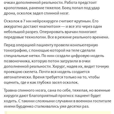
очкам дополненной реальности. Работа предстоит
кропотливая, ранение тяжелое. Боец попал под удар
дрона, осколок задел спинной мозг.
Осколок в 7 мм нейрохирурги считают крупным. Его
аккуратно достают «магнитом» — и все это через один
небольшой разрез. Оперировать врачам помогают
передовые технологии. Все в режиме реального времени.
Перед операцией пациенту провели компьютерную
томографию, с помощью которой на теле сделали
специальные метки. По ним создали цифровую модель
позвоночника, которую потом загрузили в очки
дополненной реальности. Хирург, надев их, видит точную
проекцию скелета. Почти вся модель создается
автоматически. Время требуется только на то, чтобы
оценить, где и как глубоко засел осколок.
Травма спинного мозга, сама по себе, тяжелая, но военные
хирурги дают благоприятный прогноз: пациент будет
ходить. С такими сложными случаями в военном госпитале
имени Бурденко сталкивались уже десятки раз.