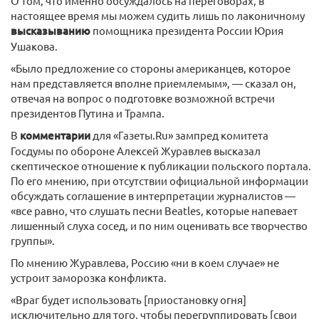
О том, что именно обсуждалось на переговорах, в
настоящее время мы можем судить лишь по лаконичному
высказыванию
помощника президента России Юрия
Ушакова.
«Было предложение со стороны американцев, которое
нам представляется вполне приемлемым», — сказал он,
отвечая на вопрос о подготовке возможной встречи
президентов Путина и Трампа.
В
комментарии
для «Газеты.Ru» зампред комитета
Госдумы по обороне Алексей Журавлев высказал
скептическое отношение к публикации польского портала.
По его мнению, при отсутствии официальной информации
обсуждать соглашение в интерпретации журналистов —
«все равно, что слушать песни Beatles, которые напевает
лишенный слуха сосед, и по ним оценивать все творчество
группы».
По мнению Журавлева, Россию «ни в коем случае» не
устроит заморозка конфликта.
«Враг будет использовать [приостановку огня]
исключительно для того, чтобы перегруппировать [свои