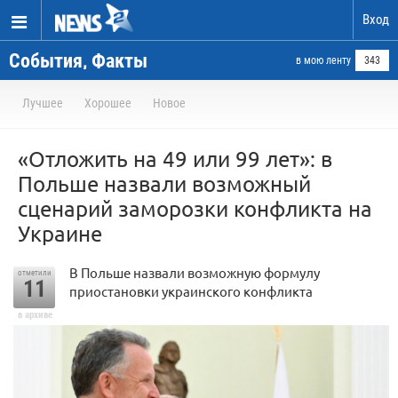
Вход
События, Факты
в мою ленту
343
Лучшее
Хорошее
Новое
«Отложить на 49 или 99 лет»: в
Польше назвали возможный
сценарий заморозки конфликта на
Украине
В Польше назвали возможную формулу
отметили
11
приостановки украинского конфликта
в архиве