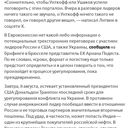
«Сомнительно, чтобы Уиткофф или Ушаков успели
поговорить с этим порталом. Вчера в разговоре лидеров
ничего такого не звучало, и Уиткофф ничего такого не
говорил, он говорил другие вещи», — написал Литвин в
соцсети Х.
В Еврокомиссии нет какой-либо информации о
потенциальных трехсторонних переговорах с участием
лидеров России и США, а также Украины,
сообщила
на
брифинге в Брюсселе представитель ЕК Ариана Подеста.
По ее словам, «сроки, формат и логистику еще только
предстоит определить» и в целом говорить о том, что
произойдет в процессе урегулирования, пока
преждевременно.
Завтра, 8 августа, истекает установленный президентом
США Дональдом Трампом «последний срок» для
урегулирования конфликта на Украине. В противном
случае американский лидер пообещал ввести в отношении
России и ее торговых партнеров значительные вторичные
пошлины. Под удар, в частности, может попасть Индия —
один из крупнейших покупателей российской нефти. В
Кремле к угрозам Трампа отнеслись спокойно, отметив,