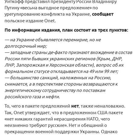
Уиткофф представил президенту России Владимиру
Путину «весьма выгодное предложение» по
урегулированию конфликта на Украине,
сообщает
польское издание Onet.
По информации издания, план состоит из трех пунктов:
— на Украине объявляется перемирие, но не
долгосрочный мир;
— западные страны де-факто признают вхождение в состав
России пяти бывших украинских регионов (Крым, ДНР,
ЛНР, Запорожская и Херсонская области), вопрос об их
формальном статусе откладывается на 49 или 99 лет;
— большинство санкций, наложенных на Россию,
снимается, а в перспективе стороны возвращаются к
энергетическому сотрудничеству по поставкам
российского газа и нефти.
То, чего в пакете предложений
нет
, также немаловажно.
Так, Onet утверждает, что в предложенном США пакете
«нет никаких гарантий нерасширения НАТО, чего
неизменно требуют русские». Нет и обещаний о
прекращении военной поддержки Украины. Однако